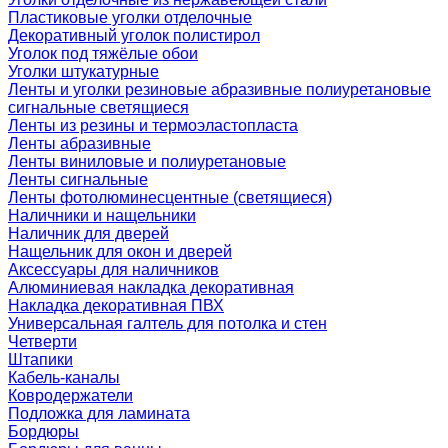
Пластиковые уголки отделочные
Декоративный уголок полистирол
Уголок под тяжёлые обои
Уголки штукатурные
Ленты и уголки резиновые абразивные полиуретановые
сигнальные светящиеся
Ленты из резины и термоэластопласта
Ленты абразивные
Ленты виниловые и полиуретановые
Ленты сигнальные
Ленты фотолюминесцентные (светящиеся)
Наличники и нащельники
Наличник для дверей
Нащельник для окон и дверей
Аксессуары для наличников
Алюминиевая накладка декоративная
Накладка декоративная ПВХ
Универсальная галтель для потолка и стен
Четверти
Штапики
Кабель-каналы
Ковродержатели
Подложка для ламината
Бордюры