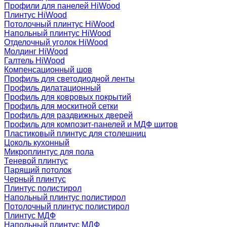
Профили для панелей HiWood
Плинтус HiWood
Потолочный плинтус HiWood
Напольный плинтус HiWood
Отделочный уголок HiWood
Молдинг HiWood
Галтель HiWood
Компенсационный шов
Профиль для светодиодной ленты
Профиль дилатационный
Профиль для ковровых покрытий
Профиль для москитной сетки
Профиль для раздвижных дверей
Профиль для композит-панелей и МДФ щитов
Пластиковый плинтус для столешниц
Цоколь кухонный
Микроплинтус для пола
Теневой плинтус
Парящий потолок
Черный плинтус
Плинтус полистирол
Напольный плинтус полистирол
Потолочный плинтус полистирол
Плинтус МДФ
Напольный плинтус МДФ