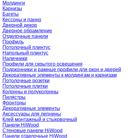
Молдинги
Карнизы
Багеты
Кессоны и панно
Дверной декор
Дверное обрамление
Отделочные панели
Профиль
Потолочный плинтус
Напольный плинтус
Наличники
Профили для скрытого освещения
Подоконники и рамные профили для окон и дверей
Декоративные элементы к молдингам и карнизам
Потолочные розетки
Потолочные плитки
Колонны и полуколонны
Пилястры
Фронтоны
Декоративные элементы
Аксессуары для лепнины
Клей монтажный и стыковочный
Панели HiWood
Стеновые панели HiWood
Панели отделочные HiWood