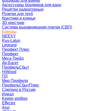
Бордюры для ванны
Аксессуары бордюров для ванн
Решётки радиаторные
Розетки для труб
Крестики и клинья
3D крестики
Система выравнивания плитки (СВП)
Бренды
NEEXY
Rus-Latun
Legrand
Перфект Плюс
Перфект
Мега-Трейд
Де-Багет
ПрофильСбыт
HiWood
ПЛ
Мир Профиля
ПрофильСбытПлюс
Сделано в России
Идеал
Kepler profiles
Effector
Asvi