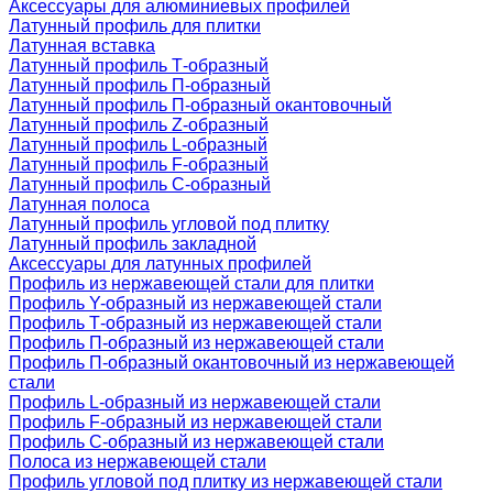
Аксессуары для алюминиевых профилей
Латунный профиль для плитки
Латунная вставка
Латунный профиль Т-образный
Латунный профиль П-образный
Латунный профиль П-образный окантовочный
Латунный профиль Z-образный
Латунный профиль L-образный
Латунный профиль F-образный
Латунный профиль C-образный
Латунная полоса
Латунный профиль угловой под плитку
Латунный профиль закладной
Аксессуары для латунных профилей
Профиль из нержавеющей стали для плитки
Профиль Y-образный из нержавеющей стали
Профиль Т-образный из нержавеющей стали
Профиль П-образный из нержавеющей стали
Профиль П-образный окантовочный из нержавеющей
стали
Профиль L-образный из нержавеющей стали
Профиль F-образный из нержавеющей стали
Профиль C-образный из нержавеющей стали
Полоса из нержавеющей стали
Профиль угловой под плитку из нержавеющей стали