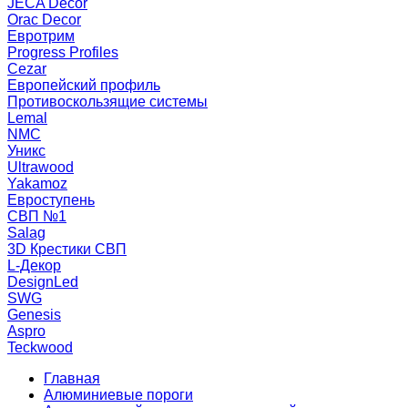
JECA Decor
Orac Decor
Евротрим
Progress Profiles
Cezar
Европейский профиль
Противоскользящие системы
Lemal
NMC
Уникс
Ultrawood
Yakamoz
Евроступень
СВП №1
Salag
3D Крестики СВП
L-Декор
DesignLed
SWG
Genesis
Aspro
Teckwood
Главная
Алюминиевые пороги