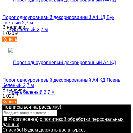
Порог одноуровневый декорированный А4 КД Бук
светлый 2,7 м
В наличии
1 020
₽
Купить
Порог одноуровневый декорированный А4 КД Ясень
беленый 2,7 м
В наличии
1 020
₽
Купить
Подписаться на рассылкy!
Я согласен(a)
с политикой обработки персональных
данных
Спасибо! Будем держать вас в курсе.