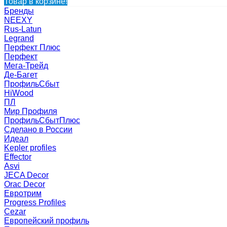
Товар в корзине!
Бренды
NEEXY
Rus-Latun
Legrand
Перфект Плюс
Перфект
Мега-Трейд
Де-Багет
ПрофильСбыт
HiWood
ПЛ
Мир Профиля
ПрофильСбытПлюс
Сделано в России
Идеал
Kepler profiles
Effector
Asvi
JECA Decor
Orac Decor
Евротрим
Progress Profiles
Cezar
Европейский профиль