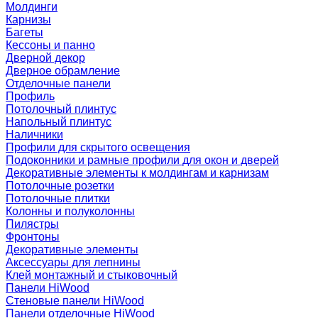
Молдинги
Карнизы
Багеты
Кессоны и панно
Дверной декор
Дверное обрамление
Отделочные панели
Профиль
Потолочный плинтус
Напольный плинтус
Наличники
Профили для скрытого освещения
Подоконники и рамные профили для окон и дверей
Декоративные элементы к молдингам и карнизам
Потолочные розетки
Потолочные плитки
Колонны и полуколонны
Пилястры
Фронтоны
Декоративные элементы
Аксессуары для лепнины
Клей монтажный и стыковочный
Панели HiWood
Стеновые панели HiWood
Панели отделочные HiWood