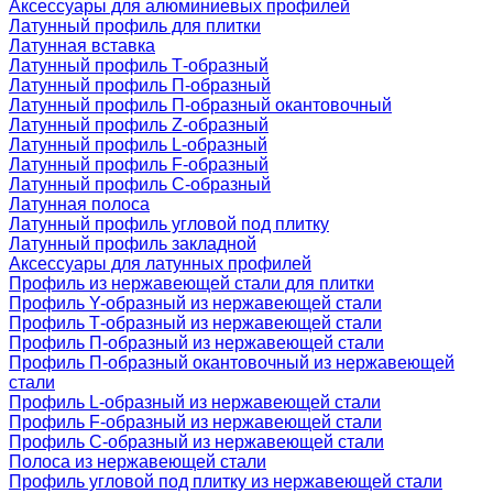
Аксессуары для алюминиевых профилей
Латунный профиль для плитки
Латунная вставка
Латунный профиль Т-образный
Латунный профиль П-образный
Латунный профиль П-образный окантовочный
Латунный профиль Z-образный
Латунный профиль L-образный
Латунный профиль F-образный
Латунный профиль C-образный
Латунная полоса
Латунный профиль угловой под плитку
Латунный профиль закладной
Аксессуары для латунных профилей
Профиль из нержавеющей стали для плитки
Профиль Y-образный из нержавеющей стали
Профиль Т-образный из нержавеющей стали
Профиль П-образный из нержавеющей стали
Профиль П-образный окантовочный из нержавеющей
стали
Профиль L-образный из нержавеющей стали
Профиль F-образный из нержавеющей стали
Профиль C-образный из нержавеющей стали
Полоса из нержавеющей стали
Профиль угловой под плитку из нержавеющей стали