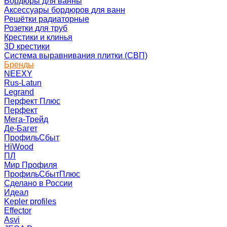
Бордюры для ванны
Аксессуары бордюров для ванн
Решётки радиаторные
Розетки для труб
Крестики и клинья
3D крестики
Система выравнивания плитки (СВП)
Бренды
NEEXY
Rus-Latun
Legrand
Перфект Плюс
Перфект
Мега-Трейд
Де-Багет
ПрофильСбыт
HiWood
ПЛ
Мир Профиля
ПрофильСбытПлюс
Сделано в России
Идеал
Kepler profiles
Effector
Asvi