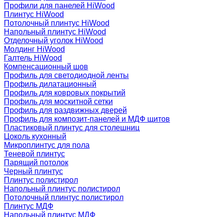
Профили для панелей HiWood
Плинтус HiWood
Потолочный плинтус HiWood
Напольный плинтус HiWood
Отделочный уголок HiWood
Молдинг HiWood
Галтель HiWood
Компенсационный шов
Профиль для светодиодной ленты
Профиль дилатационный
Профиль для ковровых покрытий
Профиль для москитной сетки
Профиль для раздвижных дверей
Профиль для композит-панелей и МДФ щитов
Пластиковый плинтус для столешниц
Цоколь кухонный
Микроплинтус для пола
Теневой плинтус
Парящий потолок
Черный плинтус
Плинтус полистирол
Напольный плинтус полистирол
Потолочный плинтус полистирол
Плинтус МДФ
Напольный плинтус МДФ