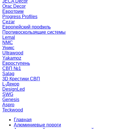
JECA Decor
Orac Decor
Евротрим
Progress Profiles
Cezar
Европейский профиль
Противоскользящие системы
Lemal
NMC
Уникс
Ultrawood
Yakamoz
Евроступень
СВП №1
Salag
3D Крестики СВП
L-Декор
DesignLed
SWG
Genesis
Aspro
Teckwood
Главная
Алюминиевые пороги