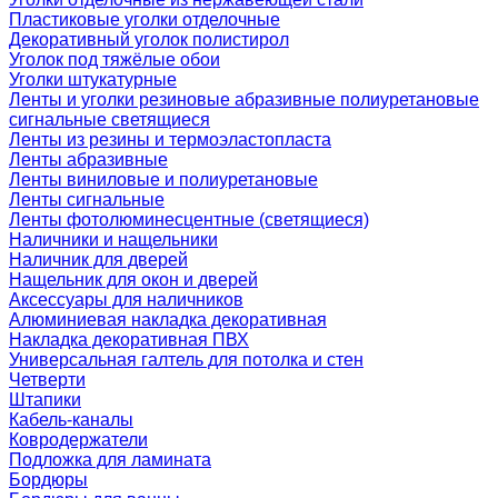
Пластиковые уголки отделочные
Декоративный уголок полистирол
Уголок под тяжёлые обои
Уголки штукатурные
Ленты и уголки резиновые абразивные полиуретановые
сигнальные светящиеся
Ленты из резины и термоэластопласта
Ленты абразивные
Ленты виниловые и полиуретановые
Ленты сигнальные
Ленты фотолюминесцентные (светящиеся)
Наличники и нащельники
Наличник для дверей
Нащельник для окон и дверей
Аксессуары для наличников
Алюминиевая накладка декоративная
Накладка декоративная ПВХ
Универсальная галтель для потолка и стен
Четверти
Штапики
Кабель-каналы
Ковродержатели
Подложка для ламината
Бордюры