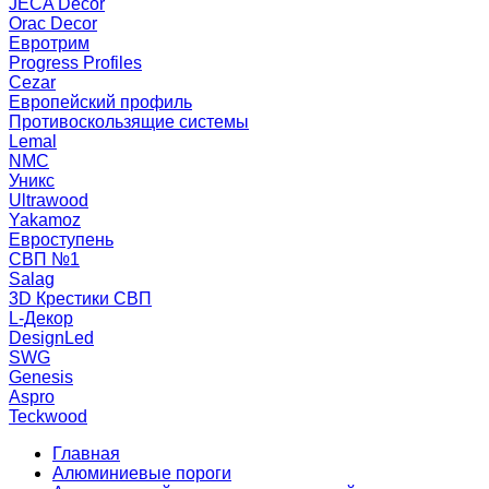
JECA Decor
Orac Decor
Евротрим
Progress Profiles
Cezar
Европейский профиль
Противоскользящие системы
Lemal
NMC
Уникс
Ultrawood
Yakamoz
Евроступень
СВП №1
Salag
3D Крестики СВП
L-Декор
DesignLed
SWG
Genesis
Aspro
Teckwood
Главная
Алюминиевые пороги