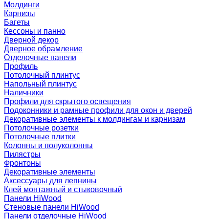
Молдинги
Карнизы
Багеты
Кессоны и панно
Дверной декор
Дверное обрамление
Отделочные панели
Профиль
Потолочный плинтус
Напольный плинтус
Наличники
Профили для скрытого освещения
Подоконники и рамные профили для окон и дверей
Декоративные элементы к молдингам и карнизам
Потолочные розетки
Потолочные плитки
Колонны и полуколонны
Пилястры
Фронтоны
Декоративные элементы
Аксессуары для лепнины
Клей монтажный и стыковочный
Панели HiWood
Стеновые панели HiWood
Панели отделочные HiWood