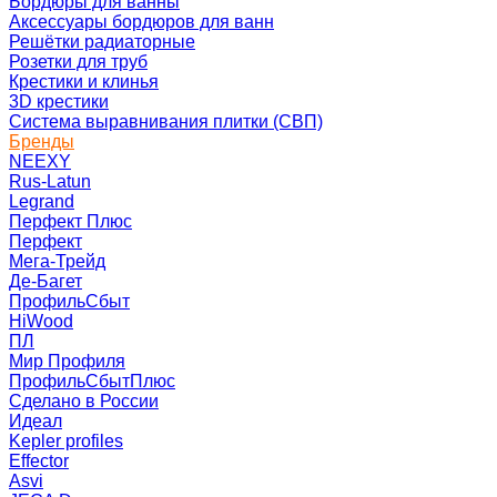
Бордюры для ванны
Аксессуары бордюров для ванн
Решётки радиаторные
Розетки для труб
Крестики и клинья
3D крестики
Система выравнивания плитки (СВП)
Бренды
NEEXY
Rus-Latun
Legrand
Перфект Плюс
Перфект
Мега-Трейд
Де-Багет
ПрофильСбыт
HiWood
ПЛ
Мир Профиля
ПрофильСбытПлюс
Сделано в России
Идеал
Kepler profiles
Effector
Asvi