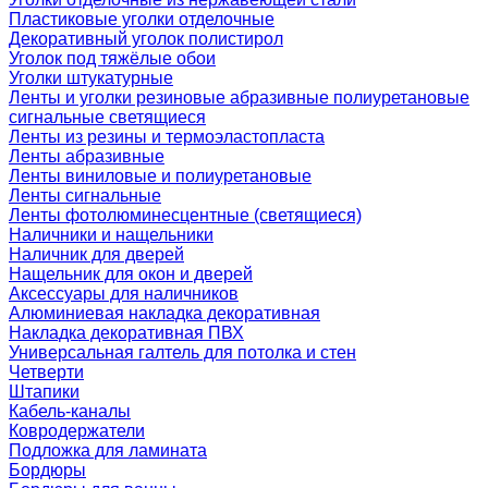
Пластиковые уголки отделочные
Декоративный уголок полистирол
Уголок под тяжёлые обои
Уголки штукатурные
Ленты и уголки резиновые абразивные полиуретановые
сигнальные светящиеся
Ленты из резины и термоэластопласта
Ленты абразивные
Ленты виниловые и полиуретановые
Ленты сигнальные
Ленты фотолюминесцентные (светящиеся)
Наличники и нащельники
Наличник для дверей
Нащельник для окон и дверей
Аксессуары для наличников
Алюминиевая накладка декоративная
Накладка декоративная ПВХ
Универсальная галтель для потолка и стен
Четверти
Штапики
Кабель-каналы
Ковродержатели
Подложка для ламината
Бордюры