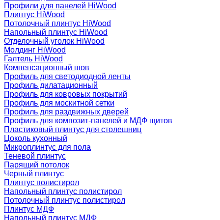
Профили для панелей HiWood
Плинтус HiWood
Потолочный плинтус HiWood
Напольный плинтус HiWood
Отделочный уголок HiWood
Молдинг HiWood
Галтель HiWood
Компенсационный шов
Профиль для светодиодной ленты
Профиль дилатационный
Профиль для ковровых покрытий
Профиль для москитной сетки
Профиль для раздвижных дверей
Профиль для композит-панелей и МДФ щитов
Пластиковый плинтус для столешниц
Цоколь кухонный
Микроплинтус для пола
Теневой плинтус
Парящий потолок
Черный плинтус
Плинтус полистирол
Напольный плинтус полистирол
Потолочный плинтус полистирол
Плинтус МДФ
Напольный плинтус МДФ