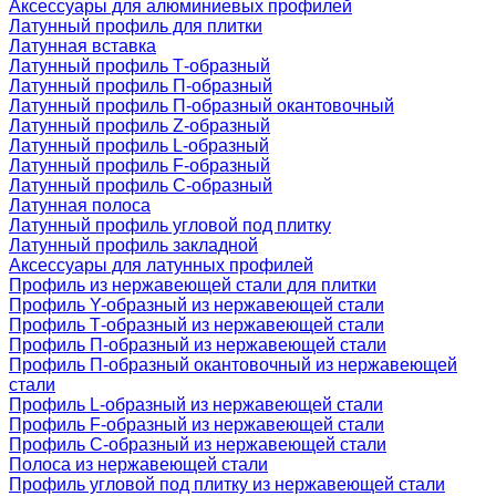
Аксессуары для алюминиевых профилей
Латунный профиль для плитки
Латунная вставка
Латунный профиль Т-образный
Латунный профиль П-образный
Латунный профиль П-образный окантовочный
Латунный профиль Z-образный
Латунный профиль L-образный
Латунный профиль F-образный
Латунный профиль C-образный
Латунная полоса
Латунный профиль угловой под плитку
Латунный профиль закладной
Аксессуары для латунных профилей
Профиль из нержавеющей стали для плитки
Профиль Y-образный из нержавеющей стали
Профиль Т-образный из нержавеющей стали
Профиль П-образный из нержавеющей стали
Профиль П-образный окантовочный из нержавеющей
стали
Профиль L-образный из нержавеющей стали
Профиль F-образный из нержавеющей стали
Профиль C-образный из нержавеющей стали
Полоса из нержавеющей стали
Профиль угловой под плитку из нержавеющей стали