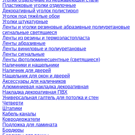
Пластиковые уголки отделочные
Декоративный уголок полистирол
Уголок под тяжёлые обои
Уголки штукатурные
Ленты и уголки резиновые абразивные полиуретановые
сигнальные светящиеся
Ленты из резины и термоэластопласта
Ленты абразивные
Ленты виниловые и полиуретановые
Ленты сигнальные
Ленты фотолюминесцентные (светящиеся)
Наличники и нащельники
Наличник для дверей
Нащельник для окон и дверей
Аксессуары для наличников
Алюминиевая накладка декоративная
Накладка декоративная ПВХ
Универсальная галтель для потолка и стен
Четверти
Штапики
Кабель-каналы
Ковродержатели
Подложка для ламината
Бордюры