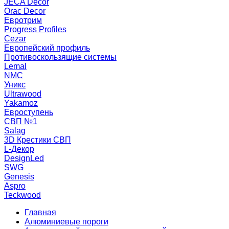
JECA Decor
Orac Decor
Евротрим
Progress Profiles
Cezar
Европейский профиль
Противоскользящие системы
Lemal
NMC
Уникс
Ultrawood
Yakamoz
Евроступень
СВП №1
Salag
3D Крестики СВП
L-Декор
DesignLed
SWG
Genesis
Aspro
Teckwood
Главная
Алюминиевые пороги