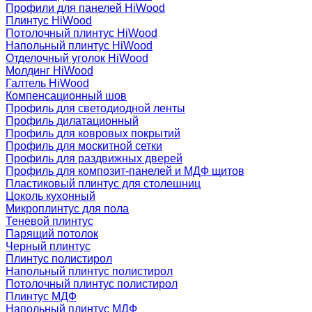
Профили для панелей HiWood
Плинтус HiWood
Потолочный плинтус HiWood
Напольный плинтус HiWood
Отделочный уголок HiWood
Молдинг HiWood
Галтель HiWood
Компенсационный шов
Профиль для светодиодной ленты
Профиль дилатационный
Профиль для ковровых покрытий
Профиль для москитной сетки
Профиль для раздвижных дверей
Профиль для композит-панелей и МДФ щитов
Пластиковый плинтус для столешниц
Цоколь кухонный
Микроплинтус для пола
Теневой плинтус
Парящий потолок
Черный плинтус
Плинтус полистирол
Напольный плинтус полистирол
Потолочный плинтус полистирол
Плинтус МДФ
Напольный плинтус МДФ