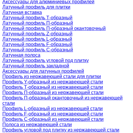
Аксессуары для алюминиевых профилей
Латунный профиль для плитки
Латунная вставка
Латунный профиль Т-образный
Латунный профиль П-образный
Латунный профиль П-образный окантовочный
Латунный профиль Z-образный
Латунный профиль L-образный
Латунный профиль F-образный
Латунный профиль C-образный
Латунная полоса
Латунный профиль угловой под плитку
Латунный профиль закладной
Аксессуары для латунных профилей
Профиль из нержавеющей стали для плитки
Профиль Y-образный из нержавеющей стали
Профиль Т-образный из нержавеющей стали
Профиль П-образный из нержавеющей стали
Профиль П-образный окантовочный из нержавеющей
стали
Профиль L-образный из нержавеющей стали
Профиль F-образный из нержавеющей стали
Профиль C-образный из нержавеющей стали
Полоса из нержавеющей стали
Профиль угловой под плитку из нержавеющей стали