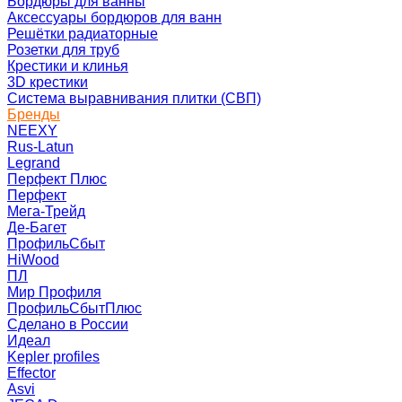
Бордюры для ванны
Аксессуары бордюров для ванн
Решётки радиаторные
Розетки для труб
Крестики и клинья
3D крестики
Система выравнивания плитки (СВП)
Бренды
NEEXY
Rus-Latun
Legrand
Перфект Плюс
Перфект
Мега-Трейд
Де-Багет
ПрофильСбыт
HiWood
ПЛ
Мир Профиля
ПрофильСбытПлюс
Сделано в России
Идеал
Kepler profiles
Effector
Asvi