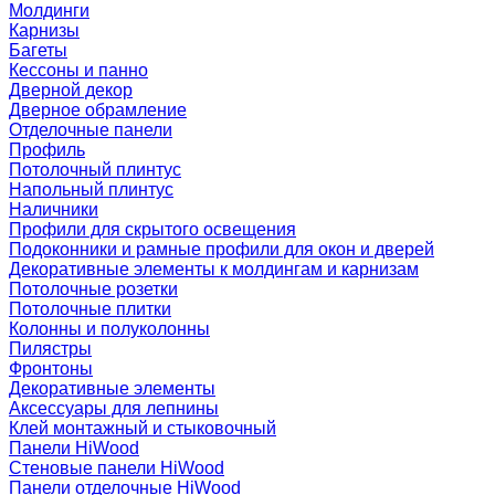
Молдинги
Карнизы
Багеты
Кессоны и панно
Дверной декор
Дверное обрамление
Отделочные панели
Профиль
Потолочный плинтус
Напольный плинтус
Наличники
Профили для скрытого освещения
Подоконники и рамные профили для окон и дверей
Декоративные элементы к молдингам и карнизам
Потолочные розетки
Потолочные плитки
Колонны и полуколонны
Пилястры
Фронтоны
Декоративные элементы
Аксессуары для лепнины
Клей монтажный и стыковочный
Панели HiWood
Стеновые панели HiWood
Панели отделочные HiWood