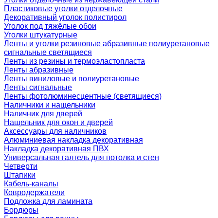
Пластиковые уголки отделочные
Декоративный уголок полистирол
Уголок под тяжёлые обои
Уголки штукатурные
Ленты и уголки резиновые абразивные полиуретановые
сигнальные светящиеся
Ленты из резины и термоэластопласта
Ленты абразивные
Ленты виниловые и полиуретановые
Ленты сигнальные
Ленты фотолюминесцентные (светящиеся)
Наличники и нащельники
Наличник для дверей
Нащельник для окон и дверей
Аксессуары для наличников
Алюминиевая накладка декоративная
Накладка декоративная ПВХ
Универсальная галтель для потолка и стен
Четверти
Штапики
Кабель-каналы
Ковродержатели
Подложка для ламината
Бордюры