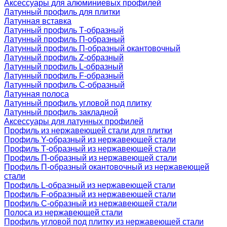
Аксессуары для алюминиевых профилей
Латунный профиль для плитки
Латунная вставка
Латунный профиль Т-образный
Латунный профиль П-образный
Латунный профиль П-образный окантовочный
Латунный профиль Z-образный
Латунный профиль L-образный
Латунный профиль F-образный
Латунный профиль C-образный
Латунная полоса
Латунный профиль угловой под плитку
Латунный профиль закладной
Аксессуары для латунных профилей
Профиль из нержавеющей стали для плитки
Профиль Y-образный из нержавеющей стали
Профиль Т-образный из нержавеющей стали
Профиль П-образный из нержавеющей стали
Профиль П-образный окантовочный из нержавеющей
стали
Профиль L-образный из нержавеющей стали
Профиль F-образный из нержавеющей стали
Профиль C-образный из нержавеющей стали
Полоса из нержавеющей стали
Профиль угловой под плитку из нержавеющей стали