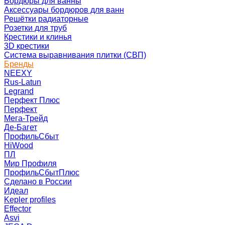
Бордюры для ванны
Аксессуары бордюров для ванн
Решётки радиаторные
Розетки для труб
Крестики и клинья
3D крестики
Система выравнивания плитки (СВП)
Бренды
NEEXY
Rus-Latun
Legrand
Перфект Плюс
Перфект
Мега-Трейд
Де-Багет
ПрофильСбыт
HiWood
ПЛ
Мир Профиля
ПрофильСбытПлюс
Сделано в России
Идеал
Kepler profiles
Effector
Asvi