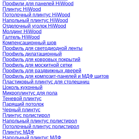
Профили для панелей HiWood
Плинтус HiWood
Потолочный плинтус HiWood
Напольный плинтус HiWood
Отделочный уголок HiWood
Молдинг HiWood
Галтель HiWood
Компенсационный шов
Профиль для светодиодной ленты
Профиль дилатационный
Профиль для ковровых покрытий
Профиль для москитной сетки
Профиль для раздвижных дверей
Профиль для композит-панелей и МДФ щитов
Пластиковый плинтус для столешниц
Цоколь кухонный
Микроплинтус для пола
Теневой плинтус
Парящий потолок
Черный плинтус
Плинтус полистирол
Напольный плинтус полистирол
Потолочный плинтус полистирол
Плинтус МДФ
Напольный плинтус МДФ