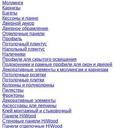
Молдинги
Карнизы
Багеты
Кессоны и панно
Дверной декор
Дверное обрамление
Отделочные панели
Профиль
Потолочный плинтус
Напольный плинтус
Наличники
Профили для скрытого освещения
Подоконники и рамные профили для окон и дверей
Декоративные элементы к молдингам и карнизам
Потолочные розетки
Потолочные плитки
Колонны и полуколонны
Пилястры
Фронтоны
Декоративные элементы
Аксессуары для лепнины
Клей монтажный и стыковочный
Панели HiWood
Стеновые панели HiWood
Панели отделочные HiWood