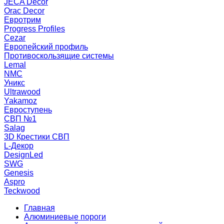
JECA Decor
Orac Decor
Евротрим
Progress Profiles
Cezar
Европейский профиль
Противоскользящие системы
Lemal
NMC
Уникс
Ultrawood
Yakamoz
Евроступень
СВП №1
Salag
3D Крестики СВП
L-Декор
DesignLed
SWG
Genesis
Aspro
Teckwood
Главная
Алюминиевые пороги