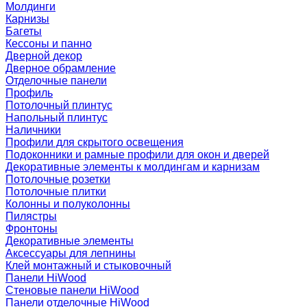
Молдинги
Карнизы
Багеты
Кессоны и панно
Дверной декор
Дверное обрамление
Отделочные панели
Профиль
Потолочный плинтус
Напольный плинтус
Наличники
Профили для скрытого освещения
Подоконники и рамные профили для окон и дверей
Декоративные элементы к молдингам и карнизам
Потолочные розетки
Потолочные плитки
Колонны и полуколонны
Пилястры
Фронтоны
Декоративные элементы
Аксессуары для лепнины
Клей монтажный и стыковочный
Панели HiWood
Стеновые панели HiWood
Панели отделочные HiWood