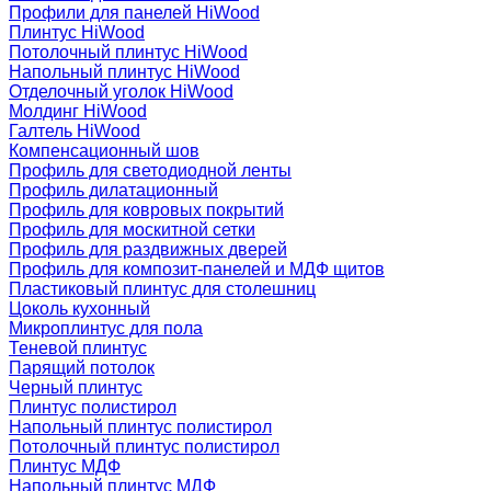
Профили для панелей HiWood
Плинтус HiWood
Потолочный плинтус HiWood
Напольный плинтус HiWood
Отделочный уголок HiWood
Молдинг HiWood
Галтель HiWood
Компенсационный шов
Профиль для светодиодной ленты
Профиль дилатационный
Профиль для ковровых покрытий
Профиль для москитной сетки
Профиль для раздвижных дверей
Профиль для композит-панелей и МДФ щитов
Пластиковый плинтус для столешниц
Цоколь кухонный
Микроплинтус для пола
Теневой плинтус
Парящий потолок
Черный плинтус
Плинтус полистирол
Напольный плинтус полистирол
Потолочный плинтус полистирол
Плинтус МДФ
Напольный плинтус МДФ