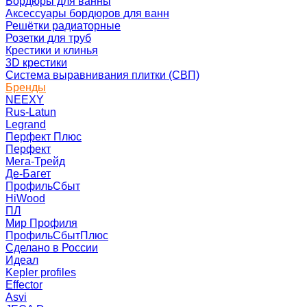
Бордюры для ванны
Аксессуары бордюров для ванн
Решётки радиаторные
Розетки для труб
Крестики и клинья
3D крестики
Система выравнивания плитки (СВП)
Бренды
NEEXY
Rus-Latun
Legrand
Перфект Плюс
Перфект
Мега-Трейд
Де-Багет
ПрофильСбыт
HiWood
ПЛ
Мир Профиля
ПрофильСбытПлюс
Сделано в России
Идеал
Kepler profiles
Effector
Asvi