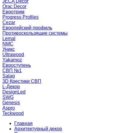
JECA Decor
Orac Decor
Евротрим
Progress Profiles
Cezar
Европейский профиль
Противоскользящие системы
Lemal
NMC
Уникс
Ultrawood
Yakamoz
Евроступень
СВП №1
Salag
3D Крестики СВП
L-Декор
DesignLed
SWG
Genesis
Aspro
Teckwood
Главная
Архитектурный декор