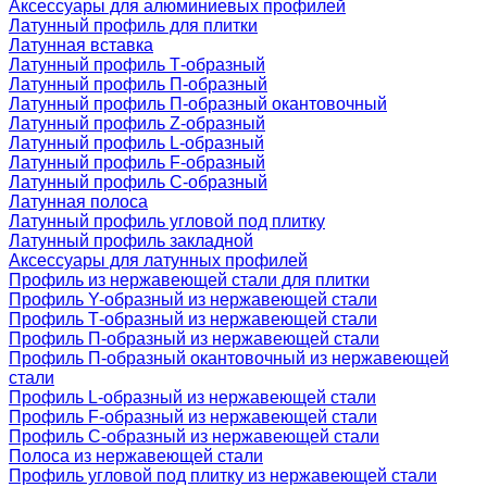
Аксессуары для алюминиевых профилей
Латунный профиль для плитки
Латунная вставка
Латунный профиль Т-образный
Латунный профиль П-образный
Латунный профиль П-образный окантовочный
Латунный профиль Z-образный
Латунный профиль L-образный
Латунный профиль F-образный
Латунный профиль C-образный
Латунная полоса
Латунный профиль угловой под плитку
Латунный профиль закладной
Аксессуары для латунных профилей
Профиль из нержавеющей стали для плитки
Профиль Y-образный из нержавеющей стали
Профиль Т-образный из нержавеющей стали
Профиль П-образный из нержавеющей стали
Профиль П-образный окантовочный из нержавеющей
стали
Профиль L-образный из нержавеющей стали
Профиль F-образный из нержавеющей стали
Профиль C-образный из нержавеющей стали
Полоса из нержавеющей стали
Профиль угловой под плитку из нержавеющей стали