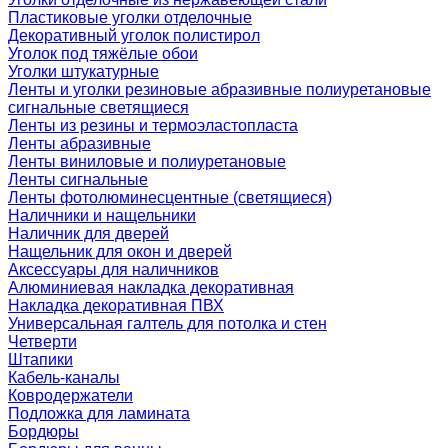
Пластиковые уголки отделочные
Декоративный уголок полистирол
Уголок под тяжёлые обои
Уголки штукатурные
Ленты и уголки резиновые абразивные полиуретановые
сигнальные светящиеся
Ленты из резины и термоэластопласта
Ленты абразивные
Ленты виниловые и полиуретановые
Ленты сигнальные
Ленты фотолюминесцентные (светящиеся)
Наличники и нащельники
Наличник для дверей
Нащельник для окон и дверей
Аксессуары для наличников
Алюминиевая накладка декоративная
Накладка декоративная ПВХ
Универсальная галтель для потолка и стен
Четверти
Штапики
Кабель-каналы
Ковродержатели
Подложка для ламината
Бордюры