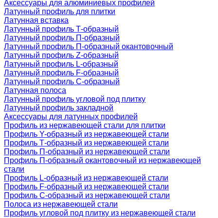
Аксессуары для алюминиевых профилей
Латунный профиль для плитки
Латунная вставка
Латунный профиль Т-образный
Латунный профиль П-образный
Латунный профиль П-образный окантовочный
Латунный профиль Z-образный
Латунный профиль L-образный
Латунный профиль F-образный
Латунный профиль C-образный
Латунная полоса
Латунный профиль угловой под плитку
Латунный профиль закладной
Аксессуары для латунных профилей
Профиль из нержавеющей стали для плитки
Профиль Y-образный из нержавеющей стали
Профиль Т-образный из нержавеющей стали
Профиль П-образный из нержавеющей стали
Профиль П-образный окантовочный из нержавеющей
стали
Профиль L-образный из нержавеющей стали
Профиль F-образный из нержавеющей стали
Профиль C-образный из нержавеющей стали
Полоса из нержавеющей стали
Профиль угловой под плитку из нержавеющей стали