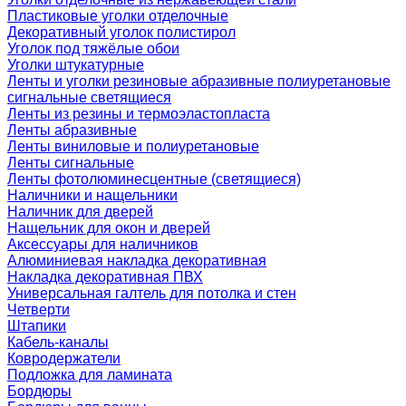
Пластиковые уголки отделочные
Декоративный уголок полистирол
Уголок под тяжёлые обои
Уголки штукатурные
Ленты и уголки резиновые абразивные полиуретановые
сигнальные светящиеся
Ленты из резины и термоэластопласта
Ленты абразивные
Ленты виниловые и полиуретановые
Ленты сигнальные
Ленты фотолюминесцентные (светящиеся)
Наличники и нащельники
Наличник для дверей
Нащельник для окон и дверей
Аксессуары для наличников
Алюминиевая накладка декоративная
Накладка декоративная ПВХ
Универсальная галтель для потолка и стен
Четверти
Штапики
Кабель-каналы
Ковродержатели
Подложка для ламината
Бордюры