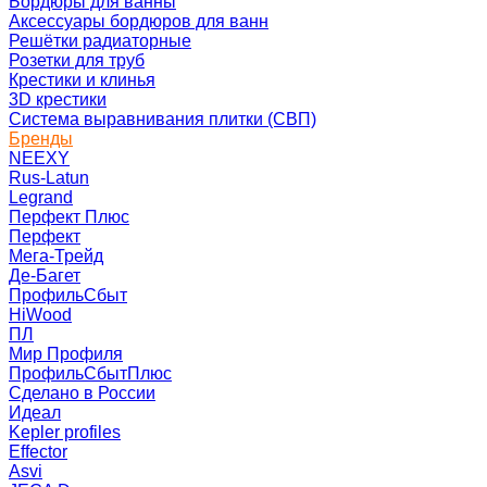
Бордюры для ванны
Аксессуары бордюров для ванн
Решётки радиаторные
Розетки для труб
Крестики и клинья
3D крестики
Система выравнивания плитки (СВП)
Бренды
NEEXY
Rus-Latun
Legrand
Перфект Плюс
Перфект
Мега-Трейд
Де-Багет
ПрофильСбыт
HiWood
ПЛ
Мир Профиля
ПрофильСбытПлюс
Сделано в России
Идеал
Kepler profiles
Effector
Asvi