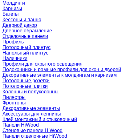
Молдинги
Карнизы
Багеты
Кессоны и панно
Дверной декор
Дверное обрамление
Отделочные панели
Профиль
Потолочный плинтус
Напольный плинтус
Наличники
Профили для скрытого освещения
Подоконники и рамные профили для окон и дверей
Декоративные элементы к молдингам и карнизам
Потолочные розетки
Потолочные плитки
Колонны и полуколонны
Пилястры
Фронтоны
Декоративные элементы
Аксессуары для лепнины
Клей монтажный и стыковочный
Панели HiWood
Стеновые панели HiWood
Панели отделочные HiWood