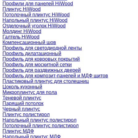
Профили для панелей HiWood
Плинтус HiWood
Потолочный плинтус HiWood
Напольный плинтус HiWood
Отделочный уголок HiWood
Молдинг HiWood
Галтель HiWood
Компенсационный шов
Профиль для светодиодной ленты
Профиль дилатационный
Профиль для ковровых покрытий
Профиль для москитной сетки
Профиль для раздвижных дверей
Профиль для композит-панелей и МДФ щитов
Пластиковый плинтус для столешниц
Цоколь кухонный
Микроплинтус для пола
Теневой плинтус
Парящий потолок
Черный плинтус
Плинтус полистирол
Напольный плинтус полистирол
Потолочный плинтус полистирол
Плинтус МДФ
Напольный плинтус МДФ