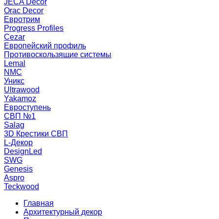
JECA Decor
Orac Decor
Евротрим
Progress Profiles
Cezar
Европейский профиль
Противоскользящие системы
Lemal
NMC
Уникс
Ultrawood
Yakamoz
Евроступень
СВП №1
Salag
3D Крестики СВП
L-Декор
DesignLed
SWG
Genesis
Aspro
Teckwood
Главная
Архитектурный декор