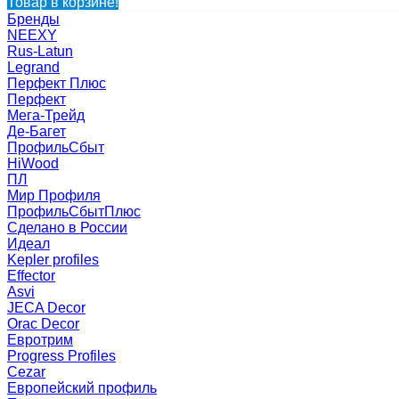
Товар в корзине!
Бренды
NEEXY
Rus-Latun
Legrand
Перфект Плюс
Перфект
Мега-Трейд
Де-Багет
ПрофильСбыт
HiWood
ПЛ
Мир Профиля
ПрофильСбытПлюс
Сделано в России
Идеал
Kepler profiles
Effector
Asvi
JECA Decor
Orac Decor
Евротрим
Progress Profiles
Cezar
Европейский профиль