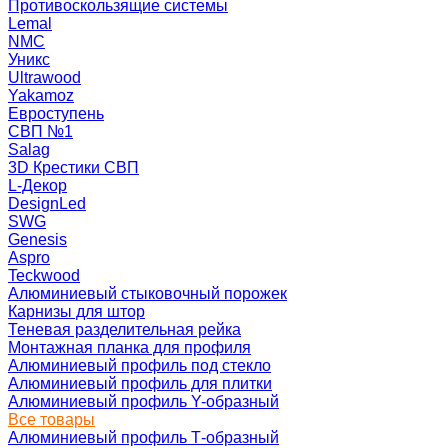
Противоскользящие системы
Lemal
NMC
Уникс
Ultrawood
Yakamoz
Евроступень
СВП №1
Salag
3D Крестики СВП
L-Декор
DesignLed
SWG
Genesis
Aspro
Teckwood
Алюминиевый стыковочный порожек
Карнизы для штор
Теневая разделительная рейка
Монтажная планка для профиля
Алюминиевый профиль под стекло
Алюминиевый профиль для плитки
Алюминиевый профиль Y-образный
Все товары
Алюминиевый профиль Т-образный