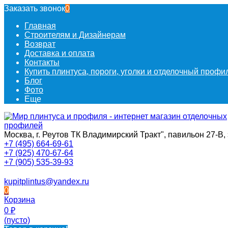
Заказать звонок
0
Главная
Строителям и Дизайнерам
Возврат
Доставка и оплата
Контакты
Купить плинтуса, пороги, уголки и отделочный проф
Блог
Фото
Еще
Москва, г. Реутов ТК Владимирский Тракт", павильон 27-В, 
+7 (495) 664-69-61
+7 (925) 470-67-64
+7 (905) 535-39-93
kupitplintus@yandex.ru
0
Корзина
0
₽
(пусто)