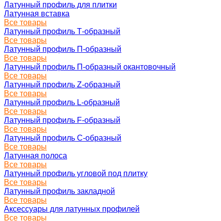
Латунный профиль для плитки
Латунная вставка
Все товары
Латунный профиль Т-образный
Все товары
Латунный профиль П-образный
Все товары
Латунный профиль П-образный окантовочный
Все товары
Латунный профиль Z-образный
Все товары
Латунный профиль L-образный
Все товары
Латунный профиль F-образный
Все товары
Латунный профиль C-образный
Все товары
Латунная полоса
Все товары
Латунный профиль угловой под плитку
Все товары
Латунный профиль закладной
Все товары
Аксессуары для латунных профилей
Все товары