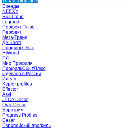
Товар в корзине!
Бренды
NEEXY
Rus-Latun
Legrand
Перфект Плюс
Перфект
Мега-Трейд
Де-Багет
ПрофильСбыт
HiWood
ПЛ
Мир Профиля
ПрофильСбытПлюс
Сделано в России
Идеал
Kepler profiles
Effector
Asvi
JECA Decor
Orac Decor
Евротрим
Progress Profiles
Cezar
Европейский профиль