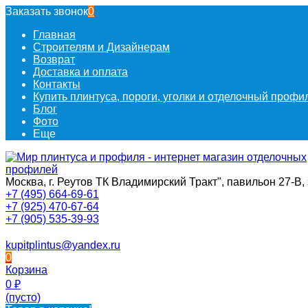
Заказать звонок
0
Главная
Строителям и Дизайнерам
Возврат
Доставка и оплата
Контакты
Купить плинтуса, пороги, уголки и отделочный проф
Блог
Фото
Еще
Москва, г. Реутов ТК Владимирский Тракт", павильон 27-В, 
+7 (495) 664-69-61
+7 (925) 470-67-64
+7 (905) 535-39-93
kupitplintus@yandex.ru
0
Корзина
0
₽
(пусто)