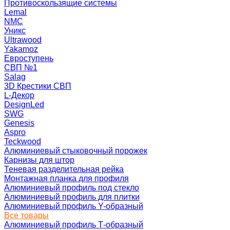
Противоскользящие системы
Lemal
NMC
Уникс
Ultrawood
Yakamoz
Евроступень
СВП №1
Salag
3D Крестики СВП
L-Декор
DesignLed
SWG
Genesis
Aspro
Teckwood
Алюминиевый стыковочный порожек
Карнизы для штор
Теневая разделительная рейка
Монтажная планка для профиля
Алюминиевый профиль под стекло
Алюминиевый профиль для плитки
Алюминиевый профиль Y-образный
Все товары
Алюминиевый профиль Т-образный