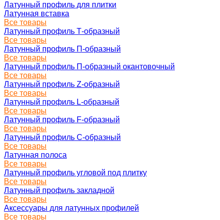
Латунный профиль для плитки
Латунная вставка
Все товары
Латунный профиль Т-образный
Все товары
Латунный профиль П-образный
Все товары
Латунный профиль П-образный окантовочный
Все товары
Латунный профиль Z-образный
Все товары
Латунный профиль L-образный
Все товары
Латунный профиль F-образный
Все товары
Латунный профиль C-образный
Все товары
Латунная полоса
Все товары
Латунный профиль угловой под плитку
Все товары
Латунный профиль закладной
Все товары
Аксессуары для латунных профилей
Все товары