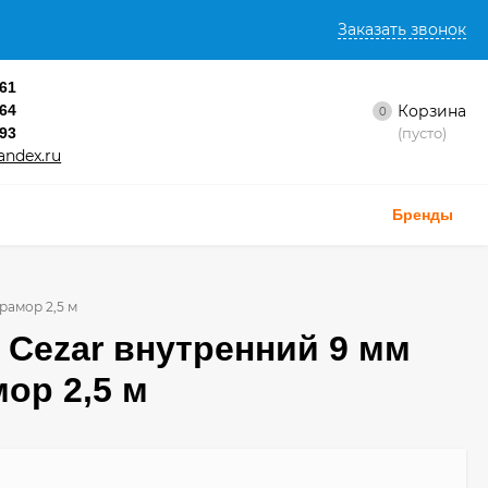
Заказать звонок
-61
-64
Корзина
0
-93
(пусто)
andex.ru
Бренды
рамор 2,5 м
 Cezar внутренний 9 мм
ор 2,5 м