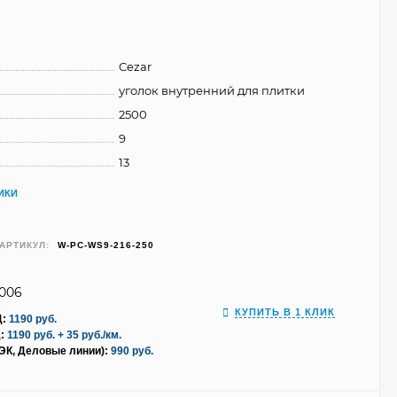
Cezar
уголок внутренний для плитки
2500
9
13
ИКИ
АРТИКУЛ:
W-PC-WS9-216-250
9006
КУПИТЬ В 1 КЛИК
Д:
1190 руб.
:
1190 руб. + 35 руб./км.
ПЭК, Деловые линии):
990 руб.