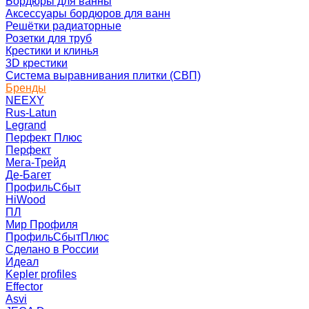
Бордюры для ванны
Аксессуары бордюров для ванн
Решётки радиаторные
Розетки для труб
Крестики и клинья
3D крестики
Система выравнивания плитки (СВП)
Бренды
NEEXY
Rus-Latun
Legrand
Перфект Плюс
Перфект
Мега-Трейд
Де-Багет
ПрофильСбыт
HiWood
ПЛ
Мир Профиля
ПрофильСбытПлюс
Сделано в России
Идеал
Kepler profiles
Effector
Asvi