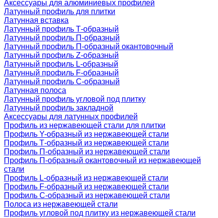
Аксессуары для алюминиевых профилей
Латунный профиль для плитки
Латунная вставка
Латунный профиль Т-образный
Латунный профиль П-образный
Латунный профиль П-образный окантовочный
Латунный профиль Z-образный
Латунный профиль L-образный
Латунный профиль F-образный
Латунный профиль C-образный
Латунная полоса
Латунный профиль угловой под плитку
Латунный профиль закладной
Аксессуары для латунных профилей
Профиль из нержавеющей стали для плитки
Профиль Y-образный из нержавеющей стали
Профиль Т-образный из нержавеющей стали
Профиль П-образный из нержавеющей стали
Профиль П-образный окантовочный из нержавеющей
стали
Профиль L-образный из нержавеющей стали
Профиль F-образный из нержавеющей стали
Профиль C-образный из нержавеющей стали
Полоса из нержавеющей стали
Профиль угловой под плитку из нержавеющей стали