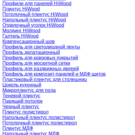
Профили для панелей HiWood
Плинтус HiWood
Потолочный плинтус HiWood
Напольный плинтус HiWood
Отделочный уголок HiWood
Молдинг HiWood
Галтель HiWood
Компенсационный шов
Профиль для светодиодной ленты
Профиль дилатационный
Профиль для ковровых покрытий
Профиль для москитной сетки
Профиль для раздвижных дверей
Профиль для композит-панелей и МДФ щитов
Пластиковый плинтус для столешниц
Цоколь кухонный
Микроплинтус для пола
Теневой плинтус
Парящий потолок
Черный плинтус
Плинтус полистирол
Напольный плинтус полистирол
Потолочный плинтус полистирол
Плинтус МДФ
Напольный плинтус МДФ