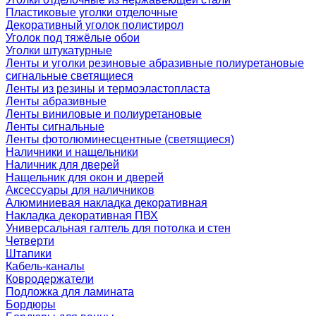
Пластиковые уголки отделочные
Декоративный уголок полистирол
Уголок под тяжёлые обои
Уголки штукатурные
Ленты и уголки резиновые абразивные полиуретановые
сигнальные светящиеся
Ленты из резины и термоэластопласта
Ленты абразивные
Ленты виниловые и полиуретановые
Ленты сигнальные
Ленты фотолюминесцентные (светящиеся)
Наличники и нащельники
Наличник для дверей
Нащельник для окон и дверей
Аксессуары для наличников
Алюминиевая накладка декоративная
Накладка декоративная ПВХ
Универсальная галтель для потолка и стен
Четверти
Штапики
Кабель-каналы
Ковродержатели
Подложка для ламината
Бордюры