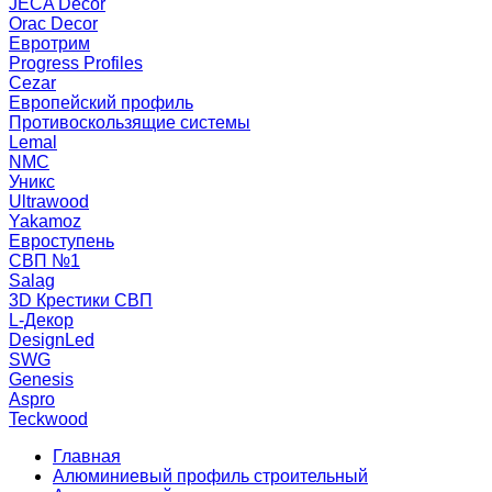
JECA Decor
Orac Decor
Евротрим
Progress Profiles
Cezar
Европейский профиль
Противоскользящие системы
Lemal
NMC
Уникс
Ultrawood
Yakamoz
Евроступень
СВП №1
Salag
3D Крестики СВП
L-Декор
DesignLed
SWG
Genesis
Aspro
Teckwood
Главная
Алюминиевый профиль строительный