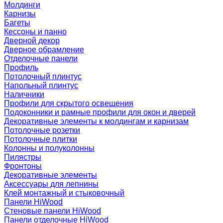
Молдинги
Карнизы
Багеты
Кессоны и панно
Дверной декор
Дверное обрамление
Отделочные панели
Профиль
Потолочный плинтус
Напольный плинтус
Наличники
Профили для скрытого освещения
Подоконники и рамные профили для окон и дверей
Декоративные элементы к молдингам и карнизам
Потолочные розетки
Потолочные плитки
Колонны и полуколонны
Пилястры
Фронтоны
Декоративные элементы
Аксессуары для лепнины
Клей монтажный и стыковочный
Панели HiWood
Стеновые панели HiWood
Панели отделочные HiWood