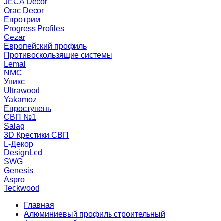
JECA Decor
Orac Decor
Евротрим
Progress Profiles
Cezar
Европейский профиль
Противоскользящие системы
Lemal
NMC
Уникс
Ultrawood
Yakamoz
Евроступень
СВП №1
Salag
3D Крестики СВП
L-Декор
DesignLed
SWG
Genesis
Aspro
Teckwood
Главная
Алюминиевый профиль строительный