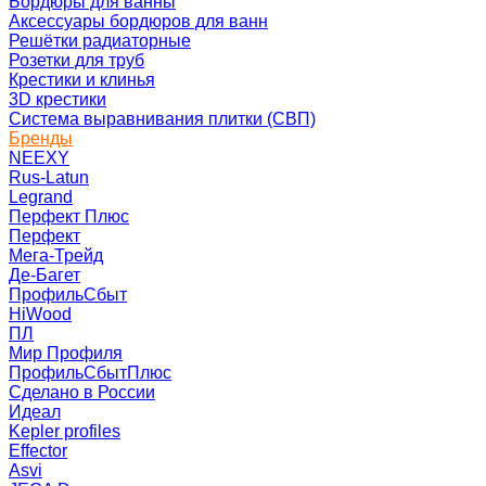
Бордюры для ванны
Аксессуары бордюров для ванн
Решётки радиаторные
Розетки для труб
Крестики и клинья
3D крестики
Система выравнивания плитки (СВП)
Бренды
NEEXY
Rus-Latun
Legrand
Перфект Плюс
Перфект
Мега-Трейд
Де-Багет
ПрофильСбыт
HiWood
ПЛ
Мир Профиля
ПрофильСбытПлюс
Сделано в России
Идеал
Kepler profiles
Effector
Asvi