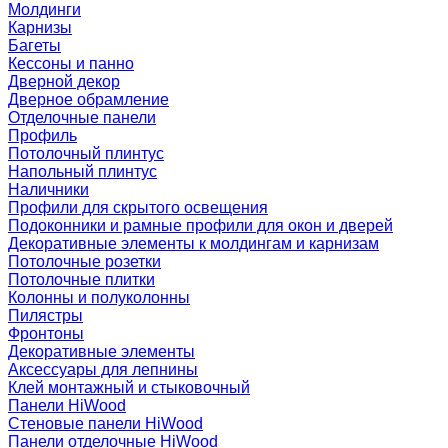
Молдинги
Карнизы
Багеты
Кессоны и панно
Дверной декор
Дверное обрамление
Отделочные панели
Профиль
Потолочный плинтус
Напольный плинтус
Наличники
Профили для скрытого освещения
Подоконники и рамные профили для окон и дверей
Декоративные элементы к молдингам и карнизам
Потолочные розетки
Потолочные плитки
Колонны и полуколонны
Пилястры
Фронтоны
Декоративные элементы
Аксессуары для лепнины
Клей монтажный и стыковочный
Панели HiWood
Стеновые панели HiWood
Панели отделочные HiWood