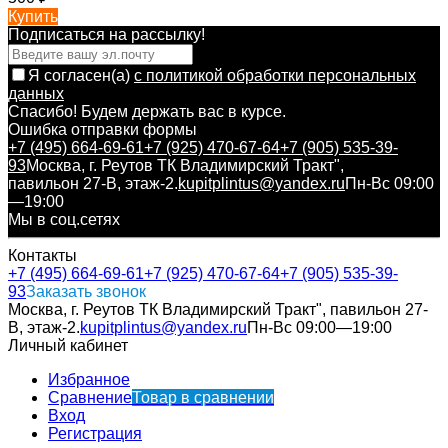
Купить
Подписаться на рассылкy!
Я согласен(a)
с политикой обработки персональных
данных
Спасибо! Будем держать вас в курсе.
Ошибка отправки формы
+7 (495) 664-69-61
+7 (925) 470-67-64
+7 (905) 535-39-
93
Москва, г. Реутов ТК Владимирский Тракт",
павильон 27-В, этаж-2.
kupitplintus@yandex.ru
Пн-Вс 09:00
—19:00
Мы в соц.сетях
Контакты
+7 (495) 664-69-61
+7 (925) 470-67-64
+7 (905) 535-39-
93
Заказать звонок
Москва, г. Реутов ТК Владимирский Тракт", павильон 27-
В, этаж-2.
kupitplintus@yandex.ru
Пн-Вс 09:00—19:00
Личный кабинет
Избранное
Сравнение
Товар в сравнении
Вход
Регистрация