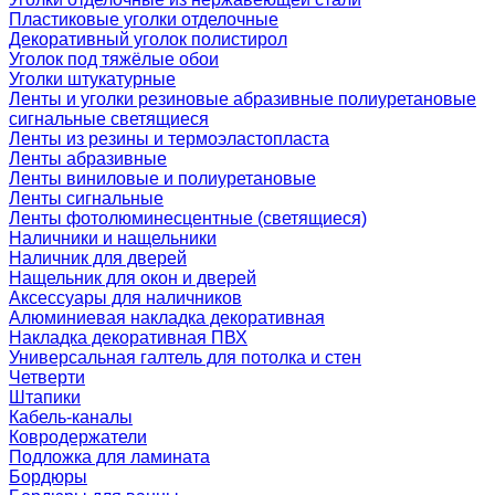
Пластиковые уголки отделочные
Декоративный уголок полистирол
Уголок под тяжёлые обои
Уголки штукатурные
Ленты и уголки резиновые абразивные полиуретановые
сигнальные светящиеся
Ленты из резины и термоэластопласта
Ленты абразивные
Ленты виниловые и полиуретановые
Ленты сигнальные
Ленты фотолюминесцентные (светящиеся)
Наличники и нащельники
Наличник для дверей
Нащельник для окон и дверей
Аксессуары для наличников
Алюминиевая накладка декоративная
Накладка декоративная ПВХ
Универсальная галтель для потолка и стен
Четверти
Штапики
Кабель-каналы
Ковродержатели
Подложка для ламината
Бордюры