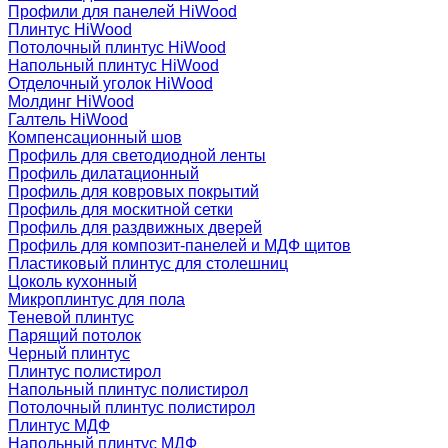
Профили для панелей HiWood
Плинтус HiWood
Потолочный плинтус HiWood
Напольный плинтус HiWood
Отделочный уголок HiWood
Молдинг HiWood
Галтель HiWood
Компенсационный шов
Профиль для светодиодной ленты
Профиль дилатационный
Профиль для ковровых покрытий
Профиль для москитной сетки
Профиль для раздвижных дверей
Профиль для композит-панелей и МДФ щитов
Пластиковый плинтус для столешниц
Цоколь кухонный
Микроплинтус для пола
Теневой плинтус
Парящий потолок
Черный плинтус
Плинтус полистирол
Напольный плинтус полистирол
Потолочный плинтус полистирол
Плинтус МДФ
Напольный плинтус МДФ