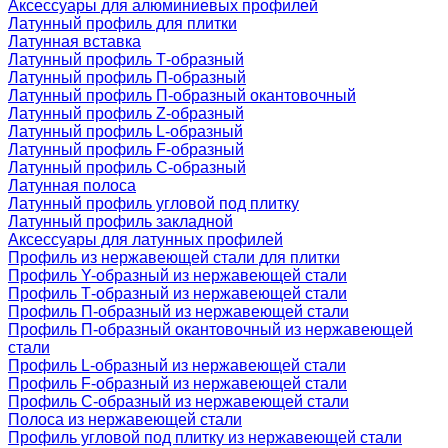
Аксессуары для алюминиевых профилей
Латунный профиль для плитки
Латунная вставка
Латунный профиль Т-образный
Латунный профиль П-образный
Латунный профиль П-образный окантовочный
Латунный профиль Z-образный
Латунный профиль L-образный
Латунный профиль F-образный
Латунный профиль C-образный
Латунная полоса
Латунный профиль угловой под плитку
Латунный профиль закладной
Аксессуары для латунных профилей
Профиль из нержавеющей стали для плитки
Профиль Y-образный из нержавеющей стали
Профиль Т-образный из нержавеющей стали
Профиль П-образный из нержавеющей стали
Профиль П-образный окантовочный из нержавеющей
стали
Профиль L-образный из нержавеющей стали
Профиль F-образный из нержавеющей стали
Профиль C-образный из нержавеющей стали
Полоса из нержавеющей стали
Профиль угловой под плитку из нержавеющей стали