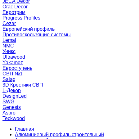
JECA Decor
Orac Decor
Евротрим
Progress Profiles
Cezar
Европейский профиль
Противоскользящие системы
Lemal
NMC
Уникс
Ultrawood
Yakamoz
Евроступень
СВП №1
Salag
3D Крестики СВП
L-Декор
DesignLed
SWG
Genesis
Aspro
Teckwood
Главная
Алюминиевый профиль строительный