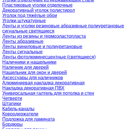
Пластиковые уголки отделочные
Декоративный уголок полистирол
Уголок под тяжёлые обои
Уголки штукатурные
Ленты и уголки резиновые абразивные полиуретановые
сигнальные светящиеся
Ленты из резины и термоэластопласта
Ленты абразивные
Ленты виниловые и полиуретановые
Ленты сигнальные
Ленты фотолюминесцентные (светящиеся)
Наличники и нащельники
Наличник для дверей
Нащельник для окон и дверей
Аксессуары для наличников
Алюминиевая накладка декоративная
Накладка декоративная ПВХ
Универсальная галтель для потолка и стен
Четверти
Штапики
Кабель-каналы
Ковродержатели
Подложка для ламината
Бордюры