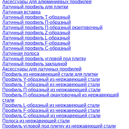
Аксессуары для алюминиевых профилей
Латунный профиль для плитки
Латунная вставка
Латунный профиль Т-образный
Латунный профиль П-образный
Латунный профиль П-образный окантовочный
Латунный профиль Z-образный
Латунный профиль L-образный
Латунный профиль F-образный
Латунный профиль C-образный
Латунная полоса
Латунный профиль угловой под плитку
Латунный профиль закладной
Аксессуары для латунных профилей
Профиль из нержавеющей стали для плитки
Профиль Y-образный из нержавеющей стали
Профиль Т-образный из нержавеющей стали
Профиль П-образный из нержавеющей стали
Профиль П-образный окантовочный из нержавеющей
стали
Профиль L-образный из нержавеющей стали
Профиль F-образный из нержавеющей стали
Профиль C-образный из нержавеющей стали
Полоса из нержавеющей стали
Профиль угловой под плитку из нержавеющей стали