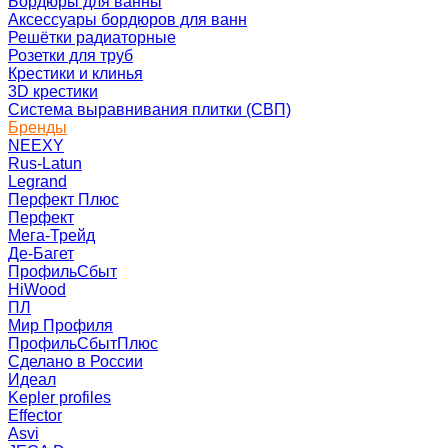
Бордюры для ванны
Аксессуары бордюров для ванн
Решётки радиаторные
Розетки для труб
Крестики и клинья
3D крестики
Система выравнивания плитки (СВП)
Бренды
NEEXY
Rus-Latun
Legrand
Перфект Плюс
Перфект
Мега-Трейд
Де-Багет
ПрофильСбыт
HiWood
ПЛ
Мир Профиля
ПрофильСбытПлюс
Сделано в России
Идеал
Kepler profiles
Effector
Asvi