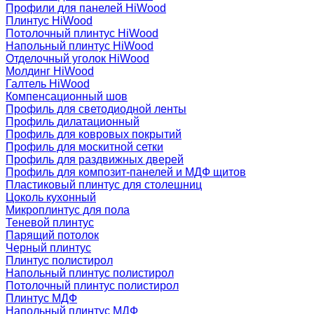
Профили для панелей HiWood
Плинтус HiWood
Потолочный плинтус HiWood
Напольный плинтус HiWood
Отделочный уголок HiWood
Молдинг HiWood
Галтель HiWood
Компенсационный шов
Профиль для светодиодной ленты
Профиль дилатационный
Профиль для ковровых покрытий
Профиль для москитной сетки
Профиль для раздвижных дверей
Профиль для композит-панелей и МДФ щитов
Пластиковый плинтус для столешниц
Цоколь кухонный
Микроплинтус для пола
Теневой плинтус
Парящий потолок
Черный плинтус
Плинтус полистирол
Напольный плинтус полистирол
Потолочный плинтус полистирол
Плинтус МДФ
Напольный плинтус МДФ