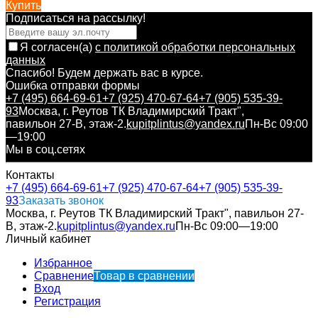
Купить
Подписаться на рассылкy!
Я согласен(a)
с политикой обработки персональных
данных
Спасибо! Будем держать вас в курсе.
Ошибка отправки формы
+7 (495) 664-69-61
+7 (925) 470-67-64
+7 (905) 535-39-
93
Москва, г. Реутов ТК Владимирский Тракт",
павильон 27-В, этаж-2.
kupitplintus@yandex.ru
Пн-Вс 09:00
—19:00
Мы в соц.сетях
Контакты
+7 (495) 664-69-61
+7 (925) 470-67-64
+7 (905) 535-39-
93
Заказать звонок
Москва, г. Реутов ТК Владимирский Тракт", павильон 27-
В, этаж-2.
kupitplintus@yandex.ru
Пн-Вс 09:00—19:00
Личный кабинет
Избранное
Сравнение
Товар в сравнении
Вход
Регистрация