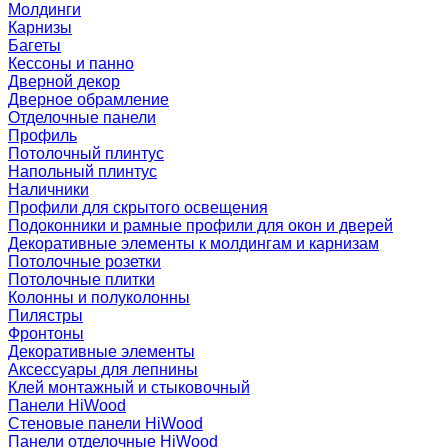
Молдинги
Карнизы
Багеты
Кессоны и панно
Дверной декор
Дверное обрамление
Отделочные панели
Профиль
Потолочный плинтус
Напольный плинтус
Наличники
Профили для скрытого освещения
Подоконники и рамные профили для окон и дверей
Декоративные элементы к молдингам и карнизам
Потолочные розетки
Потолочные плитки
Колонны и полуколонны
Пилястры
Фронтоны
Декоративные элементы
Аксессуары для лепнины
Клей монтажный и стыковочный
Панели HiWood
Стеновые панели HiWood
Панели отделочные HiWood