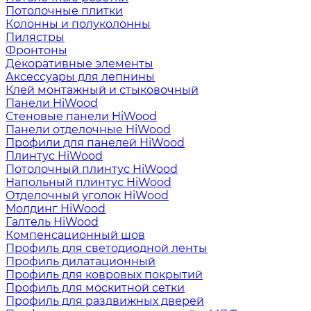
Потолочные плитки
Колонны и полуколонны
Пилястры
Фронтоны
Декоративные элементы
Аксессуары для лепнины
Клей монтажный и стыковочный
Панели HiWood
Стеновые панели HiWood
Панели отделочные HiWood
Профили для панелей HiWood
Плинтус HiWood
Потолочный плинтус HiWood
Напольный плинтус HiWood
Отделочный уголок HiWood
Молдинг HiWood
Галтель HiWood
Компенсационный шов
Профиль для светодиодной ленты
Профиль дилатационный
Профиль для ковровых покрытий
Профиль для москитной сетки
Профиль для раздвижных дверей