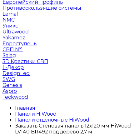
Европейский профиль
Противоскользящие системы
Lemal
NMC
Уникс
Ultrawood
Yakamoz
Евроступень
СВП №1
Salag
3D Крестики СВП
L-Декор
DesignLed
SWG
Genesis
Aspro
Teckwood
Главная
Панели HiWood
Панели отделочные HiWood
Заказать Стеновая панель 12х120 мм HiWood
LV140 BR492 под дерево 2,7 м