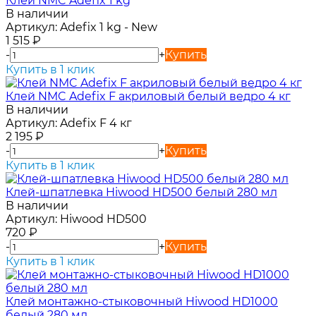
Клей NMC Adefix 1 kg
В наличии
Артикул:
Adefix 1 kg - New
1 515
₽
-
+
Купить
Купить в 1 клик
Клей NMC Adefix F акриловый белый ведро 4 кг
В наличии
Артикул:
Adefix F 4 кг
2 195
₽
-
+
Купить
Купить в 1 клик
Клей-шпатлевка Hiwood HD500 белый 280 мл
В наличии
Артикул:
Hiwood HD500
720
₽
-
+
Купить
Купить в 1 клик
Клей монтажно-стыковочный Hiwood HD1000
белый 280 мл