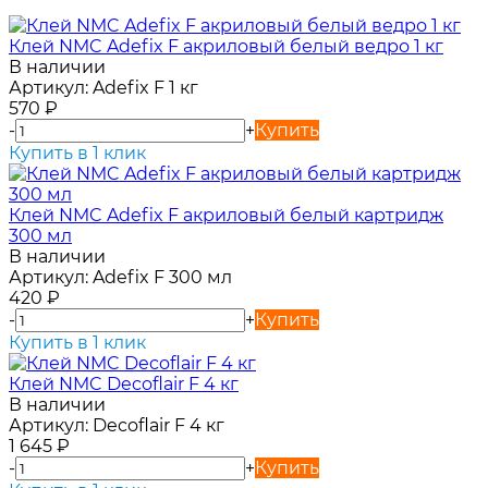
Клей NMC Adefix F акриловый белый ведро 1 кг
В наличии
Артикул:
Adefix F 1 кг
570
₽
-
+
Купить
Купить в 1 клик
Клей NMC Adefix F акриловый белый картридж
300 мл
В наличии
Артикул:
Adefix F 300 мл
420
₽
-
+
Купить
Купить в 1 клик
Клей NMC Decoflair F 4 кг
В наличии
Артикул:
Decoflair F 4 кг
1 645
₽
-
+
Купить