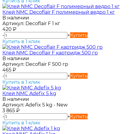
Купить в 1 клик
Клей NMC Decoflair F полимерный ведро 1 кг
В наличии
Артикул:
Decoflair F 1 кг
420
₽
-
+
Купить
Купить в 1 клик
Клей NMC Decoflair F картридж 500 гр
В наличии
Артикул:
Decoflair F 500 гр
465
₽
-
+
Купить
Купить в 1 клик
Клей NMC Adefix 5 kg
В наличии
Артикул:
Adefix 5 kg - New
3 865
₽
-
+
Купить
Купить в 1 клик