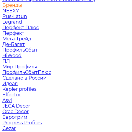
Бренды
NEEXY
Rus-Latun
Legrand
Перфект Плюс
Перфект
Мега-Трейд
Де-Багет
ПрофильСбыт
HiWood
ПЛ
Мир Профиля
ПрофильСбытПлюс
Сделано в России
Идеал
Kepler profiles
Effector
Asvi
JECA Decor
Orac Decor
Евротрим
Progress Profiles
Cezar