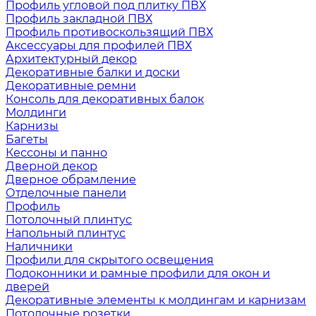
Профиль угловой под плитку ПВХ
Профиль закладной ПВХ
Профиль противоскользящий ПВХ
Аксессуары для профилей ПВХ
Архитектурный декор
Декоративные балки и доски
Декоративные ремни
Консоль для декоративных балок
Молдинги
Карнизы
Багеты
Кессоны и панно
Дверной декор
Дверное обрамление
Отделочные панели
Профиль
Потолочный плинтус
Напольный плинтус
Наличники
Профили для скрытого освещения
Подоконники и рамные профили для окон и
дверей
Декоративные элементы к молдингам и карнизам
Потолочные розетки