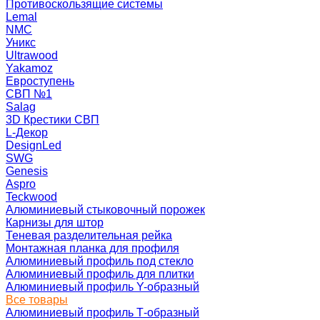
Противоскользящие системы
Lemal
NMC
Уникс
Ultrawood
Yakamoz
Евроступень
СВП №1
Salag
3D Крестики СВП
L-Декор
DesignLed
SWG
Genesis
Aspro
Teckwood
Алюминиевый стыковочный порожек
Карнизы для штор
Теневая разделительная рейка
Монтажная планка для профиля
Алюминиевый профиль под стекло
Алюминиевый профиль для плитки
Алюминиевый профиль Y-образный
Все товары
Алюминиевый профиль Т-образный