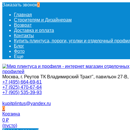
Заказать звонок
0
Главная
Строителям и Дизайнерам
Возврат
Доставка и оплата
Контакты
Купить плинтуса, пороги, уголки и отделочный проф
Блог
Фото
Еще
Москва, г. Реутов ТК Владимирский Тракт", павильон 27-В, 
+7 (495) 664-69-61
+7 (925) 470-67-64
+7 (905) 535-39-93
kupitplintus@yandex.ru
0
Корзина
0
₽
(пусто)