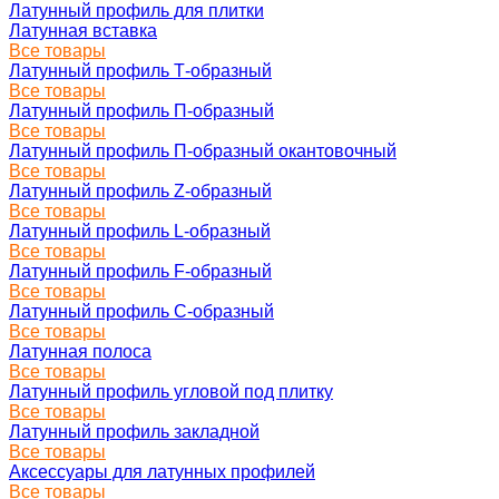
Латунный профиль для плитки
Латунная вставка
Все товары
Латунный профиль Т-образный
Все товары
Латунный профиль П-образный
Все товары
Латунный профиль П-образный окантовочный
Все товары
Латунный профиль Z-образный
Все товары
Латунный профиль L-образный
Все товары
Латунный профиль F-образный
Все товары
Латунный профиль C-образный
Все товары
Латунная полоса
Все товары
Латунный профиль угловой под плитку
Все товары
Латунный профиль закладной
Все товары
Аксессуары для латунных профилей
Все товары