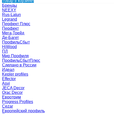
Товар в корзине!
Бренды
NEEXY
Rus-Latun
Legrand
Перфект Плюс
Перфект
Мега-Трейд
Де-Багет
ПрофильСбыт
HiWood
ПЛ
Мир Профиля
ПрофильСбытПлюс
Сделано в России
Идеал
Kepler profiles
Effector
Asvi
JECA Decor
Orac Decor
Евротрим
Progress Profiles
Cezar
Европейский профиль