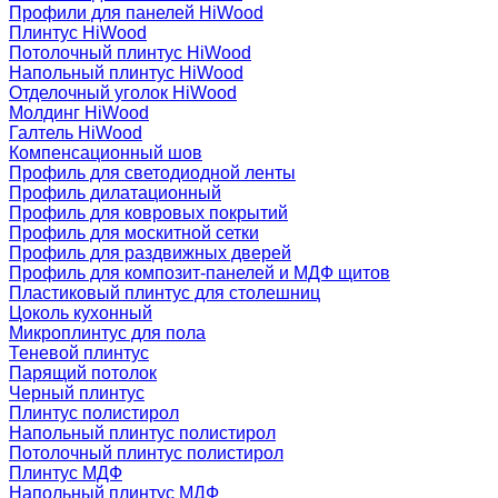
Профили для панелей HiWood
Плинтус HiWood
Потолочный плинтус HiWood
Напольный плинтус HiWood
Отделочный уголок HiWood
Молдинг HiWood
Галтель HiWood
Компенсационный шов
Профиль для светодиодной ленты
Профиль дилатационный
Профиль для ковровых покрытий
Профиль для москитной сетки
Профиль для раздвижных дверей
Профиль для композит-панелей и МДФ щитов
Пластиковый плинтус для столешниц
Цоколь кухонный
Микроплинтус для пола
Теневой плинтус
Парящий потолок
Черный плинтус
Плинтус полистирол
Напольный плинтус полистирол
Потолочный плинтус полистирол
Плинтус МДФ
Напольный плинтус МДФ