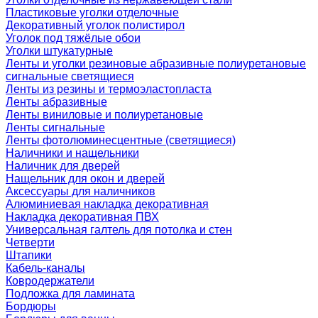
Пластиковые уголки отделочные
Декоративный уголок полистирол
Уголок под тяжёлые обои
Уголки штукатурные
Ленты и уголки резиновые абразивные полиуретановые
сигнальные светящиеся
Ленты из резины и термоэластопласта
Ленты абразивные
Ленты виниловые и полиуретановые
Ленты сигнальные
Ленты фотолюминесцентные (светящиеся)
Наличники и нащельники
Наличник для дверей
Нащельник для окон и дверей
Аксессуары для наличников
Алюминиевая накладка декоративная
Накладка декоративная ПВХ
Универсальная галтель для потолка и стен
Четверти
Штапики
Кабель-каналы
Ковродержатели
Подложка для ламината
Бордюры