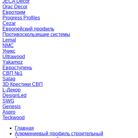
JECA Decor
Orac Decor
Евротрим
Progress Profiles
Cezar
Европейский профиль
Противоскользящие системы
Lemal
NMC
Уникс
Ultrawood
Yakamoz
Евроступень
СВП №1
Salag
3D Крестики СВП
L-Декор
DesignLed
SWG
Genesis
Aspro
Teckwood
Главная
Алюминиевый профиль строительный