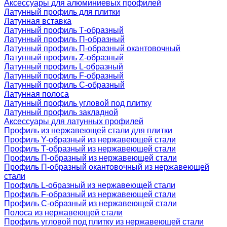
Аксессуары для алюминиевых профилей
Латунный профиль для плитки
Латунная вставка
Латунный профиль Т-образный
Латунный профиль П-образный
Латунный профиль П-образный окантовочный
Латунный профиль Z-образный
Латунный профиль L-образный
Латунный профиль F-образный
Латунный профиль C-образный
Латунная полоса
Латунный профиль угловой под плитку
Латунный профиль закладной
Аксессуары для латунных профилей
Профиль из нержавеющей стали для плитки
Профиль Y-образный из нержавеющей стали
Профиль Т-образный из нержавеющей стали
Профиль П-образный из нержавеющей стали
Профиль П-образный окантовочный из нержавеющей
стали
Профиль L-образный из нержавеющей стали
Профиль F-образный из нержавеющей стали
Профиль C-образный из нержавеющей стали
Полоса из нержавеющей стали
Профиль угловой под плитку из нержавеющей стали