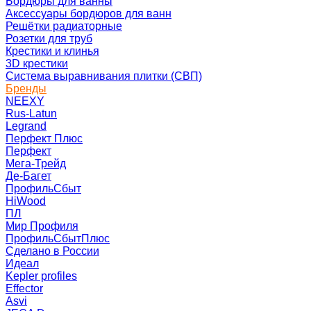
Бордюры для ванны
Аксессуары бордюров для ванн
Решётки радиаторные
Розетки для труб
Крестики и клинья
3D крестики
Система выравнивания плитки (СВП)
Бренды
NEEXY
Rus-Latun
Legrand
Перфект Плюс
Перфект
Мега-Трейд
Де-Багет
ПрофильСбыт
HiWood
ПЛ
Мир Профиля
ПрофильСбытПлюс
Сделано в России
Идеал
Kepler profiles
Effector
Asvi