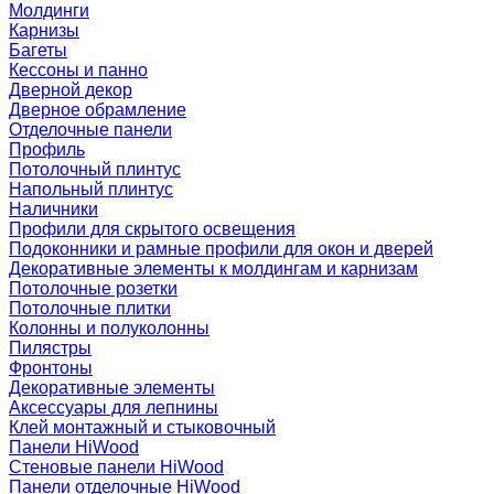
Молдинги
Карнизы
Багеты
Кессоны и панно
Дверной декор
Дверное обрамление
Отделочные панели
Профиль
Потолочный плинтус
Напольный плинтус
Наличники
Профили для скрытого освещения
Подоконники и рамные профили для окон и дверей
Декоративные элементы к молдингам и карнизам
Потолочные розетки
Потолочные плитки
Колонны и полуколонны
Пилястры
Фронтоны
Декоративные элементы
Аксессуары для лепнины
Клей монтажный и стыковочный
Панели HiWood
Стеновые панели HiWood
Панели отделочные HiWood