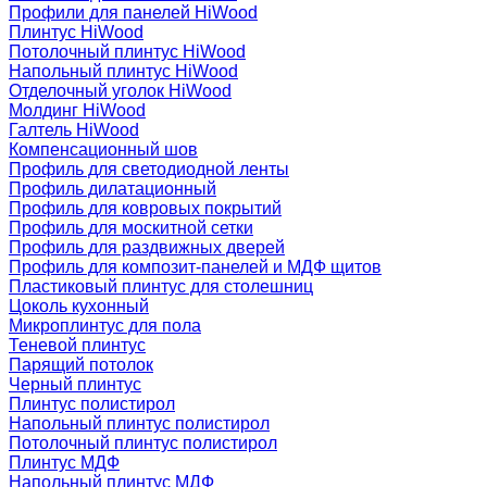
Профили для панелей HiWood
Плинтус HiWood
Потолочный плинтус HiWood
Напольный плинтус HiWood
Отделочный уголок HiWood
Молдинг HiWood
Галтель HiWood
Компенсационный шов
Профиль для светодиодной ленты
Профиль дилатационный
Профиль для ковровых покрытий
Профиль для москитной сетки
Профиль для раздвижных дверей
Профиль для композит-панелей и МДФ щитов
Пластиковый плинтус для столешниц
Цоколь кухонный
Микроплинтус для пола
Теневой плинтус
Парящий потолок
Черный плинтус
Плинтус полистирол
Напольный плинтус полистирол
Потолочный плинтус полистирол
Плинтус МДФ
Напольный плинтус МДФ