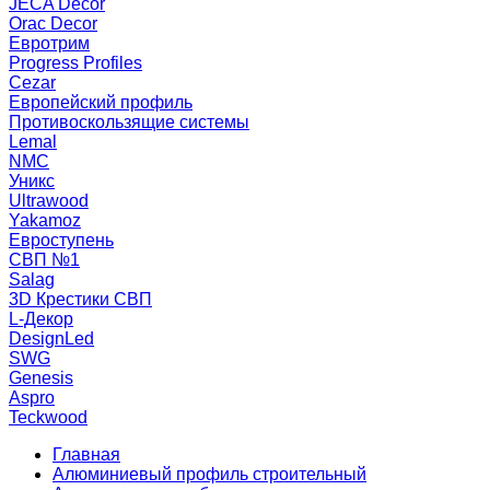
JECA Decor
Orac Decor
Евротрим
Progress Profiles
Cezar
Европейский профиль
Противоскользящие системы
Lemal
NMC
Уникс
Ultrawood
Yakamoz
Евроступень
СВП №1
Salag
3D Крестики СВП
L-Декор
DesignLed
SWG
Genesis
Aspro
Teckwood
Главная
Алюминиевый профиль строительный