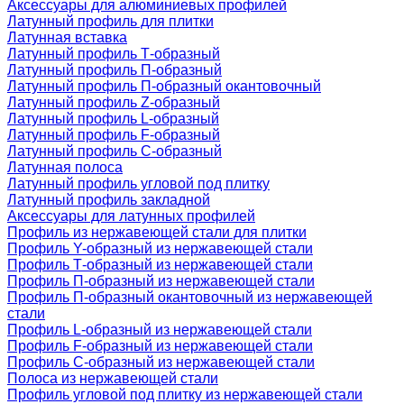
Аксессуары для алюминиевых профилей
Латунный профиль для плитки
Латунная вставка
Латунный профиль Т-образный
Латунный профиль П-образный
Латунный профиль П-образный окантовочный
Латунный профиль Z-образный
Латунный профиль L-образный
Латунный профиль F-образный
Латунный профиль C-образный
Латунная полоса
Латунный профиль угловой под плитку
Латунный профиль закладной
Аксессуары для латунных профилей
Профиль из нержавеющей стали для плитки
Профиль Y-образный из нержавеющей стали
Профиль Т-образный из нержавеющей стали
Профиль П-образный из нержавеющей стали
Профиль П-образный окантовочный из нержавеющей
стали
Профиль L-образный из нержавеющей стали
Профиль F-образный из нержавеющей стали
Профиль C-образный из нержавеющей стали
Полоса из нержавеющей стали
Профиль угловой под плитку из нержавеющей стали