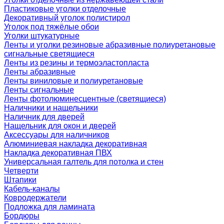
Пластиковые уголки отделочные
Декоративный уголок полистирол
Уголок под тяжёлые обои
Уголки штукатурные
Ленты и уголки резиновые абразивные полиуретановые
сигнальные светящиеся
Ленты из резины и термоэластопласта
Ленты абразивные
Ленты виниловые и полиуретановые
Ленты сигнальные
Ленты фотолюминесцентные (светящиеся)
Наличники и нащельники
Наличник для дверей
Нащельник для окон и дверей
Аксессуары для наличников
Алюминиевая накладка декоративная
Накладка декоративная ПВХ
Универсальная галтель для потолка и стен
Четверти
Штапики
Кабель-каналы
Ковродержатели
Подложка для ламината
Бордюры