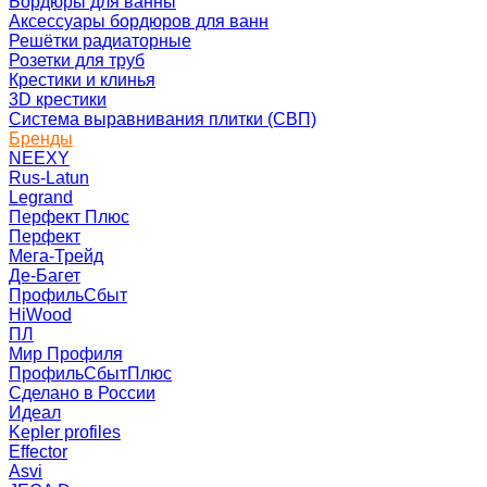
Бордюры для ванны
Аксессуары бордюров для ванн
Решётки радиаторные
Розетки для труб
Крестики и клинья
3D крестики
Система выравнивания плитки (СВП)
Бренды
NEEXY
Rus-Latun
Legrand
Перфект Плюс
Перфект
Мега-Трейд
Де-Багет
ПрофильСбыт
HiWood
ПЛ
Мир Профиля
ПрофильСбытПлюс
Сделано в России
Идеал
Kepler profiles
Effector
Asvi