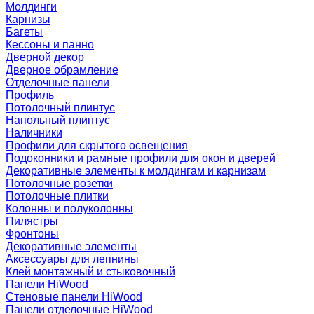
Молдинги
Карнизы
Багеты
Кессоны и панно
Дверной декор
Дверное обрамление
Отделочные панели
Профиль
Потолочный плинтус
Напольный плинтус
Наличники
Профили для скрытого освещения
Подоконники и рамные профили для окон и дверей
Декоративные элементы к молдингам и карнизам
Потолочные розетки
Потолочные плитки
Колонны и полуколонны
Пилястры
Фронтоны
Декоративные элементы
Аксессуары для лепнины
Клей монтажный и стыковочный
Панели HiWood
Стеновые панели HiWood
Панели отделочные HiWood