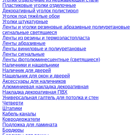
Пластиковые уголки отделочные
Декоративный уголок полистирол
Уголок под тяжёлые обои
Уголки штукатурные
Ленты и уголки резиновые абразивные полиуретановые
сигнальные светящиеся
Ленты из резины и термоэластопласта
Ленты абразивные
Ленты виниловые и полиуретановые
Ленты сигнальные
Ленты фотолюминесцентные (светящиеся)
Наличники и нащельники
Наличник для дверей
Нащельник для окон и дверей
Аксессуары для наличников
Алюминиевая накладка декоративная
Накладка декоративная ПВХ
Универсальная галтель для потолка и стен
Четверти
Штапики
Кабель-каналы
Ковродержатели
Подложка для ламината
Бордюры