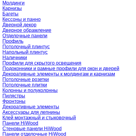
Молдинги
Карнизы
Багеты
Кессоны и панно
Дверной декор
Дверное обрамление
Отделочные панели
Профиль
Потолочный плинтус
Напольный плинтус
Наличники
Профили для скрытого освещения
Подоконники и рамные профили для окон и дверей
Декоративные элементы к молдингам и карнизам
Потолочные розетки
Потолочные плитки
Колонны и полуколонны
Пилястры
Фронтоны
Декоративные элементы
Аксессуары для лепнины
Клей монтажный и стыковочный
Панели HiWood
Стеновые панели HiWood
Панели отделочные HiWood