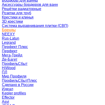
Бордюры для ванны
Аксессуары бордюров для ванн
Решётки радиаторные
Розетки для труб
Крестики и клинья
3D крестики
Система выравнивания плитки (СВП)
Бренды
NEEXY
Rus-Latun
Legrand
Перфект Плюс
Перфект
Мега-Трейд
Де-Багет
ПрофильСбыт
HiWood
ПЛ
Мир Профиля
ПрофильСбытПлюс
Сделано в России
Идеал
Kepler profiles
Effector
Asvi