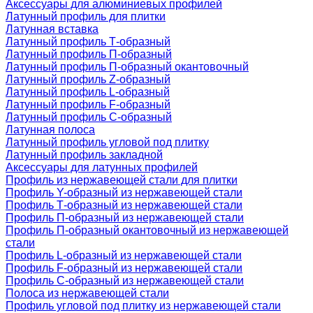
Аксессуары для алюминиевых профилей
Латунный профиль для плитки
Латунная вставка
Латунный профиль Т-образный
Латунный профиль П-образный
Латунный профиль П-образный окантовочный
Латунный профиль Z-образный
Латунный профиль L-образный
Латунный профиль F-образный
Латунный профиль C-образный
Латунная полоса
Латунный профиль угловой под плитку
Латунный профиль закладной
Аксессуары для латунных профилей
Профиль из нержавеющей стали для плитки
Профиль Y-образный из нержавеющей стали
Профиль Т-образный из нержавеющей стали
Профиль П-образный из нержавеющей стали
Профиль П-образный окантовочный из нержавеющей
стали
Профиль L-образный из нержавеющей стали
Профиль F-образный из нержавеющей стали
Профиль C-образный из нержавеющей стали
Полоса из нержавеющей стали
Профиль угловой под плитку из нержавеющей стали