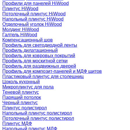
Профили для панелей HiWood
Плинтус HiWood
Потолочный плинтус HiWood
Напольный плинтус HiWood
Отделочный уголок HiWood
Молдинг HiWood
Галтель HiWood
Компенсационный шов
Профиль для светодиодной ленты
Профиль дилатационный
Профиль для ковровых покрытий
Профиль для москитной сетки
Профиль для раздвижных дверей
Профиль для композит-панелей и МДФ щитов
Пластиковый плинтус для столешниц
Цоколь кухонный
Микроплинтус для пола
Теневой плинтус
Парящий потолок
Черный плинтус
Плинтус полистирол
Напольный плинтус полистирол
Потолочный плинтус полистирол
Плинтус МДФ
Напольный плинтус МДФ