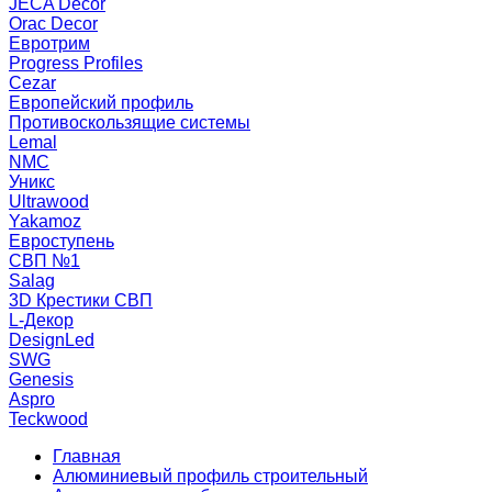
JECA Decor
Orac Decor
Евротрим
Progress Profiles
Cezar
Европейский профиль
Противоскользящие системы
Lemal
NMC
Уникс
Ultrawood
Yakamoz
Евроступень
СВП №1
Salag
3D Крестики СВП
L-Декор
DesignLed
SWG
Genesis
Aspro
Teckwood
Главная
Алюминиевый профиль строительный