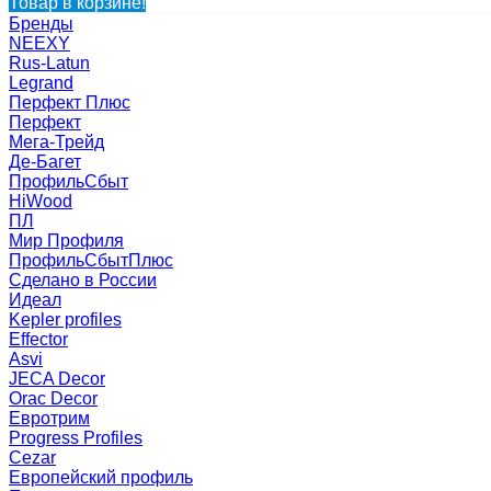
Товар в корзине!
Бренды
NEEXY
Rus-Latun
Legrand
Перфект Плюс
Перфект
Мега-Трейд
Де-Багет
ПрофильСбыт
HiWood
ПЛ
Мир Профиля
ПрофильСбытПлюс
Сделано в России
Идеал
Kepler profiles
Effector
Asvi
JECA Decor
Orac Decor
Евротрим
Progress Profiles
Cezar
Европейский профиль