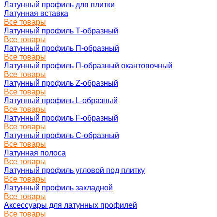
Латунный профиль для плитки
Латунная вставка
Все товары
Латунный профиль Т-образный
Все товары
Латунный профиль П-образный
Все товары
Латунный профиль П-образный окантовочный
Все товары
Латунный профиль Z-образный
Все товары
Латунный профиль L-образный
Все товары
Латунный профиль F-образный
Все товары
Латунный профиль C-образный
Все товары
Латунная полоса
Все товары
Латунный профиль угловой под плитку
Все товары
Латунный профиль закладной
Все товары
Аксессуары для латунных профилей
Все товары