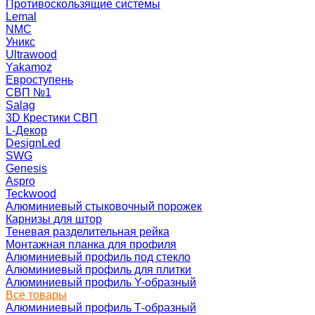
Противоскользящие системы
Lemal
NMC
Уникс
Ultrawood
Yakamoz
Евроступень
СВП №1
Salag
3D Крестики СВП
L-Декор
DesignLed
SWG
Genesis
Aspro
Teckwood
Алюминиевый стыковочный порожек
Карнизы для штор
Теневая разделительная рейка
Монтажная планка для профиля
Алюминиевый профиль под стекло
Алюминиевый профиль для плитки
Алюминиевый профиль Y-образный
Все товары
Алюминиевый профиль Т-образный