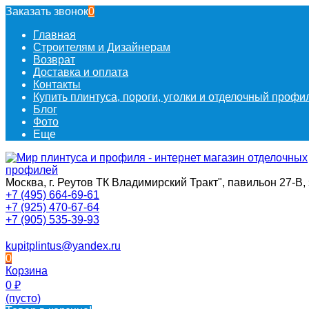
Заказать звонок
0
Главная
Строителям и Дизайнерам
Возврат
Доставка и оплата
Контакты
Купить плинтуса, пороги, уголки и отделочный проф
Блог
Фото
Еще
Москва, г. Реутов ТК Владимирский Тракт", павильон 27-В, 
+7 (495) 664-69-61
+7 (925) 470-67-64
+7 (905) 535-39-93
kupitplintus@yandex.ru
0
Корзина
0
₽
(пусто)