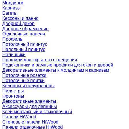
Молдинги
Карнизы
Багеты
Кессоны и панно
Дверной декор
Дверное обрамление
Отделочные панели
Профиль
Потолочный плинтус
Напольный плинтус
Наличники
Профили для скрытого освещения
Подоконники и рамные профили для окон и дверей
Декоративные элементы к молдингам и карнизам
Потолочные розетки
Потолочные плитки
Колонны и полуколонны
Пилястры
Фронтоны
Декоративные элементы
Аксессуары для лепнины
Клей монтажный и стыковочный
Панели HiWood
Стеновые панели HiWood
Панели отделочные HiWood