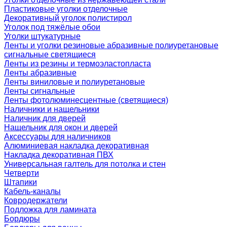
Пластиковые уголки отделочные
Декоративный уголок полистирол
Уголок под тяжёлые обои
Уголки штукатурные
Ленты и уголки резиновые абразивные полиуретановые
сигнальные светящиеся
Ленты из резины и термоэластопласта
Ленты абразивные
Ленты виниловые и полиуретановые
Ленты сигнальные
Ленты фотолюминесцентные (светящиеся)
Наличники и нащельники
Наличник для дверей
Нащельник для окон и дверей
Аксессуары для наличников
Алюминиевая накладка декоративная
Накладка декоративная ПВХ
Универсальная галтель для потолка и стен
Четверти
Штапики
Кабель-каналы
Ковродержатели
Подложка для ламината
Бордюры