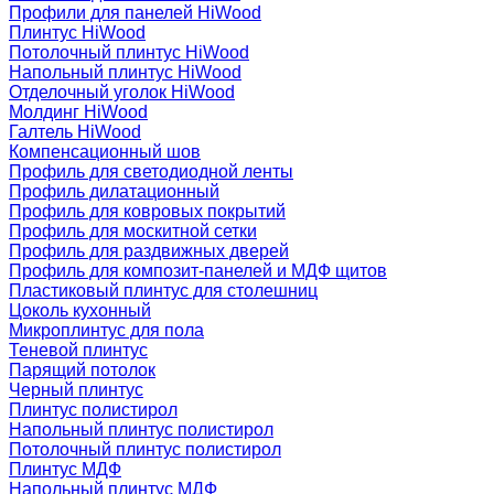
Профили для панелей HiWood
Плинтус HiWood
Потолочный плинтус HiWood
Напольный плинтус HiWood
Отделочный уголок HiWood
Молдинг HiWood
Галтель HiWood
Компенсационный шов
Профиль для светодиодной ленты
Профиль дилатационный
Профиль для ковровых покрытий
Профиль для москитной сетки
Профиль для раздвижных дверей
Профиль для композит-панелей и МДФ щитов
Пластиковый плинтус для столешниц
Цоколь кухонный
Микроплинтус для пола
Теневой плинтус
Парящий потолок
Черный плинтус
Плинтус полистирол
Напольный плинтус полистирол
Потолочный плинтус полистирол
Плинтус МДФ
Напольный плинтус МДФ