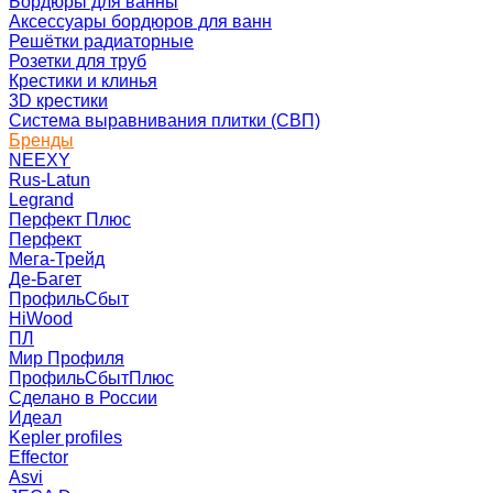
Бордюры для ванны
Аксессуары бордюров для ванн
Решётки радиаторные
Розетки для труб
Крестики и клинья
3D крестики
Система выравнивания плитки (СВП)
Бренды
NEEXY
Rus-Latun
Legrand
Перфект Плюс
Перфект
Мега-Трейд
Де-Багет
ПрофильСбыт
HiWood
ПЛ
Мир Профиля
ПрофильСбытПлюс
Сделано в России
Идеал
Kepler profiles
Effector
Asvi