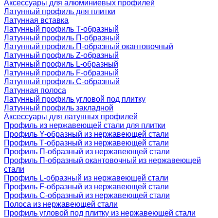
Аксессуары для алюминиевых профилей
Латунный профиль для плитки
Латунная вставка
Латунный профиль Т-образный
Латунный профиль П-образный
Латунный профиль П-образный окантовочный
Латунный профиль Z-образный
Латунный профиль L-образный
Латунный профиль F-образный
Латунный профиль C-образный
Латунная полоса
Латунный профиль угловой под плитку
Латунный профиль закладной
Аксессуары для латунных профилей
Профиль из нержавеющей стали для плитки
Профиль Y-образный из нержавеющей стали
Профиль Т-образный из нержавеющей стали
Профиль П-образный из нержавеющей стали
Профиль П-образный окантовочный из нержавеющей
стали
Профиль L-образный из нержавеющей стали
Профиль F-образный из нержавеющей стали
Профиль C-образный из нержавеющей стали
Полоса из нержавеющей стали
Профиль угловой под плитку из нержавеющей стали