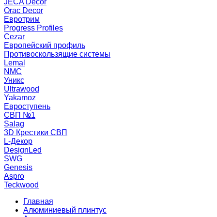
JECA Decor
Orac Decor
Евротрим
Progress Profiles
Cezar
Европейский профиль
Противоскользящие системы
Lemal
NMC
Уникс
Ultrawood
Yakamoz
Евроступень
СВП №1
Salag
3D Крестики СВП
L-Декор
DesignLed
SWG
Genesis
Aspro
Teckwood
Главная
Алюминиевый плинтус