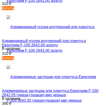
310
₽
Купить
Алюминиевый уголок внутренний для плинтуса
Евротрим F-100 2642.00 золото
В наличии
310
₽
Купить
Алюминиевые заглушки для плинтуса Евротрим F-100
2642.05 (левая+правая) кмп черные
В наличии
390
₽