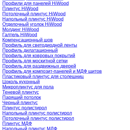
Профили для панелей HiWood
Плинтус HiWood
Потолочный плинтус HiWood
Напольный плинтус HiWood
Отделочный уголок HiWood
Молдинг HiWood
Галтель HiWood
Компенсационный шов
Профиль для светодиодной ленты
Профиль дилатационный
Профиль для ковровых покрытий
Профиль для москитной сетки
Профиль для раздвижных дверей
Профиль для композит-панелей и МДФ щитов
Пластиковый плинтус для столешниц
Цоколь кухонный
Микроплинтус для пола
Теневой плинтус
Парящий потолок
Черный плинтус
Плинтус полистирол
Напольный плинтус полистирол
Потолочный плинтус полистирол
Плинтус МДФ
Напольный плинтус МДФ