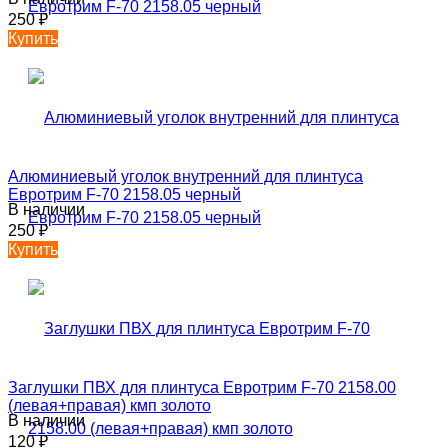
250
₽
Купить
Алюминиевый уголок внутренний для плинтуса
Евротрим F-70 2158.05 черный
В наличии
250
₽
Купить
Заглушки ПВХ для плинтуса Евротрим F-70 2158.00
(левая+правая) кмп золото
В наличии
120
₽