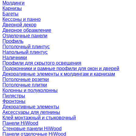
Молдинги
Карнизы
Багеты
Кессоны и панно
Дверной декор
Дверное обрамление
Отделочные панели
Профиль
Потолочный плинтус
Напольный плинтус
Наличники
Профили для скрытого освещения
Подоконники и рамные профили для окон и дверей
Декоративные элементы к молдингам и карнизам
Потолочные розетки
Потолочные плитки
Колонны и полуколонны
Пилястры
Фронтоны
Декоративные элементы
Аксессуары для лепнины
Клей монтажный и стыковочный
Панели HiWood
Стеновые панели HiWood
Панели отделочные HiWood