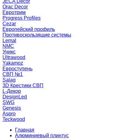
JECA Decor
Orac Decor
Евротрим
Progress Profiles
Cezar
Европейский профиль
Противоскользящие системы
Lemal
NMC
Уникс
Ultrawood
Yakamoz
Евроступень
СВП №1
Salag
3D Крестики СВП
L-Декор
DesignLed
SWG
Genesis
Aspro
Teckwood
Главная
Алюминиевый плинтус