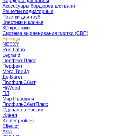
Бордюры для ванны
Аксессуары бордюров для ванн
Решётки радиаторные
Розетки для труб
Крестики и клинья
3D крестики
Система выравнивания плитки (СВП)
Бренды
NEEXY
Rus-Latun
Legrand
Перфект Плюс
Перфект
Мега-Трейд
Де-Багет
ПрофильСбыт
HiWood
ПЛ
Мир Профиля
ПрофильСбытПлюс
Сделано в России
Идеал
Kepler profiles
Effector
Asvi