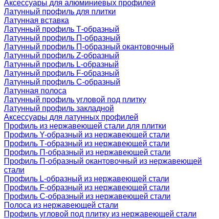
Аксессуары для алюминиевых профилей
Латунный профиль для плитки
Латунная вставка
Латунный профиль Т-образный
Латунный профиль П-образный
Латунный профиль П-образный окантовочный
Латунный профиль Z-образный
Латунный профиль L-образный
Латунный профиль F-образный
Латунный профиль C-образный
Латунная полоса
Латунный профиль угловой под плитку
Латунный профиль закладной
Аксессуары для латунных профилей
Профиль из нержавеющей стали для плитки
Профиль Y-образный из нержавеющей стали
Профиль Т-образный из нержавеющей стали
Профиль П-образный из нержавеющей стали
Профиль П-образный окантовочный из нержавеющей
стали
Профиль L-образный из нержавеющей стали
Профиль F-образный из нержавеющей стали
Профиль C-образный из нержавеющей стали
Полоса из нержавеющей стали
Профиль угловой под плитку из нержавеющей стали