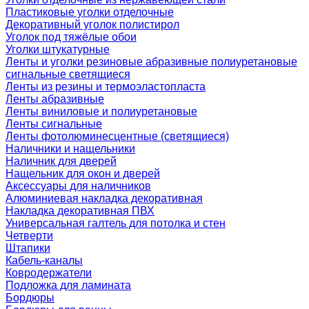
Пластиковые уголки отделочные
Декоративный уголок полистирол
Уголок под тяжёлые обои
Уголки штукатурные
Ленты и уголки резиновые абразивные полиуретановые
сигнальные светящиеся
Ленты из резины и термоэластопласта
Ленты абразивные
Ленты виниловые и полиуретановые
Ленты сигнальные
Ленты фотолюминесцентные (светящиеся)
Наличники и нащельники
Наличник для дверей
Нащельник для окон и дверей
Аксессуары для наличников
Алюминиевая накладка декоративная
Накладка декоративная ПВХ
Универсальная галтель для потолка и стен
Четверти
Штапики
Кабель-каналы
Ковродержатели
Подложка для ламината
Бордюры