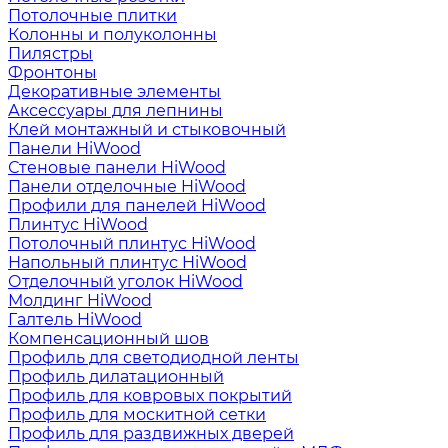
Потолочные плитки
Колонны и полуколонны
Пилястры
Фронтоны
Декоративные элементы
Аксессуары для лепнины
Клей монтажный и стыковочный
Панели HiWood
Стеновые панели HiWood
Панели отделочные HiWood
Профили для панелей HiWood
Плинтус HiWood
Потолочный плинтус HiWood
Напольный плинтус HiWood
Отделочный уголок HiWood
Молдинг HiWood
Галтель HiWood
Компенсационный шов
Профиль для светодиодной ленты
Профиль дилатационный
Профиль для ковровых покрытий
Профиль для москитной сетки
Профиль для раздвижных дверей