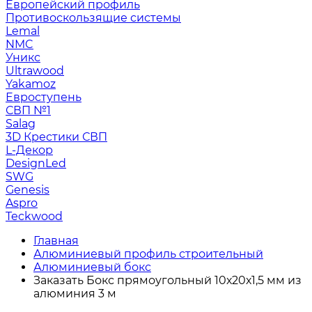
Европейский профиль
Противоскользящие системы
Lemal
NMC
Уникс
Ultrawood
Yakamoz
Евроступень
СВП №1
Salag
3D Крестики СВП
L-Декор
DesignLed
SWG
Genesis
Aspro
Teckwood
Главная
Алюминиевый профиль строительный
Алюминиевый бокс
Заказать Бокс прямоугольный 10х20х1,5 мм из
алюминия 3 м