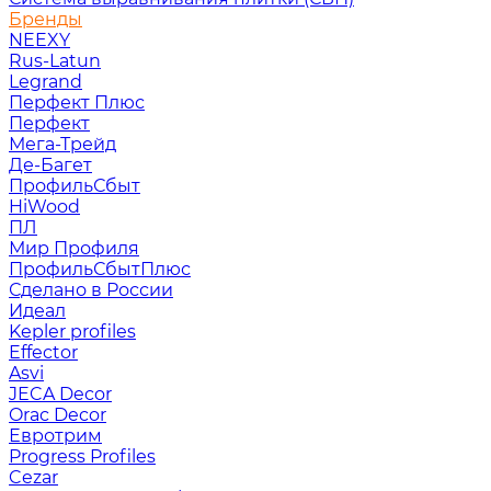
Бренды
NEEXY
Rus-Latun
Legrand
Перфект Плюс
Перфект
Мега-Трейд
Де-Багет
ПрофильСбыт
HiWood
ПЛ
Мир Профиля
ПрофильСбытПлюс
Сделано в России
Идеал
Kepler profiles
Effector
Asvi
JECA Decor
Orac Decor
Евротрим
Progress Profiles
Cezar