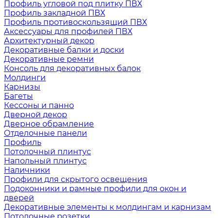
Профиль угловой под плитку ПВХ
Профиль закладной ПВХ
Профиль противоскользящий ПВХ
Аксессуары для профилей ПВХ
Архитектурный декор
Декоративные балки и доски
Декоративные ремни
Консоль для декоративных балок
Молдинги
Карнизы
Багеты
Кессоны и панно
Дверной декор
Дверное обрамление
Отделочные панели
Профиль
Потолочный плинтус
Напольный плинтус
Наличники
Профили для скрытого освещения
Подоконники и рамные профили для окон и
дверей
Декоративные элементы к молдингам и карнизам
Потолочные розетки