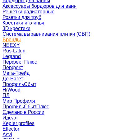
Бордюры для ванны
Аксессуары бордюров для ванн
Решётки радиаторные
Розетки для труб
Крестики и клинья
3D крестики
Система выравнивания плитки (СВП)
Бренды
NEEXY
Rus-Latun
Legrand
Перфект Плюс
Перфект
Мега-Трейд
Де-Багет
ПрофильСбыт
HiWood
ПЛ
Мир Профиля
ПрофильСбытПлюс
Сделано в России
Идеал
Kepler profiles
Effector
Asvi