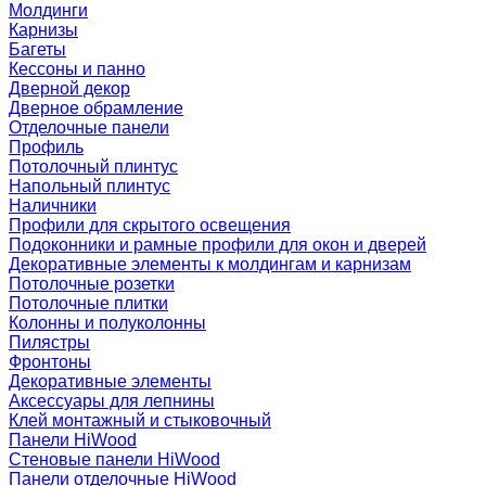
Молдинги
Карнизы
Багеты
Кессоны и панно
Дверной декор
Дверное обрамление
Отделочные панели
Профиль
Потолочный плинтус
Напольный плинтус
Наличники
Профили для скрытого освещения
Подоконники и рамные профили для окон и дверей
Декоративные элементы к молдингам и карнизам
Потолочные розетки
Потолочные плитки
Колонны и полуколонны
Пилястры
Фронтоны
Декоративные элементы
Аксессуары для лепнины
Клей монтажный и стыковочный
Панели HiWood
Стеновые панели HiWood
Панели отделочные HiWood