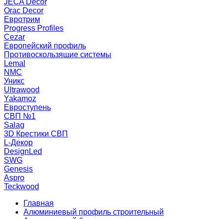
JECA Decor
Orac Decor
Евротрим
Progress Profiles
Cezar
Европейский профиль
Противоскользящие системы
Lemal
NMC
Уникс
Ultrawood
Yakamoz
Евроступень
СВП №1
Salag
3D Крестики СВП
L-Декор
DesignLed
SWG
Genesis
Aspro
Teckwood
Главная
Алюминиевый профиль строительный