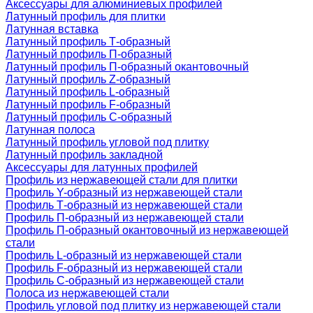
Аксессуары для алюминиевых профилей
Латунный профиль для плитки
Латунная вставка
Латунный профиль Т-образный
Латунный профиль П-образный
Латунный профиль П-образный окантовочный
Латунный профиль Z-образный
Латунный профиль L-образный
Латунный профиль F-образный
Латунный профиль C-образный
Латунная полоса
Латунный профиль угловой под плитку
Латунный профиль закладной
Аксессуары для латунных профилей
Профиль из нержавеющей стали для плитки
Профиль Y-образный из нержавеющей стали
Профиль Т-образный из нержавеющей стали
Профиль П-образный из нержавеющей стали
Профиль П-образный окантовочный из нержавеющей
стали
Профиль L-образный из нержавеющей стали
Профиль F-образный из нержавеющей стали
Профиль C-образный из нержавеющей стали
Полоса из нержавеющей стали
Профиль угловой под плитку из нержавеющей стали