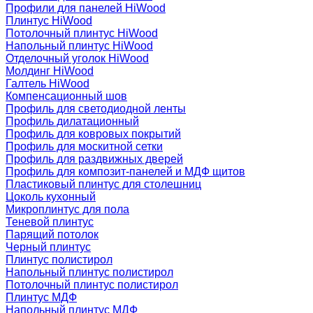
Профили для панелей HiWood
Плинтус HiWood
Потолочный плинтус HiWood
Напольный плинтус HiWood
Отделочный уголок HiWood
Молдинг HiWood
Галтель HiWood
Компенсационный шов
Профиль для светодиодной ленты
Профиль дилатационный
Профиль для ковровых покрытий
Профиль для москитной сетки
Профиль для раздвижных дверей
Профиль для композит-панелей и МДФ щитов
Пластиковый плинтус для столешниц
Цоколь кухонный
Микроплинтус для пола
Теневой плинтус
Парящий потолок
Черный плинтус
Плинтус полистирол
Напольный плинтус полистирол
Потолочный плинтус полистирол
Плинтус МДФ
Напольный плинтус МДФ