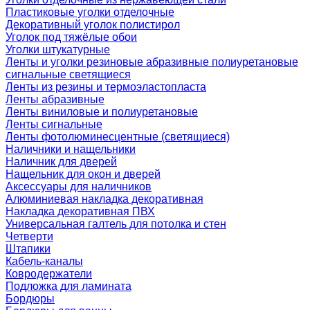
Пластиковые уголки отделочные
Декоративный уголок полистирол
Уголок под тяжёлые обои
Уголки штукатурные
Ленты и уголки резиновые абразивные полиуретановые
сигнальные светящиеся
Ленты из резины и термоэластопласта
Ленты абразивные
Ленты виниловые и полиуретановые
Ленты сигнальные
Ленты фотолюминесцентные (светящиеся)
Наличники и нащельники
Наличник для дверей
Нащельник для окон и дверей
Аксессуары для наличников
Алюминиевая накладка декоративная
Накладка декоративная ПВХ
Универсальная галтель для потолка и стен
Четверти
Штапики
Кабель-каналы
Ковродержатели
Подложка для ламината
Бордюры