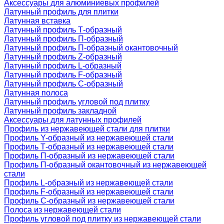
Аксессуары для алюминиевых профилей
Латунный профиль для плитки
Латунная вставка
Латунный профиль Т-образный
Латунный профиль П-образный
Латунный профиль П-образный окантовочный
Латунный профиль Z-образный
Латунный профиль L-образный
Латунный профиль F-образный
Латунный профиль C-образный
Латунная полоса
Латунный профиль угловой под плитку
Латунный профиль закладной
Аксессуары для латунных профилей
Профиль из нержавеющей стали для плитки
Профиль Y-образный из нержавеющей стали
Профиль Т-образный из нержавеющей стали
Профиль П-образный из нержавеющей стали
Профиль П-образный окантовочный из нержавеющей
стали
Профиль L-образный из нержавеющей стали
Профиль F-образный из нержавеющей стали
Профиль C-образный из нержавеющей стали
Полоса из нержавеющей стали
Профиль угловой под плитку из нержавеющей стали