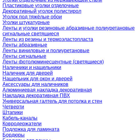
Пластиковые уголки отделочные
Декоративный уголок полистирол
Уголок под тяжёлые обои
Уголки штукатурные
Ленты и уголки резиновые абразивные полиуретановые
сигнальные светящиеся
Ленты из резины и термоэластопласта
Ленты абразивные
Ленты виниловые и полиуретановые
Ленты сигнальные
Ленты фотолюминесцентные (светящиеся)
Наличники и нащельники
Наличник для дверей
Нащельник для окон и дверей
Аксессуары для наличников
Алюминиевая накладка декоративная
Накладка декоративная ПВХ
Универсальная галтель для потолка и стен
Четверти
Штапики
Кабель-каналы
Ковродержатели
Подложка для ламината
Бордюры