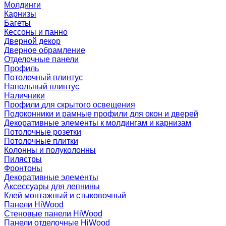
Молдинги
Карнизы
Багеты
Кессоны и панно
Дверной декор
Дверное обрамление
Отделочные панели
Профиль
Потолочный плинтус
Напольный плинтус
Наличники
Профили для скрытого освещения
Подоконники и рамные профили для окон и дверей
Декоративные элементы к молдингам и карнизам
Потолочные розетки
Потолочные плитки
Колонны и полуколонны
Пилястры
Фронтоны
Декоративные элементы
Аксессуары для лепнины
Клей монтажный и стыковочный
Панели HiWood
Стеновые панели HiWood
Панели отделочные HiWood