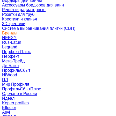
Бордюры для ванны
Аксессуары бордюров для ванн
Решётки радиаторные
Розетки для труб
Крестики и клинья
3D крестики
Система выравнивания плитки (СВП)
Бренды
NEEXY
Rus-Latun
Legrand
Перфект Плюс
Перфект
Мега-Трейд
Де-Багет
ПрофильСбыт
HiWood
ПЛ
Мир Профиля
ПрофильСбытПлюс
Сделано в России
Идеал
Kepler profiles
Effector
Asvi