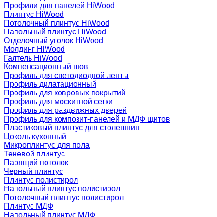
Профили для панелей HiWood
Плинтус HiWood
Потолочный плинтус HiWood
Напольный плинтус HiWood
Отделочный уголок HiWood
Молдинг HiWood
Галтель HiWood
Компенсационный шов
Профиль для светодиодной ленты
Профиль дилатационный
Профиль для ковровых покрытий
Профиль для москитной сетки
Профиль для раздвижных дверей
Профиль для композит-панелей и МДФ щитов
Пластиковый плинтус для столешниц
Цоколь кухонный
Микроплинтус для пола
Теневой плинтус
Парящий потолок
Черный плинтус
Плинтус полистирол
Напольный плинтус полистирол
Потолочный плинтус полистирол
Плинтус МДФ
Напольный плинтус МДФ