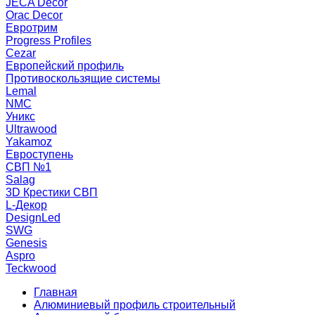
JECA Decor
Orac Decor
Евротрим
Progress Profiles
Cezar
Европейский профиль
Противоскользящие системы
Lemal
NMC
Уникс
Ultrawood
Yakamoz
Евроступень
СВП №1
Salag
3D Крестики СВП
L-Декор
DesignLed
SWG
Genesis
Aspro
Teckwood
Главная
Алюминиевый профиль строительный