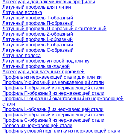
Аксессуары для алюминиевых профилей
Латунный профиль для плитки
Латунная вставка
Латунный профиль Т-образный
Латунный профиль П-образный
Латунный профиль П-образный окантовочный
Латунный профиль Z-образный
Латунный профиль L-образный
Латунный профиль F-образный
Латунный профиль C-образный
Латунная полоса
Латунный профиль угловой под плитку
Латунный профиль закладной
Аксессуары для латунных профилей
Профиль из нержавеющей стали для плитки
Профиль Y-образный из нержавеющей стали
Профиль Т-образный из нержавеющей стали
Профиль П-образный из нержавеющей стали
Профиль П-образный окантовочный из нержавеющей
стали
Профиль L-образный из нержавеющей стали
Профиль F-образный из нержавеющей стали
Профиль C-образный из нержавеющей стали
Полоса из нержавеющей стали
Профиль угловой под плитку из нержавеющей стали