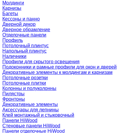
Молдинги
Карнизы
Багеты
Кессоны и панно
Дверной декор
Дверное обрамление
Отделочные панели
Профиль
Потолочный плинтус
Напольный плинтус
Наличники
Профили для скрытого освещения
Подоконники и рамные профили для окон и дверей
Декоративные элементы к молдингам и карнизам
Потолочные розетки
Потолочные плитки
Колонны и полуколонны
Пилястры
Фронтоны
Декоративные элементы
Аксессуары для лепнины
Клей монтажный и стыковочный
Панели HiWood
Стеновые панели HiWood
Панели отделочные HiWood