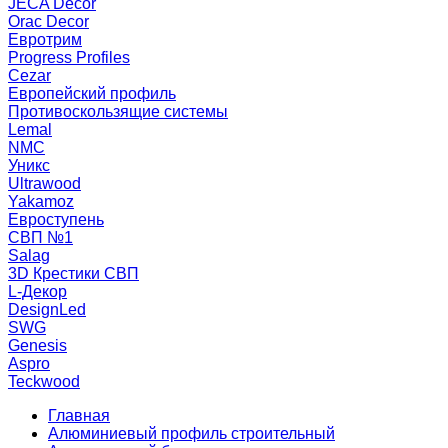
JECA Decor
Orac Decor
Евротрим
Progress Profiles
Cezar
Европейский профиль
Противоскользящие системы
Lemal
NMC
Уникс
Ultrawood
Yakamoz
Евроступень
СВП №1
Salag
3D Крестики СВП
L-Декор
DesignLed
SWG
Genesis
Aspro
Teckwood
Главная
Алюминиевый профиль строительный