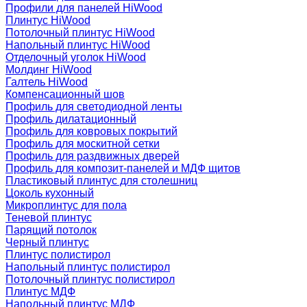
Профили для панелей HiWood
Плинтус HiWood
Потолочный плинтус HiWood
Напольный плинтус HiWood
Отделочный уголок HiWood
Молдинг HiWood
Галтель HiWood
Компенсационный шов
Профиль для светодиодной ленты
Профиль дилатационный
Профиль для ковровых покрытий
Профиль для москитной сетки
Профиль для раздвижных дверей
Профиль для композит-панелей и МДФ щитов
Пластиковый плинтус для столешниц
Цоколь кухонный
Микроплинтус для пола
Теневой плинтус
Парящий потолок
Черный плинтус
Плинтус полистирол
Напольный плинтус полистирол
Потолочный плинтус полистирол
Плинтус МДФ
Напольный плинтус МДФ