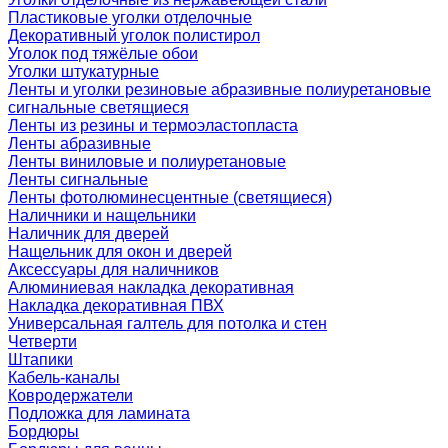
Пластиковые уголки отделочные
Декоративный уголок полистирол
Уголок под тяжёлые обои
Уголки штукатурные
Ленты и уголки резиновые абразивные полиуретановые
сигнальные светящиеся
Ленты из резины и термоэластопласта
Ленты абразивные
Ленты виниловые и полиуретановые
Ленты сигнальные
Ленты фотолюминесцентные (светящиеся)
Наличники и нащельники
Наличник для дверей
Нащельник для окон и дверей
Аксессуары для наличников
Алюминиевая накладка декоративная
Накладка декоративная ПВХ
Универсальная галтель для потолка и стен
Четверти
Штапики
Кабель-каналы
Ковродержатели
Подложка для ламината
Бордюры