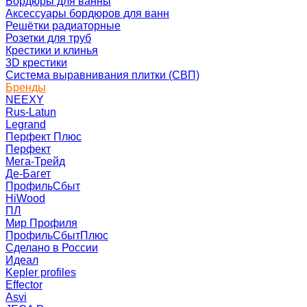
Бордюры для ванны
Аксессуары бордюров для ванн
Решётки радиаторные
Розетки для труб
Крестики и клинья
3D крестики
Система выравнивания плитки (СВП)
Бренды
NEEXY
Rus-Latun
Legrand
Перфект Плюс
Перфект
Мега-Трейд
Де-Багет
ПрофильСбыт
HiWood
ПЛ
Мир Профиля
ПрофильСбытПлюс
Сделано в России
Идеал
Kepler profiles
Effector
Asvi