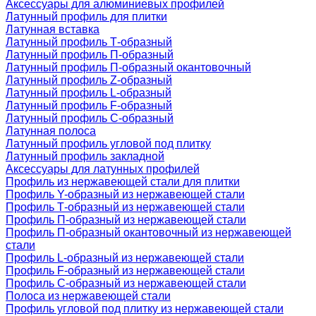
Аксессуары для алюминиевых профилей
Латунный профиль для плитки
Латунная вставка
Латунный профиль Т-образный
Латунный профиль П-образный
Латунный профиль П-образный окантовочный
Латунный профиль Z-образный
Латунный профиль L-образный
Латунный профиль F-образный
Латунный профиль C-образный
Латунная полоса
Латунный профиль угловой под плитку
Латунный профиль закладной
Аксессуары для латунных профилей
Профиль из нержавеющей стали для плитки
Профиль Y-образный из нержавеющей стали
Профиль Т-образный из нержавеющей стали
Профиль П-образный из нержавеющей стали
Профиль П-образный окантовочный из нержавеющей
стали
Профиль L-образный из нержавеющей стали
Профиль F-образный из нержавеющей стали
Профиль C-образный из нержавеющей стали
Полоса из нержавеющей стали
Профиль угловой под плитку из нержавеющей стали