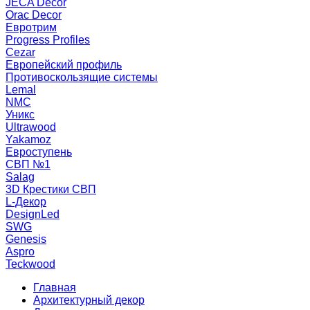
JECA Decor
Orac Decor
Евротрим
Progress Profiles
Cezar
Европейский профиль
Противоскользящие системы
Lemal
NMC
Уникс
Ultrawood
Yakamoz
Евроступень
СВП №1
Salag
3D Крестики СВП
L-Декор
DesignLed
SWG
Genesis
Aspro
Teckwood
Главная
Архитектурный декор