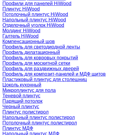
Профили для панелей HiWood
Плинтус HiWood
Потолочный плинтус HiWood
Напольный плинтус HiWood
Отделочный уголок HiWood
Молдинг HiWood
Галтель HiWood
Компенсационный шов
Профиль для светодиодной ленты
Профиль дилатационный
Профиль для ковровых покрытий
Профиль для москитной сетки
Профиль для раздвижных дверей
Профиль для композит-панелей и МДФ щитов
Пластиковый плинтус для столешниц
Цоколь кухонный
Микроплинтус для пола
Теневой плинтус
Парящий потолок
Черный плинтус
Плинтус полистирол
Напольный плинтус полистирол
Потолочный плинтус полистирол
Плинтус МДФ
Напольный плинтус МДФ