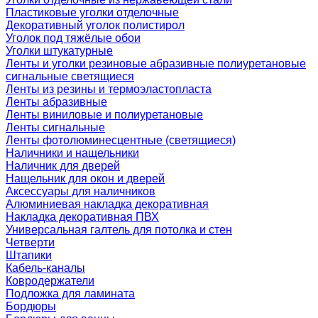
Пластиковые уголки отделочные
Декоративный уголок полистирол
Уголок под тяжёлые обои
Уголки штукатурные
Ленты и уголки резиновые абразивные полиуретановые
сигнальные светящиеся
Ленты из резины и термоэластопласта
Ленты абразивные
Ленты виниловые и полиуретановые
Ленты сигнальные
Ленты фотолюминесцентные (светящиеся)
Наличники и нащельники
Наличник для дверей
Нащельник для окон и дверей
Аксессуары для наличников
Алюминиевая накладка декоративная
Накладка декоративная ПВХ
Универсальная галтель для потолка и стен
Четверти
Штапики
Кабель-каналы
Ковродержатели
Подложка для ламината
Бордюры