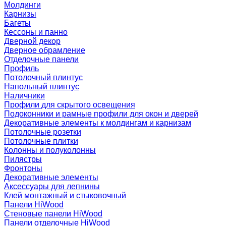
Молдинги
Карнизы
Багеты
Кессоны и панно
Дверной декор
Дверное обрамление
Отделочные панели
Профиль
Потолочный плинтус
Напольный плинтус
Наличники
Профили для скрытого освещения
Подоконники и рамные профили для окон и дверей
Декоративные элементы к молдингам и карнизам
Потолочные розетки
Потолочные плитки
Колонны и полуколонны
Пилястры
Фронтоны
Декоративные элементы
Аксессуары для лепнины
Клей монтажный и стыковочный
Панели HiWood
Стеновые панели HiWood
Панели отделочные HiWood