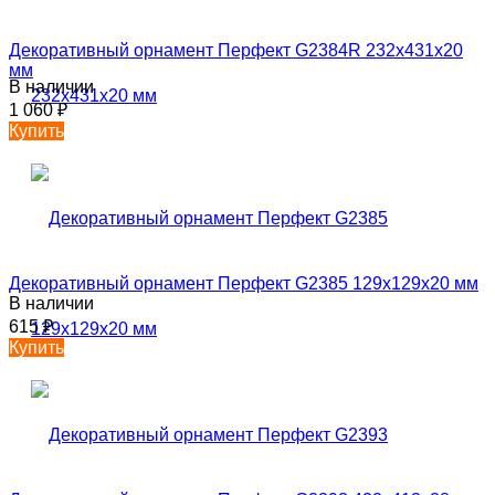
Декоративный орнамент Перфект G2384R 232х431х20
мм
В наличии
1 060
₽
Купить
Декоративный орнамент Перфект G2385 129х129х20 мм
В наличии
615
₽
Купить