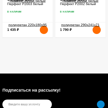
Перфект P2003 белый
Перфект P2002 белый
полиуретан 220х180х95
полиуретан 290х241х71
мм
мм
В НАЛИЧИИ
В НАЛИЧИИ
1 435
₽
1 790
₽
Подписаться на рассылкy!