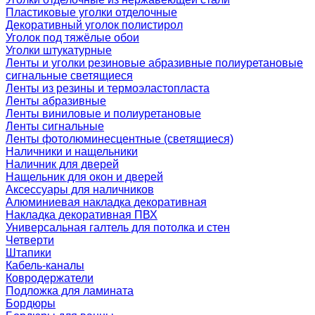
Пластиковые уголки отделочные
Декоративный уголок полистирол
Уголок под тяжёлые обои
Уголки штукатурные
Ленты и уголки резиновые абразивные полиуретановые
сигнальные светящиеся
Ленты из резины и термоэластопласта
Ленты абразивные
Ленты виниловые и полиуретановые
Ленты сигнальные
Ленты фотолюминесцентные (светящиеся)
Наличники и нащельники
Наличник для дверей
Нащельник для окон и дверей
Аксессуары для наличников
Алюминиевая накладка декоративная
Накладка декоративная ПВХ
Универсальная галтель для потолка и стен
Четверти
Штапики
Кабель-каналы
Ковродержатели
Подложка для ламината
Бордюры