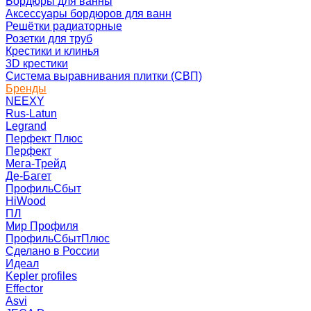
Бордюры для ванны
Аксессуары бордюров для ванн
Решётки радиаторные
Розетки для труб
Крестики и клинья
3D крестики
Система выравнивания плитки (СВП)
Бренды
NEEXY
Rus-Latun
Legrand
Перфект Плюс
Перфект
Мега-Трейд
Де-Багет
ПрофильСбыт
HiWood
ПЛ
Мир Профиля
ПрофильСбытПлюс
Сделано в России
Идеал
Kepler profiles
Effector
Asvi