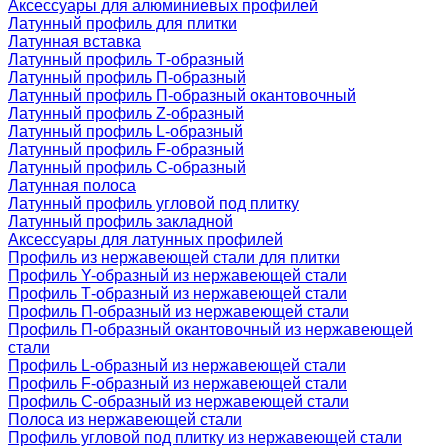
Аксессуары для алюминиевых профилей
Латунный профиль для плитки
Латунная вставка
Латунный профиль Т-образный
Латунный профиль П-образный
Латунный профиль П-образный окантовочный
Латунный профиль Z-образный
Латунный профиль L-образный
Латунный профиль F-образный
Латунный профиль C-образный
Латунная полоса
Латунный профиль угловой под плитку
Латунный профиль закладной
Аксессуары для латунных профилей
Профиль из нержавеющей стали для плитки
Профиль Y-образный из нержавеющей стали
Профиль Т-образный из нержавеющей стали
Профиль П-образный из нержавеющей стали
Профиль П-образный окантовочный из нержавеющей
стали
Профиль L-образный из нержавеющей стали
Профиль F-образный из нержавеющей стали
Профиль C-образный из нержавеющей стали
Полоса из нержавеющей стали
Профиль угловой под плитку из нержавеющей стали