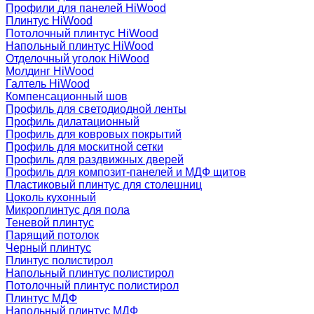
Профили для панелей HiWood
Плинтус HiWood
Потолочный плинтус HiWood
Напольный плинтус HiWood
Отделочный уголок HiWood
Молдинг HiWood
Галтель HiWood
Компенсационный шов
Профиль для светодиодной ленты
Профиль дилатационный
Профиль для ковровых покрытий
Профиль для москитной сетки
Профиль для раздвижных дверей
Профиль для композит-панелей и МДФ щитов
Пластиковый плинтус для столешниц
Цоколь кухонный
Микроплинтус для пола
Теневой плинтус
Парящий потолок
Черный плинтус
Плинтус полистирол
Напольный плинтус полистирол
Потолочный плинтус полистирол
Плинтус МДФ
Напольный плинтус МДФ