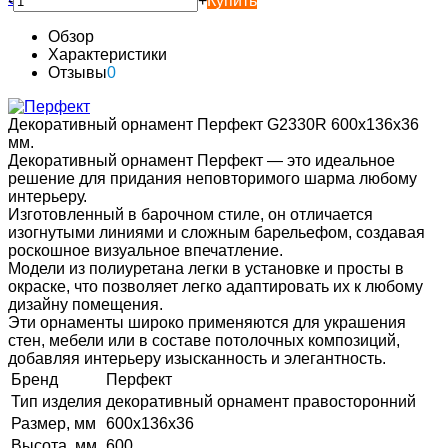
-
+
Купить
Обзор
Характеристики
Отзывы
0
Декоративный орнамент Перфект G2330R 600х136х36
мм.
Декоративный орнамент Перфект — это идеальное
решение для придания неповторимого шарма любому
интерьеру.
Изготовленный в барочном стиле, он отличается
изогнутыми линиями и сложным барельефом, создавая
роскошное визуальное впечатление.
Модели из полиуретана легки в установке и просты в
окраске, что позволяет легко адаптировать их к любому
дизайну помещения.
Эти орнаменты широко применяются для украшения
стен, мебели или в составе потолочных композиций,
добавляя интерьеру изысканность и элегантность.
Бренд
Перфект
Тип изделия
декоративный орнамент правосторонний
Размер, мм
600х136х36
Высота, мм
600