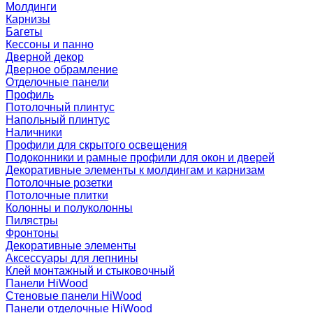
Молдинги
Карнизы
Багеты
Кессоны и панно
Дверной декор
Дверное обрамление
Отделочные панели
Профиль
Потолочный плинтус
Напольный плинтус
Наличники
Профили для скрытого освещения
Подоконники и рамные профили для окон и дверей
Декоративные элементы к молдингам и карнизам
Потолочные розетки
Потолочные плитки
Колонны и полуколонны
Пилястры
Фронтоны
Декоративные элементы
Аксессуары для лепнины
Клей монтажный и стыковочный
Панели HiWood
Стеновые панели HiWood
Панели отделочные HiWood