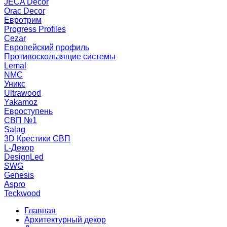
JECA Decor
Orac Decor
Евротрим
Progress Profiles
Cezar
Европейский профиль
Противоскользящие системы
Lemal
NMC
Уникс
Ultrawood
Yakamoz
Евроступень
СВП №1
Salag
3D Крестики СВП
L-Декор
DesignLed
SWG
Genesis
Aspro
Teckwood
Главная
Архитектурный декор