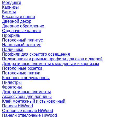
Молдинги
Карнизы
Багеты
Кессоны и панно
Дверной декор
Дверное обрамление
Отделочные панели
Профиль
Потолочный плинтус
Напольный плинтус
Наличники
Профили для скрытого освещения
Подоконники и рамные профили для окон и дверей
Декоративные элементы к молдингам и карнизам
Потолочные розетки
Потолочные плитки
Колонны и полуколонны
Пилястры
Фронтоны
Декоративные элементы
Аксессуары для лепнины
Клей монтажный и стыковочный
Панели HiWood
Стеновые панели HiWood
Панели отделочные HiWood