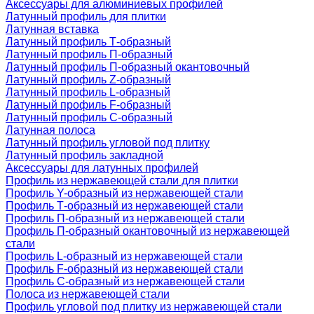
Аксессуары для алюминиевых профилей
Латунный профиль для плитки
Латунная вставка
Латунный профиль Т-образный
Латунный профиль П-образный
Латунный профиль П-образный окантовочный
Латунный профиль Z-образный
Латунный профиль L-образный
Латунный профиль F-образный
Латунный профиль C-образный
Латунная полоса
Латунный профиль угловой под плитку
Латунный профиль закладной
Аксессуары для латунных профилей
Профиль из нержавеющей стали для плитки
Профиль Y-образный из нержавеющей стали
Профиль Т-образный из нержавеющей стали
Профиль П-образный из нержавеющей стали
Профиль П-образный окантовочный из нержавеющей
стали
Профиль L-образный из нержавеющей стали
Профиль F-образный из нержавеющей стали
Профиль C-образный из нержавеющей стали
Полоса из нержавеющей стали
Профиль угловой под плитку из нержавеющей стали