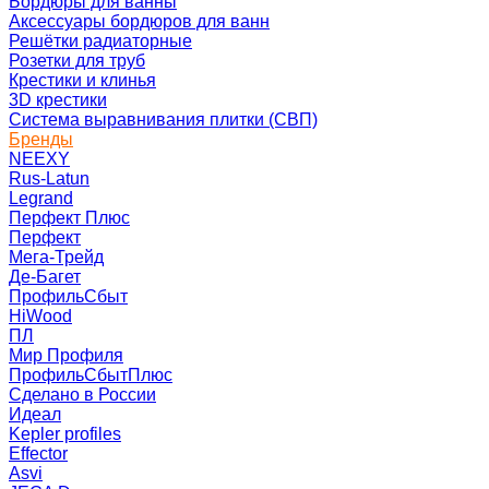
Бордюры для ванны
Аксессуары бордюров для ванн
Решётки радиаторные
Розетки для труб
Крестики и клинья
3D крестики
Система выравнивания плитки (СВП)
Бренды
NEEXY
Rus-Latun
Legrand
Перфект Плюс
Перфект
Мега-Трейд
Де-Багет
ПрофильСбыт
HiWood
ПЛ
Мир Профиля
ПрофильСбытПлюс
Сделано в России
Идеал
Kepler profiles
Effector
Asvi