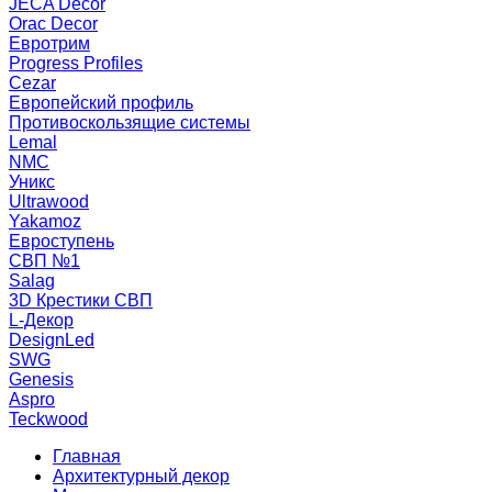
JECA Decor
Orac Decor
Евротрим
Progress Profiles
Cezar
Европейский профиль
Противоскользящие системы
Lemal
NMC
Уникс
Ultrawood
Yakamoz
Евроступень
СВП №1
Salag
3D Крестики СВП
L-Декор
DesignLed
SWG
Genesis
Aspro
Teckwood
Главная
Архитектурный декор