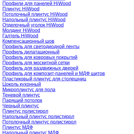
Профили для панелей HiWood
Плинтус HiWood
Потолочный плинтус HiWood
Напольный плинтус HiWood
Отделочный уголок HiWood
Молдинг HiWood
Галтель HiWood
Компенсационный шов
Профиль для светодиодной ленты
Профиль дилатационный
Профиль для ковровых покрытий
Профиль для москитной сетки
Профиль для раздвижных дверей
Профиль для композит-панелей и МДФ щитов
Пластиковый плинтус для столешниц
Цоколь кухонный
Микроплинтус для пола
Теневой плинтус
Парящий потолок
Черный плинтус
Плинтус полистирол
Напольный плинтус полистирол
Потолочный плинтус полистирол
Плинтус МДФ
Напольный плинтус МДФ