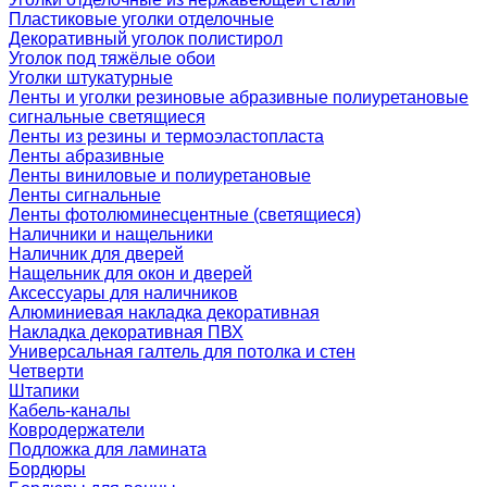
Пластиковые уголки отделочные
Декоративный уголок полистирол
Уголок под тяжёлые обои
Уголки штукатурные
Ленты и уголки резиновые абразивные полиуретановые
сигнальные светящиеся
Ленты из резины и термоэластопласта
Ленты абразивные
Ленты виниловые и полиуретановые
Ленты сигнальные
Ленты фотолюминесцентные (светящиеся)
Наличники и нащельники
Наличник для дверей
Нащельник для окон и дверей
Аксессуары для наличников
Алюминиевая накладка декоративная
Накладка декоративная ПВХ
Универсальная галтель для потолка и стен
Четверти
Штапики
Кабель-каналы
Ковродержатели
Подложка для ламината
Бордюры