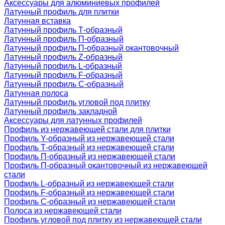
Аксессуары для алюминиевых профилей
Латунный профиль для плитки
Латунная вставка
Латунный профиль Т-образный
Латунный профиль П-образный
Латунный профиль П-образный окантовочный
Латунный профиль Z-образный
Латунный профиль L-образный
Латунный профиль F-образный
Латунный профиль C-образный
Латунная полоса
Латунный профиль угловой под плитку
Латунный профиль закладной
Аксессуары для латунных профилей
Профиль из нержавеющей стали для плитки
Профиль Y-образный из нержавеющей стали
Профиль Т-образный из нержавеющей стали
Профиль П-образный из нержавеющей стали
Профиль П-образный окантовочный из нержавеющей
стали
Профиль L-образный из нержавеющей стали
Профиль F-образный из нержавеющей стали
Профиль C-образный из нержавеющей стали
Полоса из нержавеющей стали
Профиль угловой под плитку из нержавеющей стали