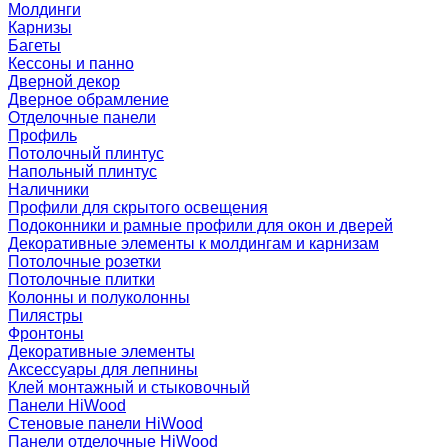
Молдинги
Карнизы
Багеты
Кессоны и панно
Дверной декор
Дверное обрамление
Отделочные панели
Профиль
Потолочный плинтус
Напольный плинтус
Наличники
Профили для скрытого освещения
Подоконники и рамные профили для окон и дверей
Декоративные элементы к молдингам и карнизам
Потолочные розетки
Потолочные плитки
Колонны и полуколонны
Пилястры
Фронтоны
Декоративные элементы
Аксессуары для лепнины
Клей монтажный и стыковочный
Панели HiWood
Стеновые панели HiWood
Панели отделочные HiWood