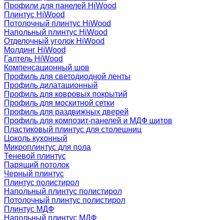
Профили для панелей HiWood
Плинтус HiWood
Потолочный плинтус HiWood
Напольный плинтус HiWood
Отделочный уголок HiWood
Молдинг HiWood
Галтель HiWood
Компенсационный шов
Профиль для светодиодной ленты
Профиль дилатационный
Профиль для ковровых покрытий
Профиль для москитной сетки
Профиль для раздвижных дверей
Профиль для композит-панелей и МДФ щитов
Пластиковый плинтус для столешниц
Цоколь кухонный
Микроплинтус для пола
Теневой плинтус
Парящий потолок
Черный плинтус
Плинтус полистирол
Напольный плинтус полистирол
Потолочный плинтус полистирол
Плинтус МДФ
Напольный плинтус МДФ