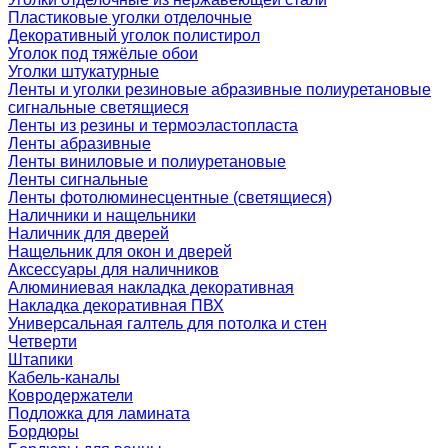
Пластиковые уголки отделочные
Декоративный уголок полистирол
Уголок под тяжёлые обои
Уголки штукатурные
Ленты и уголки резиновые абразивные полиуретановые
сигнальные светящиеся
Ленты из резины и термоэластопласта
Ленты абразивные
Ленты виниловые и полиуретановые
Ленты сигнальные
Ленты фотолюминесцентные (светящиеся)
Наличники и нащельники
Наличник для дверей
Нащельник для окон и дверей
Аксессуары для наличников
Алюминиевая накладка декоративная
Накладка декоративная ПВХ
Универсальная галтель для потолка и стен
Четверти
Штапики
Кабель-каналы
Ковродержатели
Подложка для ламината
Бордюры