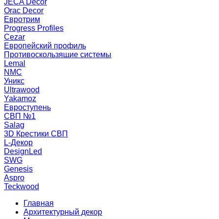
JECA Decor
Orac Decor
Евротрим
Progress Profiles
Cezar
Европейский профиль
Противоскользящие системы
Lemal
NMC
Уникс
Ultrawood
Yakamoz
Евроступень
СВП №1
Salag
3D Крестики СВП
L-Декор
DesignLed
SWG
Genesis
Aspro
Teckwood
Главная
Архитектурный декор