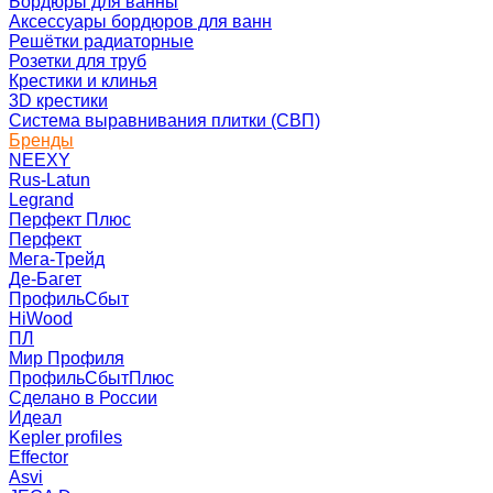
Бордюры для ванны
Аксессуары бордюров для ванн
Решётки радиаторные
Розетки для труб
Крестики и клинья
3D крестики
Система выравнивания плитки (СВП)
Бренды
NEEXY
Rus-Latun
Legrand
Перфект Плюс
Перфект
Мега-Трейд
Де-Багет
ПрофильСбыт
HiWood
ПЛ
Мир Профиля
ПрофильСбытПлюс
Сделано в России
Идеал
Kepler profiles
Effector
Asvi