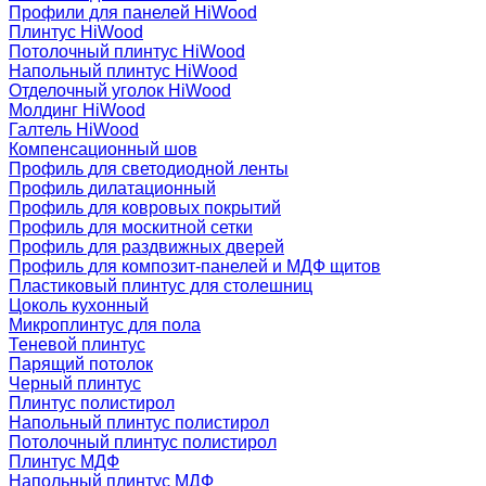
Профили для панелей HiWood
Плинтус HiWood
Потолочный плинтус HiWood
Напольный плинтус HiWood
Отделочный уголок HiWood
Молдинг HiWood
Галтель HiWood
Компенсационный шов
Профиль для светодиодной ленты
Профиль дилатационный
Профиль для ковровых покрытий
Профиль для москитной сетки
Профиль для раздвижных дверей
Профиль для композит-панелей и МДФ щитов
Пластиковый плинтус для столешниц
Цоколь кухонный
Микроплинтус для пола
Теневой плинтус
Парящий потолок
Черный плинтус
Плинтус полистирол
Напольный плинтус полистирол
Потолочный плинтус полистирол
Плинтус МДФ
Напольный плинтус МДФ