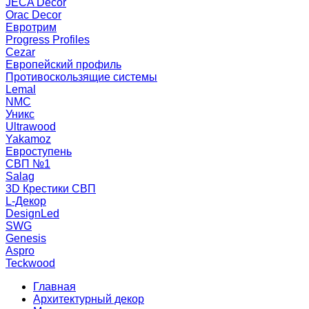
JECA Decor
Orac Decor
Евротрим
Progress Profiles
Cezar
Европейский профиль
Противоскользящие системы
Lemal
NMC
Уникс
Ultrawood
Yakamoz
Евроступень
СВП №1
Salag
3D Крестики СВП
L-Декор
DesignLed
SWG
Genesis
Aspro
Teckwood
Главная
Архитектурный декор