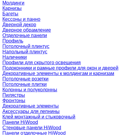
Молдинги
Карнизы
Багеты
Кессоны и панно
Дверной декор
Дверное обрамление
Отделочные панели
Профиль
Потолочный плинтус
Напольный плинтус
Наличники
Профили для скрытого освещения
Подоконники и рамные профили для окон и дверей
Декоративные элементы к молдингам и карнизам
Потолочные розетки
Потолочные плитки
Колонны и полуколонны
Пилястры
Фронтоны
Декоративные элементы
Аксессуары для лепнины
Клей монтажный и стыковочный
Панели HiWood
Стеновые панели HiWood
Панели отделочные HiWood