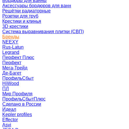
Бордюры для ванны
Аксессуары бордюров для ванн
Решётки радиаторные
Розетки для труб
Крестики и клинья
3D крестики
Система выравнивания плитки (СВП)
Бренды
NEEXY
Rus-Latun
Legrand
Перфект Плюс
Перфект
Мега-Трейд
Де-Багет
ПрофильСбыт
HiWood
ПЛ
Мир Профиля
ПрофильСбытПлюс
Сделано в России
Идеал
Kepler profiles
Effector
Asvi