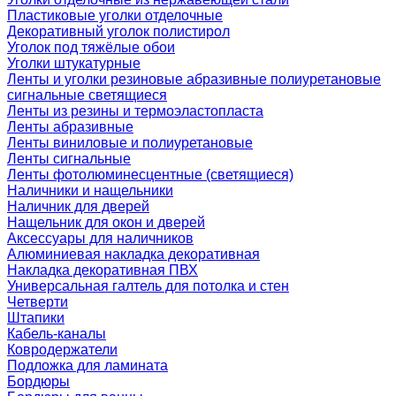
Пластиковые уголки отделочные
Декоративный уголок полистирол
Уголок под тяжёлые обои
Уголки штукатурные
Ленты и уголки резиновые абразивные полиуретановые
сигнальные светящиеся
Ленты из резины и термоэластопласта
Ленты абразивные
Ленты виниловые и полиуретановые
Ленты сигнальные
Ленты фотолюминесцентные (светящиеся)
Наличники и нащельники
Наличник для дверей
Нащельник для окон и дверей
Аксессуары для наличников
Алюминиевая накладка декоративная
Накладка декоративная ПВХ
Универсальная галтель для потолка и стен
Четверти
Штапики
Кабель-каналы
Ковродержатели
Подложка для ламината
Бордюры