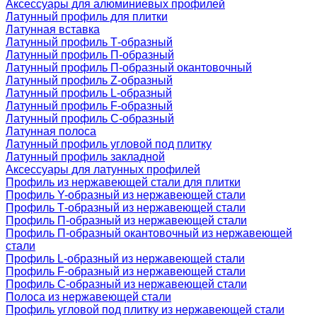
Аксессуары для алюминиевых профилей
Латунный профиль для плитки
Латунная вставка
Латунный профиль Т-образный
Латунный профиль П-образный
Латунный профиль П-образный окантовочный
Латунный профиль Z-образный
Латунный профиль L-образный
Латунный профиль F-образный
Латунный профиль C-образный
Латунная полоса
Латунный профиль угловой под плитку
Латунный профиль закладной
Аксессуары для латунных профилей
Профиль из нержавеющей стали для плитки
Профиль Y-образный из нержавеющей стали
Профиль Т-образный из нержавеющей стали
Профиль П-образный из нержавеющей стали
Профиль П-образный окантовочный из нержавеющей
стали
Профиль L-образный из нержавеющей стали
Профиль F-образный из нержавеющей стали
Профиль C-образный из нержавеющей стали
Полоса из нержавеющей стали
Профиль угловой под плитку из нержавеющей стали