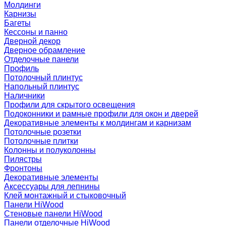
Молдинги
Карнизы
Багеты
Кессоны и панно
Дверной декор
Дверное обрамление
Отделочные панели
Профиль
Потолочный плинтус
Напольный плинтус
Наличники
Профили для скрытого освещения
Подоконники и рамные профили для окон и дверей
Декоративные элементы к молдингам и карнизам
Потолочные розетки
Потолочные плитки
Колонны и полуколонны
Пилястры
Фронтоны
Декоративные элементы
Аксессуары для лепнины
Клей монтажный и стыковочный
Панели HiWood
Стеновые панели HiWood
Панели отделочные HiWood