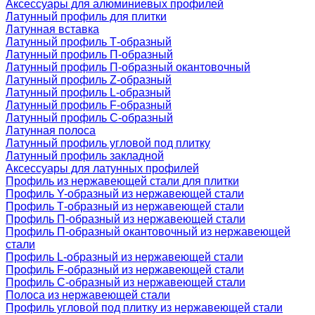
Аксессуары для алюминиевых профилей
Латунный профиль для плитки
Латунная вставка
Латунный профиль Т-образный
Латунный профиль П-образный
Латунный профиль П-образный окантовочный
Латунный профиль Z-образный
Латунный профиль L-образный
Латунный профиль F-образный
Латунный профиль C-образный
Латунная полоса
Латунный профиль угловой под плитку
Латунный профиль закладной
Аксессуары для латунных профилей
Профиль из нержавеющей стали для плитки
Профиль Y-образный из нержавеющей стали
Профиль Т-образный из нержавеющей стали
Профиль П-образный из нержавеющей стали
Профиль П-образный окантовочный из нержавеющей
стали
Профиль L-образный из нержавеющей стали
Профиль F-образный из нержавеющей стали
Профиль C-образный из нержавеющей стали
Полоса из нержавеющей стали
Профиль угловой под плитку из нержавеющей стали