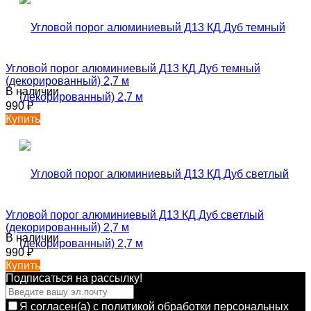
Угловой порог алюминиевый Д13 КД Дуб темный
(декорированный) 2,7 м
В наличии
990
₽
Купить
Угловой порог алюминиевый Д13 КД Дуб светлый
(декорированный) 2,7 м
В наличии
990
₽
Купить
Подписаться на рассылкy!
Я согласен(a)
с политикой обработки персональных