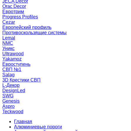
JECA Decor
Orac Decor
Евротрим
Progress Profiles
Cezar
Европейский профиль
Противоскользящие системы
Lemal
NMC
Уникс
Ultrawood
Yakamoz
Евроступень
СВП №1
Salag
3D Крестики СВП
L-Декор
DesignLed
SWG
Genesis
Aspro
Teckwood
Главная
Алюминиевые пороги