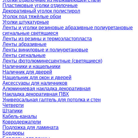
Пластиковые уголки отделочные
Декоративный уголок полистирол
Уголок под тяжёлые обои
Уголки штукатурные
Ленты и уголки резиновые абразивные полиуретановые
сигнальные светящиеся
Ленты из резины и термоэластопласта
Ленты абразивные
Ленты виниловые и полиуретановые
Ленты сигнальные
Ленты фотолюминесцентные (светящиеся)
Наличники и нащельники
Наличник для дверей
Нащельник для окон и дверей
Аксессуары для наличников
Алюминиевая накладка декоративная
Накладка декоративная ПВХ
Универсальная галтель для потолка и стен
Четверти
Штапики
Кабель-каналы
Ковродержатели
Подложка для ламината
Бордюры