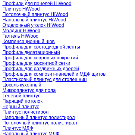
Профили для панелей HiWood
Плинтус HiWood
Потолочный плинтус HiWood
Напольный плинтус HiWood
Отделочный уголок HiWood
Молдинг HiWood
Галтель HiWood
Компенсационный шов
Профиль для светодиодной ленты
Профиль дилатационный
Профиль для ковровых покрытий
Профиль для москитной сетки
Профиль для раздвижных дверей
Профиль для композит-панелей и МДФ щитов
Пластиковый плинтус для столешниц
Цоколь кухонный
Микроплинтус для пола
Теневой плинтус
Парящий потолок
Черный плинтус
Плинтус полистирол
Напольный плинтус полистирол
Потолочный плинтус полистирол
Плинтус МДФ
Напольный плинтус МДФ