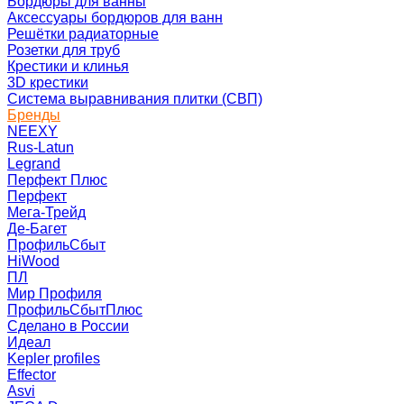
Бордюры для ванны
Аксессуары бордюров для ванн
Решётки радиаторные
Розетки для труб
Крестики и клинья
3D крестики
Система выравнивания плитки (СВП)
Бренды
NEEXY
Rus-Latun
Legrand
Перфект Плюс
Перфект
Мега-Трейд
Де-Багет
ПрофильСбыт
HiWood
ПЛ
Мир Профиля
ПрофильСбытПлюс
Сделано в России
Идеал
Kepler profiles
Effector
Asvi