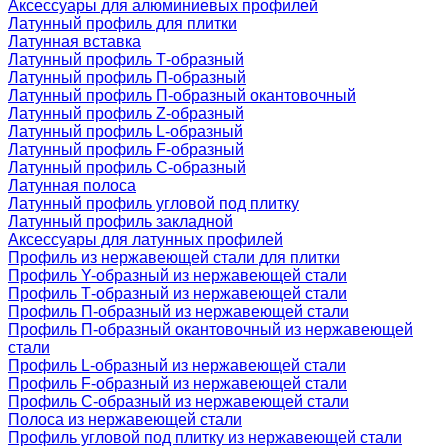
Аксессуары для алюминиевых профилей
Латунный профиль для плитки
Латунная вставка
Латунный профиль Т-образный
Латунный профиль П-образный
Латунный профиль П-образный окантовочный
Латунный профиль Z-образный
Латунный профиль L-образный
Латунный профиль F-образный
Латунный профиль C-образный
Латунная полоса
Латунный профиль угловой под плитку
Латунный профиль закладной
Аксессуары для латунных профилей
Профиль из нержавеющей стали для плитки
Профиль Y-образный из нержавеющей стали
Профиль Т-образный из нержавеющей стали
Профиль П-образный из нержавеющей стали
Профиль П-образный окантовочный из нержавеющей
стали
Профиль L-образный из нержавеющей стали
Профиль F-образный из нержавеющей стали
Профиль C-образный из нержавеющей стали
Полоса из нержавеющей стали
Профиль угловой под плитку из нержавеющей стали