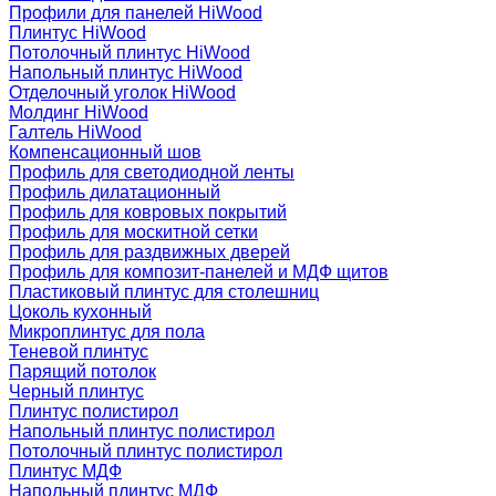
Профили для панелей HiWood
Плинтус HiWood
Потолочный плинтус HiWood
Напольный плинтус HiWood
Отделочный уголок HiWood
Молдинг HiWood
Галтель HiWood
Компенсационный шов
Профиль для светодиодной ленты
Профиль дилатационный
Профиль для ковровых покрытий
Профиль для москитной сетки
Профиль для раздвижных дверей
Профиль для композит-панелей и МДФ щитов
Пластиковый плинтус для столешниц
Цоколь кухонный
Микроплинтус для пола
Теневой плинтус
Парящий потолок
Черный плинтус
Плинтус полистирол
Напольный плинтус полистирол
Потолочный плинтус полистирол
Плинтус МДФ
Напольный плинтус МДФ