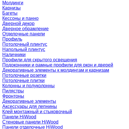
Молдинги
Карнизы
Багеты
Кессоны и панно
Дверной декор
Дверное обрамление
Отделочные панели
Профиль
Потолочный плинтус
Напольный плинтус
Наличники
Профили для скрытого освещения
Подоконники и рамные профили для окон и дверей
Декоративные элементы к молдингам и карнизам
Потолочные розетки
Потолочные плитки
Колонны и полуколонны
Пилястры
Фронтоны
Декоративные элементы
Аксессуары для лепнины
Клей монтажный и стыковочный
Панели HiWood
Стеновые панели HiWood
Панели отделочные HiWood