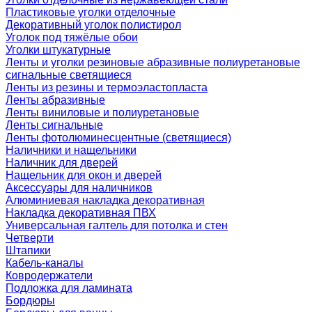
Пластиковые уголки отделочные
Декоративный уголок полистирол
Уголок под тяжёлые обои
Уголки штукатурные
Ленты и уголки резиновые абразивные полиуретановые
сигнальные светящиеся
Ленты из резины и термоэластопласта
Ленты абразивные
Ленты виниловые и полиуретановые
Ленты сигнальные
Ленты фотолюминесцентные (светящиеся)
Наличники и нащельники
Наличник для дверей
Нащельник для окон и дверей
Аксессуары для наличников
Алюминиевая накладка декоративная
Накладка декоративная ПВХ
Универсальная галтель для потолка и стен
Четверти
Штапики
Кабель-каналы
Ковродержатели
Подложка для ламината
Бордюры