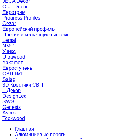
JECA Decor
Orac Decor
Евротрим
Progress Profiles
Cezar
Европейский профиль
Противоскользящие системы
Lemal
NMC
Уникс
Ultrawood
Yakamoz
Евроступень
СВП №1
Salag
3D Крестики СВП
L-Декор
DesignLed
SWG
Genesis
Aspro
Teckwood
Главная
Алюминиевые пороги