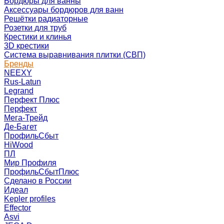
Бордюры для ванны
Аксессуары бордюров для ванн
Решётки радиаторные
Розетки для труб
Крестики и клинья
3D крестики
Система выравнивания плитки (СВП)
Бренды
NEEXY
Rus-Latun
Legrand
Перфект Плюс
Перфект
Мега-Трейд
Де-Багет
ПрофильСбыт
HiWood
ПЛ
Мир Профиля
ПрофильСбытПлюс
Сделано в России
Идеал
Kepler profiles
Effector
Asvi