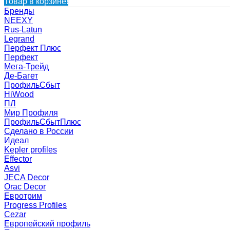
Товар в корзине!
Бренды
NEEXY
Rus-Latun
Legrand
Перфект Плюс
Перфект
Мега-Трейд
Де-Багет
ПрофильСбыт
HiWood
ПЛ
Мир Профиля
ПрофильСбытПлюс
Сделано в России
Идеал
Kepler profiles
Effector
Asvi
JECA Decor
Orac Decor
Евротрим
Progress Profiles
Cezar
Европейский профиль