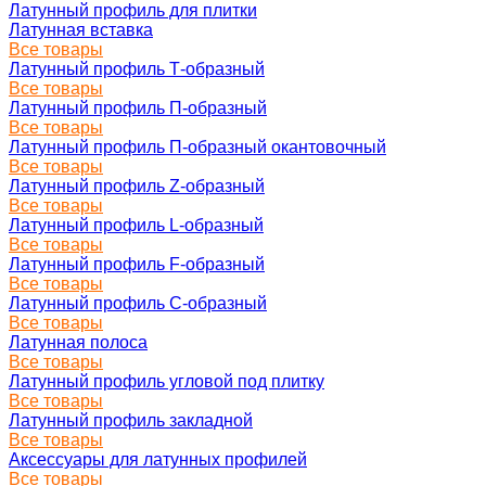
Латунный профиль для плитки
Латунная вставка
Все товары
Латунный профиль Т-образный
Все товары
Латунный профиль П-образный
Все товары
Латунный профиль П-образный окантовочный
Все товары
Латунный профиль Z-образный
Все товары
Латунный профиль L-образный
Все товары
Латунный профиль F-образный
Все товары
Латунный профиль C-образный
Все товары
Латунная полоса
Все товары
Латунный профиль угловой под плитку
Все товары
Латунный профиль закладной
Все товары
Аксессуары для латунных профилей
Все товары