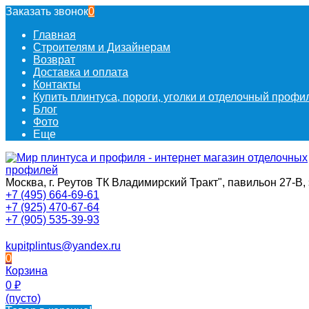
Заказать звонок
0
Главная
Строителям и Дизайнерам
Возврат
Доставка и оплата
Контакты
Купить плинтуса, пороги, уголки и отделочный проф
Блог
Фото
Еще
Москва, г. Реутов ТК Владимирский Тракт", павильон 27-В, 
+7 (495) 664-69-61
+7 (925) 470-67-64
+7 (905) 535-39-93
kupitplintus@yandex.ru
0
Корзина
0
₽
(пусто)