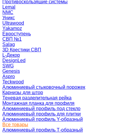
Противоскользящие системы
Lemal
NMC
Уникс
Ultrawood
Yakamoz
Евроступень
СВП №1
Salag
3D Крестики СВП
L-Декор
DesignLed
SWG
Genesis
Aspro
Teckwood
Алюминиевый стыковочный порожек
Карнизы для штор
Теневая разделительная рейка
Монтажная планка для профиля
Алюминиевый профиль под стекло
Алюминиевый профиль для плитки
Алюминиевый профиль Y-образный
Все товары
Алюминиевый профиль Т-образный