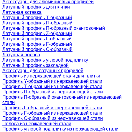
Аксессуары для алюминиевых профилей
Латунный профиль для плитки
Латунная вставка
Латунный профиль Т-образный
Латунный профиль П-образный
Латунный профиль П-образный окантовочный
Латунный профиль Z-образный
Латунный профиль L-образный
Латунный профиль F-образный
Латунный профиль C-образный
Латунная полоса
Латунный профиль угловой под плитку
Латунный профиль закладной
Аксессуары для латунных профилей
Профиль из нержавеющей стали для плитки
Профиль Y-образный из нержавеющей стали
Профиль Т-образный из нержавеющей стали
Профиль П-образный из нержавеющей стали
Профиль П-образный окантовочный из нержавеющей
стали
Профиль L-образный из нержавеющей стали
Профиль F-образный из нержавеющей стали
Профиль C-образный из нержавеющей стали
Полоса из нержавеющей стали
Профиль угловой под плитку из нержавеющей стали