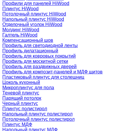
Профили для панелей HiWood
Плинтус HiWood
Потолочный плинтус HiWood
Напольный плинтус HiWood
Отделочный уголок HiWood
Молдинг HiWood
Галтель HiWood
Компенсационный шов
Профиль для светодиодной ленты
Профиль дилатационный
Профиль для ковровых покрытий
Профиль для москитной сетки
Профиль для раздвижных дверей
Профиль для композит-панелей и МДФ щитов
Пластиковый плинтус для столешниц
Цоколь кухонный
Микроплинтус для пола
Теневой плинтус
Парящий потолок
Черный плинтус
Плинтус полистирол
Напольный плинтус полистирол
Потолочный плинтус полистирол
Плинтус МДФ
Напольный плинтус МДФ