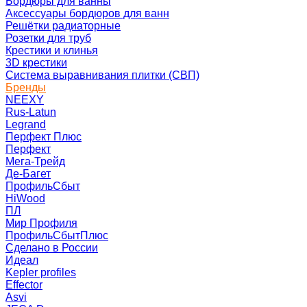
Бордюры для ванны
Аксессуары бордюров для ванн
Решётки радиаторные
Розетки для труб
Крестики и клинья
3D крестики
Система выравнивания плитки (СВП)
Бренды
NEEXY
Rus-Latun
Legrand
Перфект Плюс
Перфект
Мега-Трейд
Де-Багет
ПрофильСбыт
HiWood
ПЛ
Мир Профиля
ПрофильСбытПлюс
Сделано в России
Идеал
Kepler profiles
Effector
Asvi