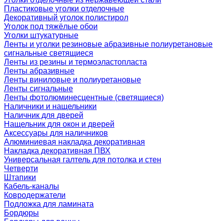
Пластиковые уголки отделочные
Декоративный уголок полистирол
Уголок под тяжёлые обои
Уголки штукатурные
Ленты и уголки резиновые абразивные полиуретановые
сигнальные светящиеся
Ленты из резины и термоэластопласта
Ленты абразивные
Ленты виниловые и полиуретановые
Ленты сигнальные
Ленты фотолюминесцентные (светящиеся)
Наличники и нащельники
Наличник для дверей
Нащельник для окон и дверей
Аксессуары для наличников
Алюминиевая накладка декоративная
Накладка декоративная ПВХ
Универсальная галтель для потолка и стен
Четверти
Штапики
Кабель-каналы
Ковродержатели
Подложка для ламината
Бордюры