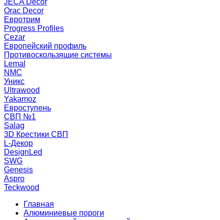
JECA Decor
Orac Decor
Евротрим
Progress Profiles
Cezar
Европейский профиль
Противоскользящие системы
Lemal
NMC
Уникс
Ultrawood
Yakamoz
Евроступень
СВП №1
Salag
3D Крестики СВП
L-Декор
DesignLed
SWG
Genesis
Aspro
Teckwood
Главная
Алюминиевые пороги