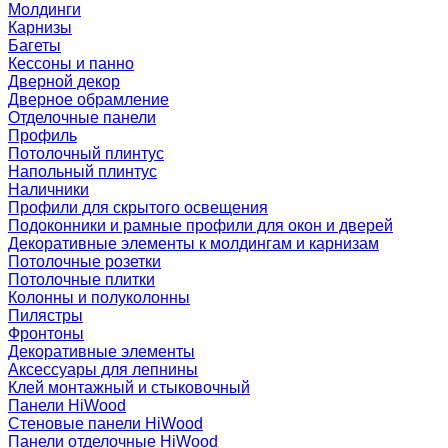
Молдинги
Карнизы
Багеты
Кессоны и панно
Дверной декор
Дверное обрамление
Отделочные панели
Профиль
Потолочный плинтус
Напольный плинтус
Наличники
Профили для скрытого освещения
Подоконники и рамные профили для окон и дверей
Декоративные элементы к молдингам и карнизам
Потолочные розетки
Потолочные плитки
Колонны и полуколонны
Пилястры
Фронтоны
Декоративные элементы
Аксессуары для лепнины
Клей монтажный и стыковочный
Панели HiWood
Стеновые панели HiWood
Панели отделочные HiWood