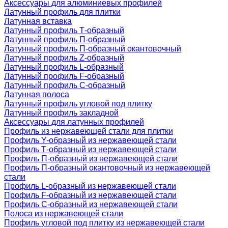
Аксессуары для алюминиевых профилей
Латунный профиль для плитки
Латунная вставка
Латунный профиль Т-образный
Латунный профиль П-образный
Латунный профиль П-образный окантовочный
Латунный профиль Z-образный
Латунный профиль L-образный
Латунный профиль F-образный
Латунный профиль C-образный
Латунная полоса
Латунный профиль угловой под плитку
Латунный профиль закладной
Аксессуары для латунных профилей
Профиль из нержавеющей стали для плитки
Профиль Y-образный из нержавеющей стали
Профиль Т-образный из нержавеющей стали
Профиль П-образный из нержавеющей стали
Профиль П-образный окантовочный из нержавеющей
стали
Профиль L-образный из нержавеющей стали
Профиль F-образный из нержавеющей стали
Профиль C-образный из нержавеющей стали
Полоса из нержавеющей стали
Профиль угловой под плитку из нержавеющей стали