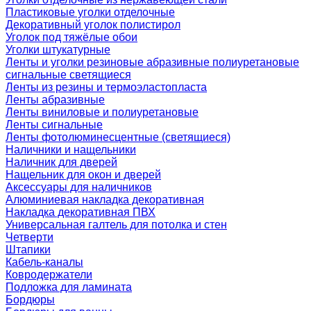
Пластиковые уголки отделочные
Декоративный уголок полистирол
Уголок под тяжёлые обои
Уголки штукатурные
Ленты и уголки резиновые абразивные полиуретановые
сигнальные светящиеся
Ленты из резины и термоэластопласта
Ленты абразивные
Ленты виниловые и полиуретановые
Ленты сигнальные
Ленты фотолюминесцентные (светящиеся)
Наличники и нащельники
Наличник для дверей
Нащельник для окон и дверей
Аксессуары для наличников
Алюминиевая накладка декоративная
Накладка декоративная ПВХ
Универсальная галтель для потолка и стен
Четверти
Штапики
Кабель-каналы
Ковродержатели
Подложка для ламината
Бордюры