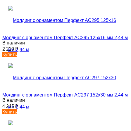
Молдинг с орнаментом Перфект AC295 125х16 мм 2,44 м
В наличии
2 210
₽
Купить
Молдинг с орнаментом Перфект AC297 152х30 мм 2,44 м
В наличии
4 245
₽
Купить