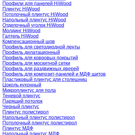
Профили для панелей HiWood
Плинтус HiWood
Потолочный плинтус HiWood
Напольный плинтус HiWood
Отделочный уголок HiWood
Молдинг HiWood
Галтель HiWood
Компенсационный шов
Профиль для светодиодной ленты
Профиль дилатационный
Профиль для ковровых покрытий
Профиль для москитной сетки
Профиль для раздвижных дверей
Профиль для композит-панелей и МДФ щитов
Пластиковый плинтус для столешниц
Цоколь кухонный
Микроплинтус для пола
Теневой плинтус
Парящий потолок
Черный плинтус
Плинтус полистирол
Напольный плинтус полистирол
Потолочный плинтус полистирол
Плинтус МДФ
Напольный плинтус МДФ