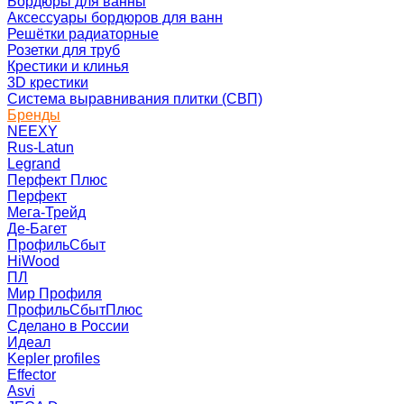
Бордюры для ванны
Аксессуары бордюров для ванн
Решётки радиаторные
Розетки для труб
Крестики и клинья
3D крестики
Система выравнивания плитки (СВП)
Бренды
NEEXY
Rus-Latun
Legrand
Перфект Плюс
Перфект
Мега-Трейд
Де-Багет
ПрофильСбыт
HiWood
ПЛ
Мир Профиля
ПрофильСбытПлюс
Сделано в России
Идеал
Kepler profiles
Effector
Asvi