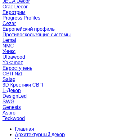
JECA Decor
Orac Decor
Евротрим
Progress Profiles
Cezar
Европейский профиль
Противоскользящие системы
Lemal
NMC
Уникс
Ultrawood
Yakamoz
Евроступень
СВП №1
Salag
3D Крестики СВП
L-Декор
DesignLed
SWG
Genesis
Aspro
Teckwood
Главная
Архитектурный декор