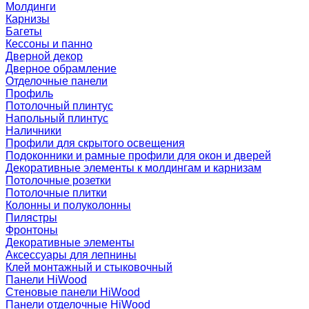
Молдинги
Карнизы
Багеты
Кессоны и панно
Дверной декор
Дверное обрамление
Отделочные панели
Профиль
Потолочный плинтус
Напольный плинтус
Наличники
Профили для скрытого освещения
Подоконники и рамные профили для окон и дверей
Декоративные элементы к молдингам и карнизам
Потолочные розетки
Потолочные плитки
Колонны и полуколонны
Пилястры
Фронтоны
Декоративные элементы
Аксессуары для лепнины
Клей монтажный и стыковочный
Панели HiWood
Стеновые панели HiWood
Панели отделочные HiWood