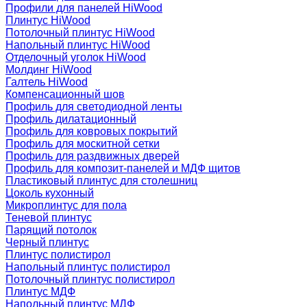
Профили для панелей HiWood
Плинтус HiWood
Потолочный плинтус HiWood
Напольный плинтус HiWood
Отделочный уголок HiWood
Молдинг HiWood
Галтель HiWood
Компенсационный шов
Профиль для светодиодной ленты
Профиль дилатационный
Профиль для ковровых покрытий
Профиль для москитной сетки
Профиль для раздвижных дверей
Профиль для композит-панелей и МДФ щитов
Пластиковый плинтус для столешниц
Цоколь кухонный
Микроплинтус для пола
Теневой плинтус
Парящий потолок
Черный плинтус
Плинтус полистирол
Напольный плинтус полистирол
Потолочный плинтус полистирол
Плинтус МДФ
Напольный плинтус МДФ