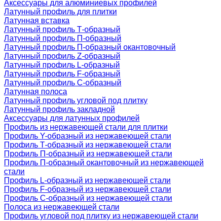
Аксессуары для алюминиевых профилей
Латунный профиль для плитки
Латунная вставка
Латунный профиль Т-образный
Латунный профиль П-образный
Латунный профиль П-образный окантовочный
Латунный профиль Z-образный
Латунный профиль L-образный
Латунный профиль F-образный
Латунный профиль C-образный
Латунная полоса
Латунный профиль угловой под плитку
Латунный профиль закладной
Аксессуары для латунных профилей
Профиль из нержавеющей стали для плитки
Профиль Y-образный из нержавеющей стали
Профиль Т-образный из нержавеющей стали
Профиль П-образный из нержавеющей стали
Профиль П-образный окантовочный из нержавеющей
стали
Профиль L-образный из нержавеющей стали
Профиль F-образный из нержавеющей стали
Профиль C-образный из нержавеющей стали
Полоса из нержавеющей стали
Профиль угловой под плитку из нержавеющей стали