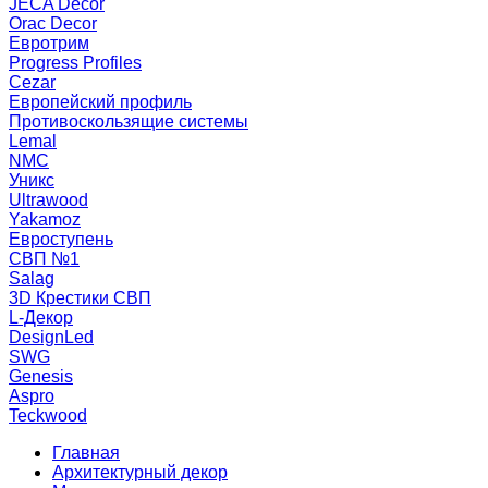
JECA Decor
Orac Decor
Евротрим
Progress Profiles
Cezar
Европейский профиль
Противоскользящие системы
Lemal
NMC
Уникс
Ultrawood
Yakamoz
Евроступень
СВП №1
Salag
3D Крестики СВП
L-Декор
DesignLed
SWG
Genesis
Aspro
Teckwood
Главная
Архитектурный декор