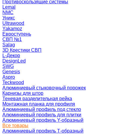
Противоскользящие системы
Lemal
NMC
Уникс
Ultrawood
Yakamoz
Евроступень
СВП №1
Salag
3D Крестики СВП
L-Декор
DesignLed
SWG
Genesis
Aspro
Teckwood
Алюминиевый стыковочный порожек
Карнизы для штор
Теневая разделительная рейка
Монтажная планка для профиля
Алюминиевый профиль под стекло
Алюминиевый профиль для плитки
Алюминиевый профиль Y-образный
Все товары
Алюминиевый профиль Т-образный