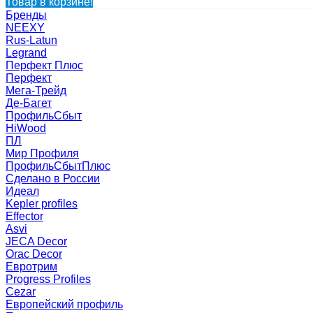
Товар в корзине!
Бренды
NEEXY
Rus-Latun
Legrand
Перфект Плюс
Перфект
Мега-Трейд
Де-Багет
ПрофильСбыт
HiWood
ПЛ
Мир Профиля
ПрофильСбытПлюс
Сделано в России
Идеал
Kepler profiles
Effector
Asvi
JECA Decor
Orac Decor
Евротрим
Progress Profiles
Cezar
Европейский профиль