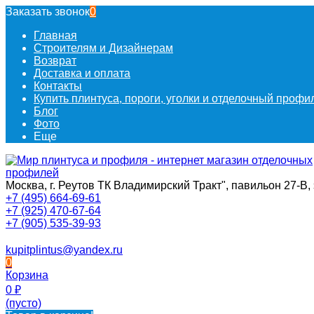
Заказать звонок
0
Главная
Строителям и Дизайнерам
Возврат
Доставка и оплата
Контакты
Купить плинтуса, пороги, уголки и отделочный проф
Блог
Фото
Еще
Москва, г. Реутов ТК Владимирский Тракт", павильон 27-В, 
+7 (495) 664-69-61
+7 (925) 470-67-64
+7 (905) 535-39-93
kupitplintus@yandex.ru
0
Корзина
0
₽
(пусто)