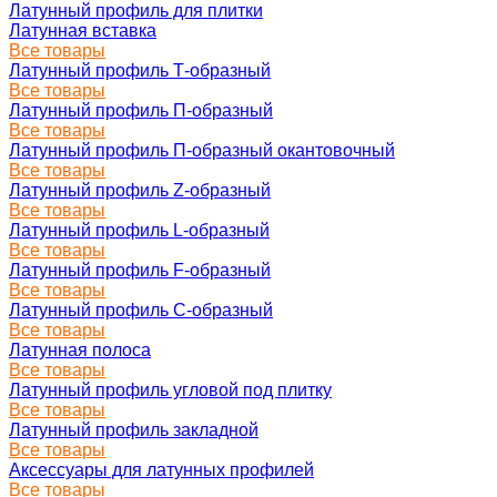
Латунный профиль для плитки
Латунная вставка
Все товары
Латунный профиль Т-образный
Все товары
Латунный профиль П-образный
Все товары
Латунный профиль П-образный окантовочный
Все товары
Латунный профиль Z-образный
Все товары
Латунный профиль L-образный
Все товары
Латунный профиль F-образный
Все товары
Латунный профиль C-образный
Все товары
Латунная полоса
Все товары
Латунный профиль угловой под плитку
Все товары
Латунный профиль закладной
Все товары
Аксессуары для латунных профилей
Все товары