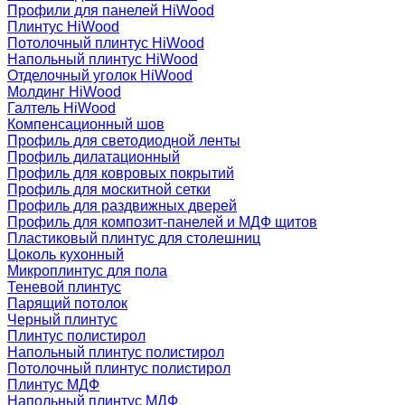
Профили для панелей HiWood
Плинтус HiWood
Потолочный плинтус HiWood
Напольный плинтус HiWood
Отделочный уголок HiWood
Молдинг HiWood
Галтель HiWood
Компенсационный шов
Профиль для светодиодной ленты
Профиль дилатационный
Профиль для ковровых покрытий
Профиль для москитной сетки
Профиль для раздвижных дверей
Профиль для композит-панелей и МДФ щитов
Пластиковый плинтус для столешниц
Цоколь кухонный
Микроплинтус для пола
Теневой плинтус
Парящий потолок
Черный плинтус
Плинтус полистирол
Напольный плинтус полистирол
Потолочный плинтус полистирол
Плинтус МДФ
Напольный плинтус МДФ