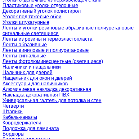
Пластиковые уголки отделочные
Декоративный уголок полистирол
Уголок под тяжёлые обои
Уголки штукатурные
Ленты и уголки резиновые абразивные полиуретановые
сигнальные светящиеся
Ленты из резины и термоэластопласта
Ленты абразивные
Ленты виниловые и полиуретановые
Ленты сигнальные
Ленты фотолюминесцентные (светящиеся)
Наличники и нащельники
Наличник для дверей
Нащельник для окон и дверей
Аксессуары для наличников
Алюминиевая накладка декоративная
Накладка декоративная ПВХ
Универсальная галтель для потолка и стен
Четверти
Штапики
Кабель-каналы
Ковродержатели
Подложка для ламината
Бордюры