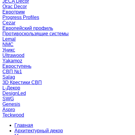
JECA Decor
Orac Decor
Евротрим
Progress Profiles
Cezar
Европейский профиль
Противоскользящие системы
Lemal
NMC
Уникс
Ultrawood
Yakamoz
Евроступень
СВП №1
Salag
3D Крестики СВП
L-Декор
DesignLed
SWG
Genesis
Aspro
Teckwood
Главная
Архитектурный декор