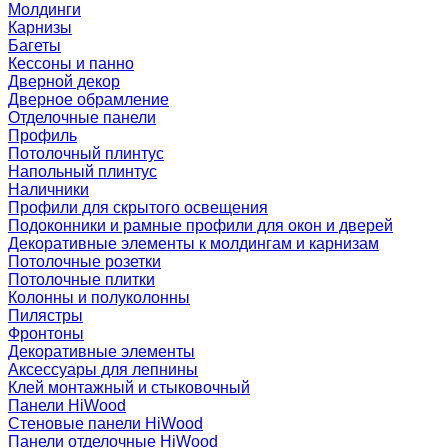
Молдинги
Карнизы
Багеты
Кессоны и панно
Дверной декор
Дверное обрамление
Отделочные панели
Профиль
Потолочный плинтус
Напольный плинтус
Наличники
Профили для скрытого освещения
Подоконники и рамные профили для окон и дверей
Декоративные элементы к молдингам и карнизам
Потолочные розетки
Потолочные плитки
Колонны и полуколонны
Пилястры
Фронтоны
Декоративные элементы
Аксессуары для лепнины
Клей монтажный и стыковочный
Панели HiWood
Стеновые панели HiWood
Панели отделочные HiWood