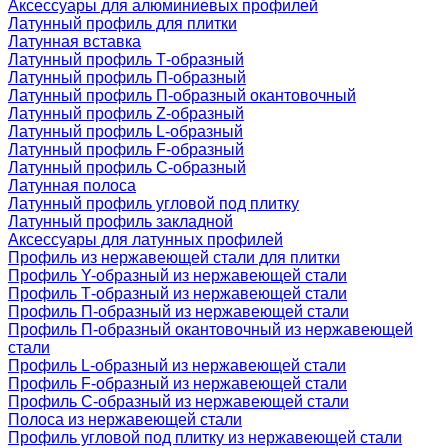
Аксессуары для алюминиевых профилей
Латунный профиль для плитки
Латунная вставка
Латунный профиль Т-образный
Латунный профиль П-образный
Латунный профиль П-образный окантовочный
Латунный профиль Z-образный
Латунный профиль L-образный
Латунный профиль F-образный
Латунный профиль C-образный
Латунная полоса
Латунный профиль угловой под плитку
Латунный профиль закладной
Аксессуары для латунных профилей
Профиль из нержавеющей стали для плитки
Профиль Y-образный из нержавеющей стали
Профиль Т-образный из нержавеющей стали
Профиль П-образный из нержавеющей стали
Профиль П-образный окантовочный из нержавеющей
стали
Профиль L-образный из нержавеющей стали
Профиль F-образный из нержавеющей стали
Профиль C-образный из нержавеющей стали
Полоса из нержавеющей стали
Профиль угловой под плитку из нержавеющей стали