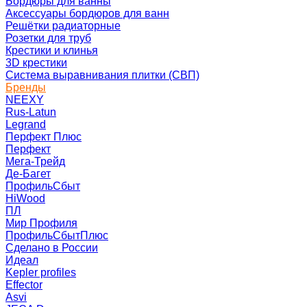
Бордюры для ванны
Аксессуары бордюров для ванн
Решётки радиаторные
Розетки для труб
Крестики и клинья
3D крестики
Система выравнивания плитки (СВП)
Бренды
NEEXY
Rus-Latun
Legrand
Перфект Плюс
Перфект
Мега-Трейд
Де-Багет
ПрофильСбыт
HiWood
ПЛ
Мир Профиля
ПрофильСбытПлюс
Сделано в России
Идеал
Kepler profiles
Effector
Asvi