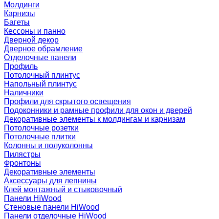
Молдинги
Карнизы
Багеты
Кессоны и панно
Дверной декор
Дверное обрамление
Отделочные панели
Профиль
Потолочный плинтус
Напольный плинтус
Наличники
Профили для скрытого освещения
Подоконники и рамные профили для окон и дверей
Декоративные элементы к молдингам и карнизам
Потолочные розетки
Потолочные плитки
Колонны и полуколонны
Пилястры
Фронтоны
Декоративные элементы
Аксессуары для лепнины
Клей монтажный и стыковочный
Панели HiWood
Стеновые панели HiWood
Панели отделочные HiWood