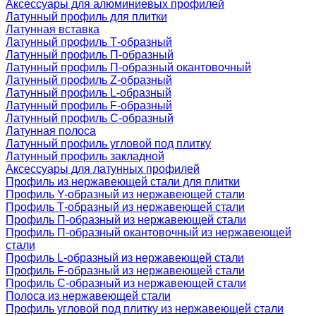
Аксессуары для алюминиевых профилей
Латунный профиль для плитки
Латунная вставка
Латунный профиль Т-образный
Латунный профиль П-образный
Латунный профиль П-образный окантовочный
Латунный профиль Z-образный
Латунный профиль L-образный
Латунный профиль F-образный
Латунный профиль C-образный
Латунная полоса
Латунный профиль угловой под плитку
Латунный профиль закладной
Аксессуары для латунных профилей
Профиль из нержавеющей стали для плитки
Профиль Y-образный из нержавеющей стали
Профиль Т-образный из нержавеющей стали
Профиль П-образный из нержавеющей стали
Профиль П-образный окантовочный из нержавеющей
стали
Профиль L-образный из нержавеющей стали
Профиль F-образный из нержавеющей стали
Профиль C-образный из нержавеющей стали
Полоса из нержавеющей стали
Профиль угловой под плитку из нержавеющей стали