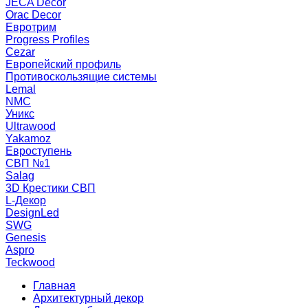
JECA Decor
Orac Decor
Евротрим
Progress Profiles
Cezar
Европейский профиль
Противоскользящие системы
Lemal
NMC
Уникс
Ultrawood
Yakamoz
Евроступень
СВП №1
Salag
3D Крестики СВП
L-Декор
DesignLed
SWG
Genesis
Aspro
Teckwood
Главная
Архитектурный декор