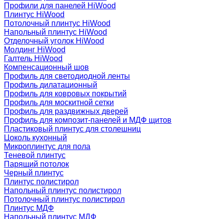
Профили для панелей HiWood
Плинтус HiWood
Потолочный плинтус HiWood
Напольный плинтус HiWood
Отделочный уголок HiWood
Молдинг HiWood
Галтель HiWood
Компенсационный шов
Профиль для светодиодной ленты
Профиль дилатационный
Профиль для ковровых покрытий
Профиль для москитной сетки
Профиль для раздвижных дверей
Профиль для композит-панелей и МДФ щитов
Пластиковый плинтус для столешниц
Цоколь кухонный
Микроплинтус для пола
Теневой плинтус
Парящий потолок
Черный плинтус
Плинтус полистирол
Напольный плинтус полистирол
Потолочный плинтус полистирол
Плинтус МДФ
Напольный плинтус МДФ