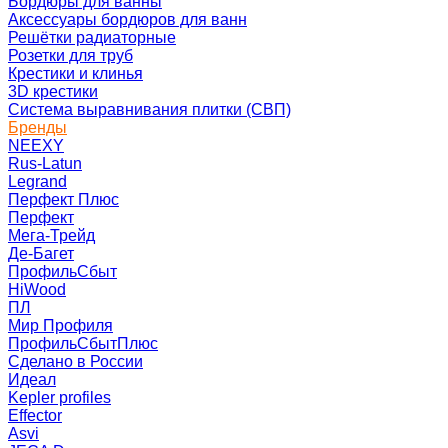
Бордюры для ванны
Аксессуары бордюров для ванн
Решётки радиаторные
Розетки для труб
Крестики и клинья
3D крестики
Система выравнивания плитки (СВП)
Бренды
NEEXY
Rus-Latun
Legrand
Перфект Плюс
Перфект
Мега-Трейд
Де-Багет
ПрофильСбыт
HiWood
ПЛ
Мир Профиля
ПрофильСбытПлюс
Сделано в России
Идеал
Kepler profiles
Effector
Asvi