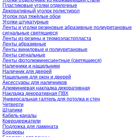
Пластиковые уголки отделочные
Декоративный уголок полистирол
Уголок под тяжёлые обои
Уголки штукатурные
Ленты и уголки резиновые абразивные полиуретановые
сигнальные светящиеся
Ленты из резины и термоэластопласта
Ленты абразивные
Ленты виниловые и полиуретановые
Ленты сигнальные
Ленты фотолюминесцентные (светящиеся)
Наличники и нащельники
Наличник для дверей
Нащельник для окон и дверей
Аксессуары для наличников
Алюминиевая накладка декоративная
Накладка декоративная ПВХ
Универсальная галтель для потолка и стен
Четверти
Штапики
Кабель-каналы
Ковродержатели
Подложка для ламината
Бордюры