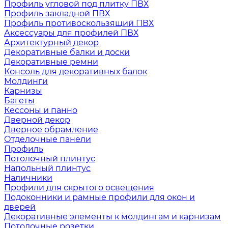
Профиль угловой под плитку ПВХ
Профиль закладной ПВХ
Профиль противоскользящий ПВХ
Аксессуары для профилей ПВХ
Архитектурный декор
Декоративные балки и доски
Декоративные ремни
Консоль для декоративных балок
Молдинги
Карнизы
Багеты
Кессоны и панно
Дверной декор
Дверное обрамление
Отделочные панели
Профиль
Потолочный плинтус
Напольный плинтус
Наличники
Профили для скрытого освещения
Подоконники и рамные профили для окон и
дверей
Декоративные элементы к молдингам и карнизам
Потолочные розетки