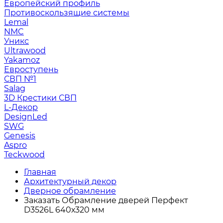
Европейский профиль
Противоскользящие системы
Lemal
NMC
Уникс
Ultrawood
Yakamoz
Евроступень
СВП №1
Salag
3D Крестики СВП
L-Декор
DesignLed
SWG
Genesis
Aspro
Teckwood
Главная
Архитектурный декор
Дверное обрамление
Заказать Обрамление дверей Перфект
D3526L 640х320 мм