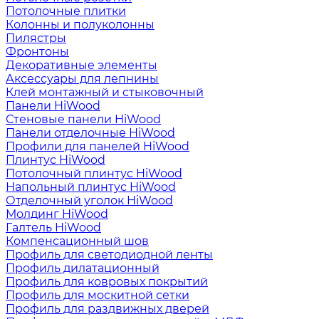
Потолочные плитки
Колонны и полуколонны
Пилястры
Фронтоны
Декоративные элементы
Аксессуары для лепнины
Клей монтажный и стыковочный
Панели HiWood
Стеновые панели HiWood
Панели отделочные HiWood
Профили для панелей HiWood
Плинтус HiWood
Потолочный плинтус HiWood
Напольный плинтус HiWood
Отделочный уголок HiWood
Молдинг HiWood
Галтель HiWood
Компенсационный шов
Профиль для светодиодной ленты
Профиль дилатационный
Профиль для ковровых покрытий
Профиль для москитной сетки
Профиль для раздвижных дверей