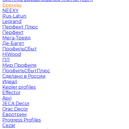
Бренды
NEEXY
Rus-Latun
Legrand
Перфект Плюс
Перфект
Мега-Трейд
Де-Багет
ПрофильСбыт
HiWood
ПЛ
Мир Профиля
ПрофильСбытПлюс
Сделано в России
Идеал
Kepler profiles
Effector
Asvi
JECA Decor
Orac Decor
Евротрим
Progress Profiles
Cezar