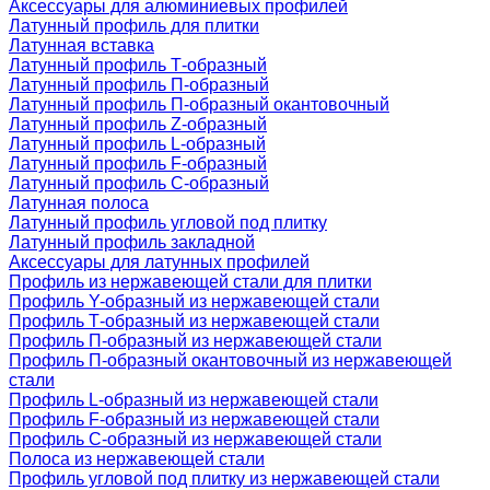
Аксессуары для алюминиевых профилей
Латунный профиль для плитки
Латунная вставка
Латунный профиль Т-образный
Латунный профиль П-образный
Латунный профиль П-образный окантовочный
Латунный профиль Z-образный
Латунный профиль L-образный
Латунный профиль F-образный
Латунный профиль C-образный
Латунная полоса
Латунный профиль угловой под плитку
Латунный профиль закладной
Аксессуары для латунных профилей
Профиль из нержавеющей стали для плитки
Профиль Y-образный из нержавеющей стали
Профиль Т-образный из нержавеющей стали
Профиль П-образный из нержавеющей стали
Профиль П-образный окантовочный из нержавеющей
стали
Профиль L-образный из нержавеющей стали
Профиль F-образный из нержавеющей стали
Профиль C-образный из нержавеющей стали
Полоса из нержавеющей стали
Профиль угловой под плитку из нержавеющей стали