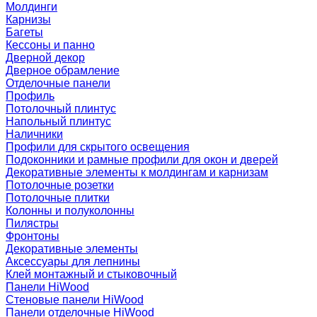
Молдинги
Карнизы
Багеты
Кессоны и панно
Дверной декор
Дверное обрамление
Отделочные панели
Профиль
Потолочный плинтус
Напольный плинтус
Наличники
Профили для скрытого освещения
Подоконники и рамные профили для окон и дверей
Декоративные элементы к молдингам и карнизам
Потолочные розетки
Потолочные плитки
Колонны и полуколонны
Пилястры
Фронтоны
Декоративные элементы
Аксессуары для лепнины
Клей монтажный и стыковочный
Панели HiWood
Стеновые панели HiWood
Панели отделочные HiWood