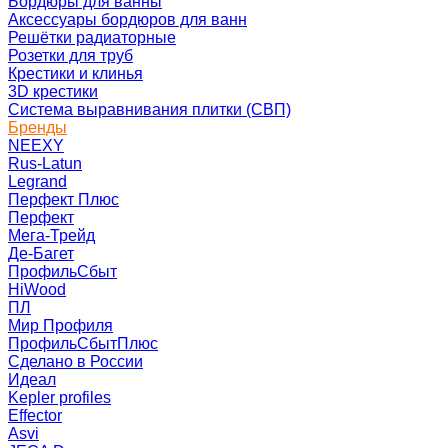
Бордюры для ванны
Аксессуары бордюров для ванн
Решётки радиаторные
Розетки для труб
Крестики и клинья
3D крестики
Система выравнивания плитки (СВП)
Бренды
NEEXY
Rus-Latun
Legrand
Перфект Плюс
Перфект
Мега-Трейд
Де-Багет
ПрофильСбыт
HiWood
ПЛ
Мир Профиля
ПрофильСбытПлюс
Сделано в России
Идеал
Kepler profiles
Effector
Asvi