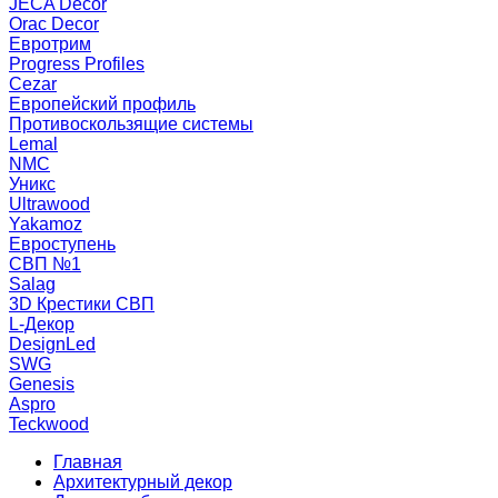
JECA Decor
Orac Decor
Евротрим
Progress Profiles
Cezar
Европейский профиль
Противоскользящие системы
Lemal
NMC
Уникс
Ultrawood
Yakamoz
Евроступень
СВП №1
Salag
3D Крестики СВП
L-Декор
DesignLed
SWG
Genesis
Aspro
Teckwood
Главная
Архитектурный декор