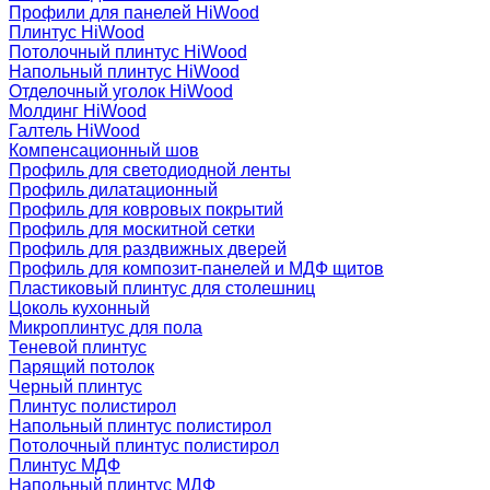
Профили для панелей HiWood
Плинтус HiWood
Потолочный плинтус HiWood
Напольный плинтус HiWood
Отделочный уголок HiWood
Молдинг HiWood
Галтель HiWood
Компенсационный шов
Профиль для светодиодной ленты
Профиль дилатационный
Профиль для ковровых покрытий
Профиль для москитной сетки
Профиль для раздвижных дверей
Профиль для композит-панелей и МДФ щитов
Пластиковый плинтус для столешниц
Цоколь кухонный
Микроплинтус для пола
Теневой плинтус
Парящий потолок
Черный плинтус
Плинтус полистирол
Напольный плинтус полистирол
Потолочный плинтус полистирол
Плинтус МДФ
Напольный плинтус МДФ