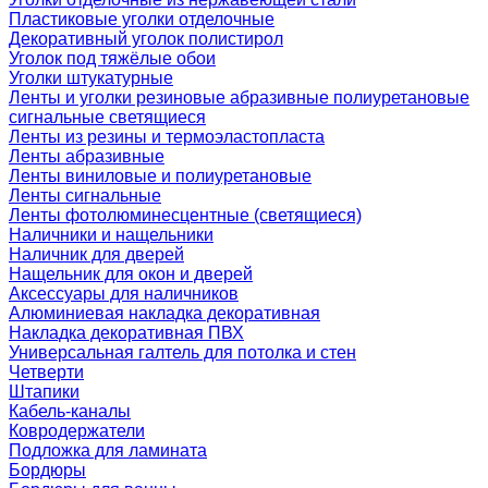
Пластиковые уголки отделочные
Декоративный уголок полистирол
Уголок под тяжёлые обои
Уголки штукатурные
Ленты и уголки резиновые абразивные полиуретановые
сигнальные светящиеся
Ленты из резины и термоэластопласта
Ленты абразивные
Ленты виниловые и полиуретановые
Ленты сигнальные
Ленты фотолюминесцентные (светящиеся)
Наличники и нащельники
Наличник для дверей
Нащельник для окон и дверей
Аксессуары для наличников
Алюминиевая накладка декоративная
Накладка декоративная ПВХ
Универсальная галтель для потолка и стен
Четверти
Штапики
Кабель-каналы
Ковродержатели
Подложка для ламината
Бордюры