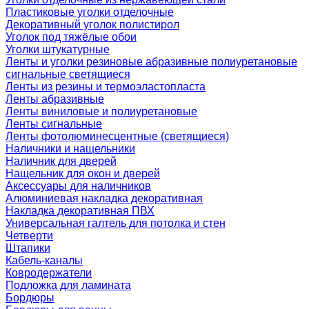
Пластиковые уголки отделочные
Декоративный уголок полистирол
Уголок под тяжёлые обои
Уголки штукатурные
Ленты и уголки резиновые абразивные полиуретановые
сигнальные светящиеся
Ленты из резины и термоэластопласта
Ленты абразивные
Ленты виниловые и полиуретановые
Ленты сигнальные
Ленты фотолюминесцентные (светящиеся)
Наличники и нащельники
Наличник для дверей
Нащельник для окон и дверей
Аксессуары для наличников
Алюминиевая накладка декоративная
Накладка декоративная ПВХ
Универсальная галтель для потолка и стен
Четверти
Штапики
Кабель-каналы
Ковродержатели
Подложка для ламината
Бордюры