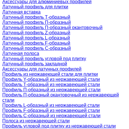
Аксессуары для алюминиевых профилей
Латунный профиль для плитки
Латунная вставка
Латунный профиль Т-образный
Латунный профиль П-образный
Латунный профиль П-образный окантовочный
Латунный профиль Z-образный
Латунный профиль L-образный
Латунный профиль F-образный
Латунный профиль C-образный
Латунная полоса
Латунный профиль угловой под плитку
Латунный профиль закладной
Аксессуары для латунных профилей
Профиль из нержавеющей стали для плитки
Профиль Y-образный из нержавеющей стали
Профиль Т-образный из нержавеющей стали
Профиль П-образный из нержавеющей стали
Профиль П-образный окантовочный из нержавеющей
стали
Профиль L-образный из нержавеющей стали
Профиль F-образный из нержавеющей стали
Профиль C-образный из нержавеющей стали
Полоса из нержавеющей стали
Профиль угловой под плитку из нержавеющей стали