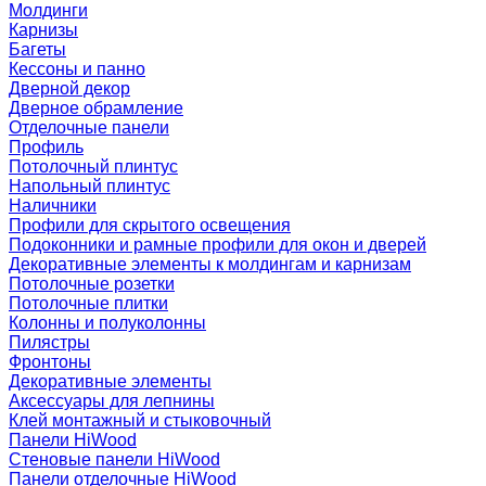
Молдинги
Карнизы
Багеты
Кессоны и панно
Дверной декор
Дверное обрамление
Отделочные панели
Профиль
Потолочный плинтус
Напольный плинтус
Наличники
Профили для скрытого освещения
Подоконники и рамные профили для окон и дверей
Декоративные элементы к молдингам и карнизам
Потолочные розетки
Потолочные плитки
Колонны и полуколонны
Пилястры
Фронтоны
Декоративные элементы
Аксессуары для лепнины
Клей монтажный и стыковочный
Панели HiWood
Стеновые панели HiWood
Панели отделочные HiWood