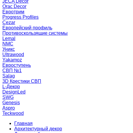
JECA Decor
Orac Decor
Евротрим
Progress Profiles
Cezar
Европейский профиль
Противоскользящие системы
Lemal
NMC
Уникс
Ultrawood
Yakamoz
Евроступень
СВП №1
Salag
3D Крестики СВП
L-Декор
DesignLed
SWG
Genesis
Aspro
Teckwood
Главная
Архитектурный декор