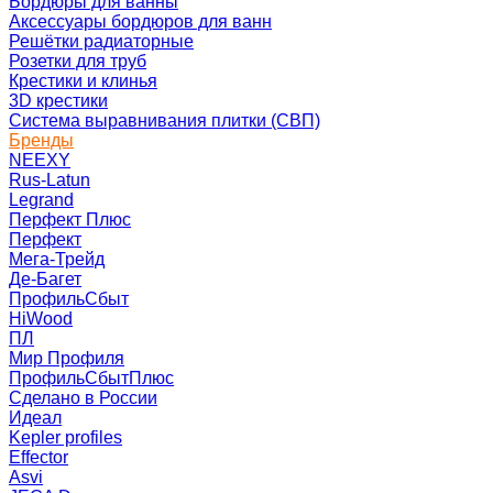
Бордюры для ванны
Аксессуары бордюров для ванн
Решётки радиаторные
Розетки для труб
Крестики и клинья
3D крестики
Система выравнивания плитки (СВП)
Бренды
NEEXY
Rus-Latun
Legrand
Перфект Плюс
Перфект
Мега-Трейд
Де-Багет
ПрофильСбыт
HiWood
ПЛ
Мир Профиля
ПрофильСбытПлюс
Сделано в России
Идеал
Kepler profiles
Effector
Asvi