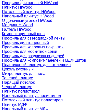
Профили для панелей HiWood
Плинтус HiWood
Потолочный плинтус HiWood
Напольный плинтус HiWood
Отделочный уголок HiWood
Молдинг HiWood
Галтель HiWood
Компенсационный шов
Профиль для светодиодной ленты
Профиль дилатационный
Профиль для ковровых покрытий
Профиль для москитной сетки
Профиль для раздвижных дверей
Профиль для композит-панелей и МДФ щитов
Пластиковый плинтус для столешниц
Цоколь кухонный
Микроплинтус для пола
Теневой плинтус
Парящий потолок
Черный плинтус
Плинтус полистирол
Напольный плинтус полистирол
Потолочный плинтус полистирол
Плинтус МДФ
Напольный плинтус МДФ