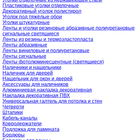
Пластиковые уголки отделочные
Декоративный уголок полистирол
Уголок под тяжёлые обои
Уголки штукатурные
Ленты и уголки резиновые абразивные полиуретановые
сигнальные светящиеся
Ленты из резины и термоэластопласта
Ленты абразивные
Ленты виниловые и полиуретановые
Ленты сигнальные
Ленты фотолюминесцентные (светящиеся)
Наличники и нащельники
Наличник для дверей
Нащельник для окон и дверей
Аксессуары для наличников
Алюминиевая накладка декоративная
Накладка декоративная ПВХ
Универсальная галтель для потолка и стен
Четверти
Штапики
Кабель-каналы
Ковродержатели
Подложка для ламината
Бордюры