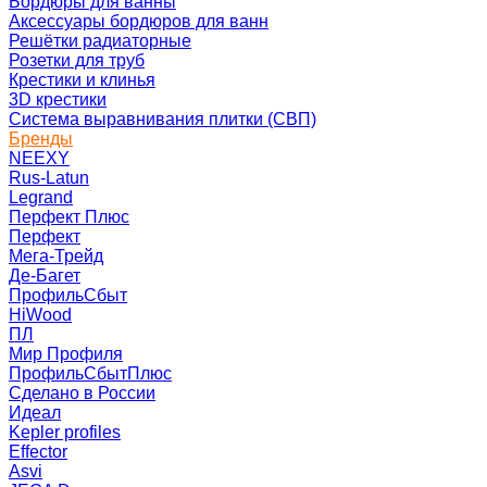
Бордюры для ванны
Аксессуары бордюров для ванн
Решётки радиаторные
Розетки для труб
Крестики и клинья
3D крестики
Система выравнивания плитки (СВП)
Бренды
NEEXY
Rus-Latun
Legrand
Перфект Плюс
Перфект
Мега-Трейд
Де-Багет
ПрофильСбыт
HiWood
ПЛ
Мир Профиля
ПрофильСбытПлюс
Сделано в России
Идеал
Kepler profiles
Effector
Asvi