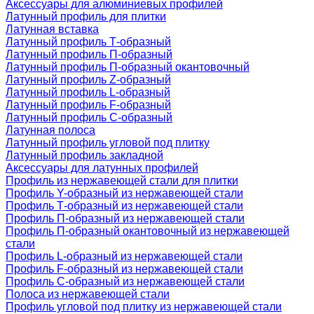
Аксессуары для алюминиевых профилей
Латунный профиль для плитки
Латунная вставка
Латунный профиль Т-образный
Латунный профиль П-образный
Латунный профиль П-образный окантовочный
Латунный профиль Z-образный
Латунный профиль L-образный
Латунный профиль F-образный
Латунный профиль C-образный
Латунная полоса
Латунный профиль угловой под плитку
Латунный профиль закладной
Аксессуары для латунных профилей
Профиль из нержавеющей стали для плитки
Профиль Y-образный из нержавеющей стали
Профиль Т-образный из нержавеющей стали
Профиль П-образный из нержавеющей стали
Профиль П-образный окантовочный из нержавеющей
стали
Профиль L-образный из нержавеющей стали
Профиль F-образный из нержавеющей стали
Профиль C-образный из нержавеющей стали
Полоса из нержавеющей стали
Профиль угловой под плитку из нержавеющей стали