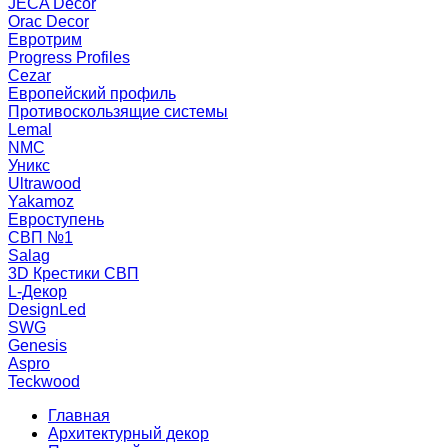
JECA Decor
Orac Decor
Евротрим
Progress Profiles
Cezar
Европейский профиль
Противоскользящие системы
Lemal
NMC
Уникс
Ultrawood
Yakamoz
Евроступень
СВП №1
Salag
3D Крестики СВП
L-Декор
DesignLed
SWG
Genesis
Aspro
Teckwood
Главная
Архитектурный декор