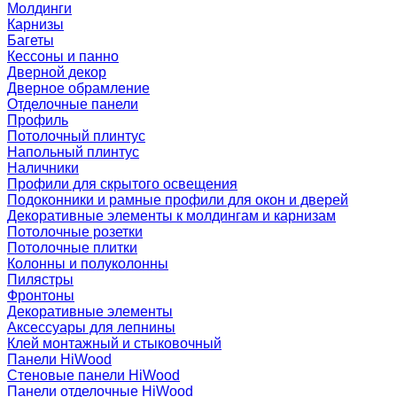
Молдинги
Карнизы
Багеты
Кессоны и панно
Дверной декор
Дверное обрамление
Отделочные панели
Профиль
Потолочный плинтус
Напольный плинтус
Наличники
Профили для скрытого освещения
Подоконники и рамные профили для окон и дверей
Декоративные элементы к молдингам и карнизам
Потолочные розетки
Потолочные плитки
Колонны и полуколонны
Пилястры
Фронтоны
Декоративные элементы
Аксессуары для лепнины
Клей монтажный и стыковочный
Панели HiWood
Стеновые панели HiWood
Панели отделочные HiWood