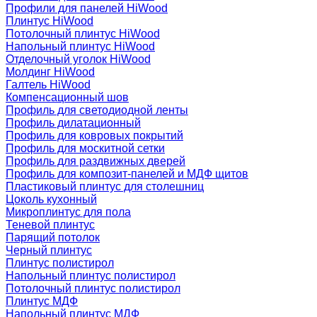
Профили для панелей HiWood
Плинтус HiWood
Потолочный плинтус HiWood
Напольный плинтус HiWood
Отделочный уголок HiWood
Молдинг HiWood
Галтель HiWood
Компенсационный шов
Профиль для светодиодной ленты
Профиль дилатационный
Профиль для ковровых покрытий
Профиль для москитной сетки
Профиль для раздвижных дверей
Профиль для композит-панелей и МДФ щитов
Пластиковый плинтус для столешниц
Цоколь кухонный
Микроплинтус для пола
Теневой плинтус
Парящий потолок
Черный плинтус
Плинтус полистирол
Напольный плинтус полистирол
Потолочный плинтус полистирол
Плинтус МДФ
Напольный плинтус МДФ