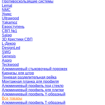
Противоскользящие системы
Lemal
NMC
Уникс
Ultrawood
Yakamoz
Евроступень
СВП №1
Salag
3D Крестики СВП
L-Декор
DesignLed
SWG
Genesis
Aspro
Teckwood
Алюминиевый стыковочный порожек
Карнизы для штор
Теневая разделительная рейка
Монтажная планка для профиля
Алюминиевый профиль под стекло
Алюминиевый профиль для плитки
Алюминиевый профиль Y-образный
Все товары
Алюминиевый профиль Т-образный