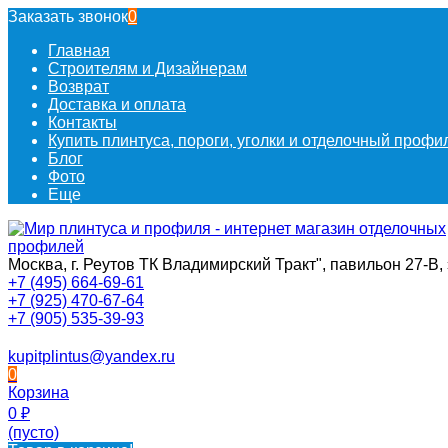
Заказать звонок
0
Главная
Строителям и Дизайнерам
Возврат
Доставка и оплата
Контакты
Купить плинтуса, пороги, уголки и отделочный проф
Блог
Фото
Еще
Москва, г. Реутов ТК Владимирский Тракт", павильон 27-В, 
+7 (495) 664-69-61
+7 (925) 470-67-64
+7 (905) 535-39-93
kupitplintus@yandex.ru
0
Корзина
0
₽
(пусто)