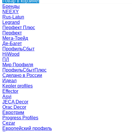
Товар в корзине!
Бренды
NEEXY
Rus-Latun
Legrand
Перфект Плюс
Перфект
Мега-Трейд
Де-Багет
ПрофильСбыт
HiWood
ПЛ
Мир Профиля
ПрофильСбытПлюс
Сделано в России
Идеал
Kepler profiles
Effector
Asvi
JECA Decor
Orac Decor
Евротрим
Progress Profiles
Cezar
Европейский профиль