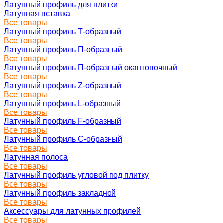
Латунный профиль для плитки
Латунная вставка
Все товары
Латунный профиль Т-образный
Все товары
Латунный профиль П-образный
Все товары
Латунный профиль П-образный окантовочный
Все товары
Латунный профиль Z-образный
Все товары
Латунный профиль L-образный
Все товары
Латунный профиль F-образный
Все товары
Латунный профиль C-образный
Все товары
Латунная полоса
Все товары
Латунный профиль угловой под плитку
Все товары
Латунный профиль закладной
Все товары
Аксессуары для латунных профилей
Все товары