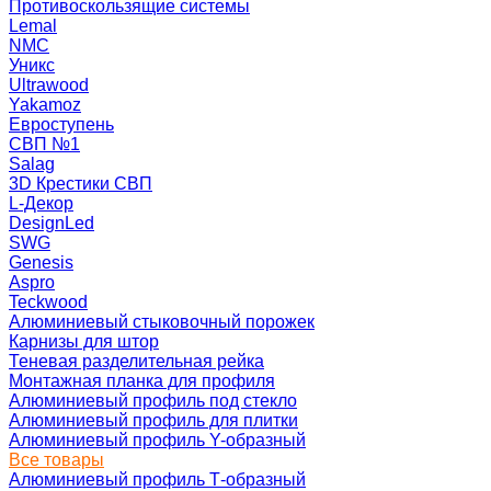
Противоскользящие системы
Lemal
NMC
Уникс
Ultrawood
Yakamoz
Евроступень
СВП №1
Salag
3D Крестики СВП
L-Декор
DesignLed
SWG
Genesis
Aspro
Teckwood
Алюминиевый стыковочный порожек
Карнизы для штор
Теневая разделительная рейка
Монтажная планка для профиля
Алюминиевый профиль под стекло
Алюминиевый профиль для плитки
Алюминиевый профиль Y-образный
Все товары
Алюминиевый профиль Т-образный