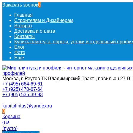
Заказать звонок
0
Главная
Строителям и Дизайнерам
Возврат
Доставка и оплата
Контакты
Купить плинтуса, пороги, уголки и отделочный проф
Блог
Фото
Еще
Москва, г. Реутов ТК Владимирский Тракт", павильон 27-В, 
+7 (495) 664-69-61
+7 (925) 470-67-64
+7 (905) 535-39-93
kupitplintus@yandex.ru
0
Корзина
0
₽
(пусто)