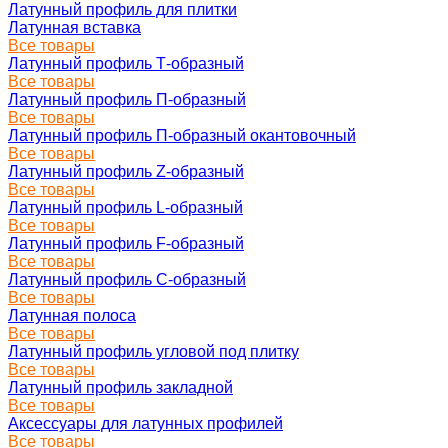
Латунный профиль для плитки
Латунная вставка
Все товары
Латунный профиль Т-образный
Все товары
Латунный профиль П-образный
Все товары
Латунный профиль П-образный окантовочный
Все товары
Латунный профиль Z-образный
Все товары
Латунный профиль L-образный
Все товары
Латунный профиль F-образный
Все товары
Латунный профиль C-образный
Все товары
Латунная полоса
Все товары
Латунный профиль угловой под плитку
Все товары
Латунный профиль закладной
Все товары
Аксессуары для латунных профилей
Все товары