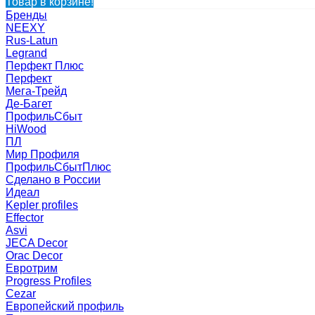
Товар в корзине!
Бренды
NEEXY
Rus-Latun
Legrand
Перфект Плюс
Перфект
Мега-Трейд
Де-Багет
ПрофильСбыт
HiWood
ПЛ
Мир Профиля
ПрофильСбытПлюс
Сделано в России
Идеал
Kepler profiles
Effector
Asvi
JECA Decor
Orac Decor
Евротрим
Progress Profiles
Cezar
Европейский профиль