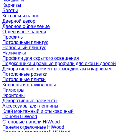
Карнизы
Багеты
Кессоны и панно
Дверной декор
Дверное обрамление
Отделочные панели
Профиль
Потолочный плинтус
Напольный плинтус
Наличники
Профили для скрытого освещения
Подоконники и рамные профили для окон и дверей
Декоративные элементы к молдингам и карнизам
Потолочные розетки
Потолочные плитки
Колонны и полуколонны
Пилястры
Фронтоны
Декоративные элементы
Аксессуары для лепнины
Клей монтажный и стыковочный
Панели HiWood
Стеновые панели HiWood
Панели отделочные HiWood