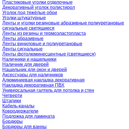
Пластиковые уголки отделочные
Декоративный уголок полистирол
Уголок под тяжёлые обои
Уголки штукатурные
Ленты и уголки резиновые абразивные полиуретановые
сигнальные светящиеся
Ленты из резины и термоэластопласта
Ленты абразивные
Ленты виниловые и полиуретановые
Ленты сигнальные
Ленты фотолюминесцентные (светящиеся)
Наличники и нащельники
Наличник для дверей
Нащельник для окон и дверей
Аксессуары для наличников
Алюминиевая накладка декоративная
Накладка декоративная ПВХ
Универсальная галтель для потолка и стен
Четверти
Штапики
Кабель-каналы
Ковродержатели
Подложка для ламината
Бордюры
Бордюры для ванны