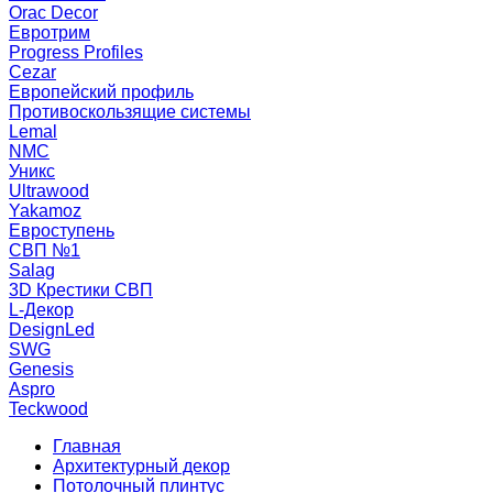
Orac Decor
Евротрим
Progress Profiles
Cezar
Европейский профиль
Противоскользящие системы
Lemal
NMC
Уникс
Ultrawood
Yakamoz
Евроступень
СВП №1
Salag
3D Крестики СВП
L-Декор
DesignLed
SWG
Genesis
Aspro
Teckwood
Главная
Архитектурный декор
Потолочный плинтус