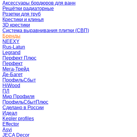
Аксессуары бордюров для ванн
Решётки радиаторные
Розетки для труб
Крестики и клинья
3D крестики
Система выравнивания плитки (СВП)
Бренды
NEEXY
Rus-Latun
Legrand
Перфект Плюс
Перфект
Мега-Трейд
Де-Багет
ПрофильСбыт
HiWood
ПЛ
Мир Профиля
ПрофильСбытПлюс
Сделано в России
Идеал
Kepler profiles
Effector
Asvi
JECA Decor