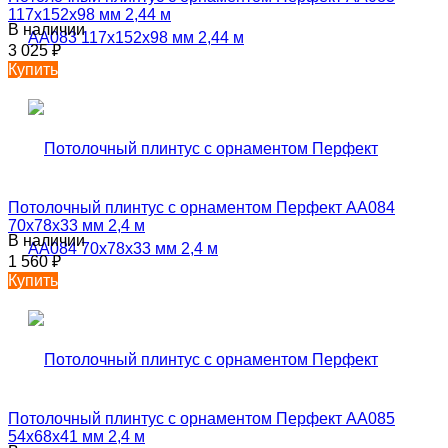
117х152х98 мм 2,44 м
В наличии
3 025
₽
Купить
Потолочный плинтус с орнаментом Перфект AA084
70х78х33 мм 2,4 м
В наличии
1 560
₽
Купить
Потолочный плинтус с орнаментом Перфект AA085
54х68х41 мм 2,4 м