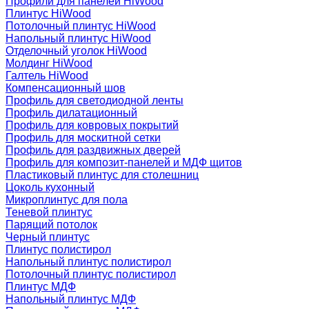
Профили для панелей HiWood
Плинтус HiWood
Потолочный плинтус HiWood
Напольный плинтус HiWood
Отделочный уголок HiWood
Молдинг HiWood
Галтель HiWood
Компенсационный шов
Профиль для светодиодной ленты
Профиль дилатационный
Профиль для ковровых покрытий
Профиль для москитной сетки
Профиль для раздвижных дверей
Профиль для композит-панелей и МДФ щитов
Пластиковый плинтус для столешниц
Цоколь кухонный
Микроплинтус для пола
Теневой плинтус
Парящий потолок
Черный плинтус
Плинтус полистирол
Напольный плинтус полистирол
Потолочный плинтус полистирол
Плинтус МДФ
Напольный плинтус МДФ