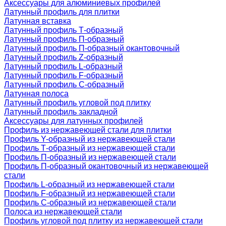
Аксессуары для алюминиевых профилей
Латунный профиль для плитки
Латунная вставка
Латунный профиль Т-образный
Латунный профиль П-образный
Латунный профиль П-образный окантовочный
Латунный профиль Z-образный
Латунный профиль L-образный
Латунный профиль F-образный
Латунный профиль C-образный
Латунная полоса
Латунный профиль угловой под плитку
Латунный профиль закладной
Аксессуары для латунных профилей
Профиль из нержавеющей стали для плитки
Профиль Y-образный из нержавеющей стали
Профиль Т-образный из нержавеющей стали
Профиль П-образный из нержавеющей стали
Профиль П-образный окантовочный из нержавеющей
стали
Профиль L-образный из нержавеющей стали
Профиль F-образный из нержавеющей стали
Профиль C-образный из нержавеющей стали
Полоса из нержавеющей стали
Профиль угловой под плитку из нержавеющей стали