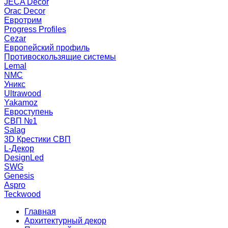
JECA Decor
Orac Decor
Евротрим
Progress Profiles
Cezar
Европейский профиль
Противоскользящие системы
Lemal
NMC
Уникс
Ultrawood
Yakamoz
Евроступень
СВП №1
Salag
3D Крестики СВП
L-Декор
DesignLed
SWG
Genesis
Aspro
Teckwood
Главная
Архитектурный декор