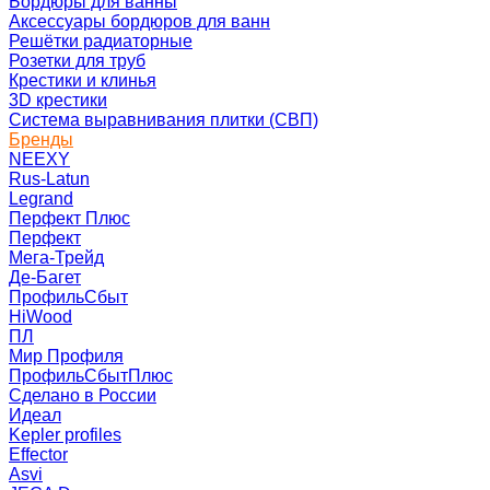
Бордюры для ванны
Аксессуары бордюров для ванн
Решётки радиаторные
Розетки для труб
Крестики и клинья
3D крестики
Система выравнивания плитки (СВП)
Бренды
NEEXY
Rus-Latun
Legrand
Перфект Плюс
Перфект
Мега-Трейд
Де-Багет
ПрофильСбыт
HiWood
ПЛ
Мир Профиля
ПрофильСбытПлюс
Сделано в России
Идеал
Kepler profiles
Effector
Asvi