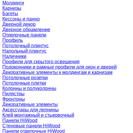
Молдинги
Карнизы
Багеты
Кессоны и панно
Дверной декор
Дверное обрамление
Отделочные панели
Профиль
Потолочный плинтус
Напольный плинтус
Наличники
Профили для скрытого освещения
Подоконники и рамные профили для окон и дверей
Декоративные элементы к молдингам и карнизам
Потолочные розетки
Потолочные плитки
Колонны и полуколонны
Пилястры
Фронтоны
Декоративные элементы
Аксессуары для лепнины
Клей монтажный и стыковочный
Панели HiWood
Стеновые панели HiWood
Панели отделочные HiWood