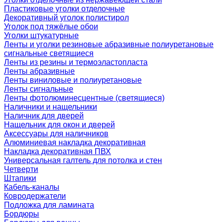
Пластиковые уголки отделочные
Декоративный уголок полистирол
Уголок под тяжёлые обои
Уголки штукатурные
Ленты и уголки резиновые абразивные полиуретановые
сигнальные светящиеся
Ленты из резины и термоэластопласта
Ленты абразивные
Ленты виниловые и полиуретановые
Ленты сигнальные
Ленты фотолюминесцентные (светящиеся)
Наличники и нащельники
Наличник для дверей
Нащельник для окон и дверей
Аксессуары для наличников
Алюминиевая накладка декоративная
Накладка декоративная ПВХ
Универсальная галтель для потолка и стен
Четверти
Штапики
Кабель-каналы
Ковродержатели
Подложка для ламината
Бордюры