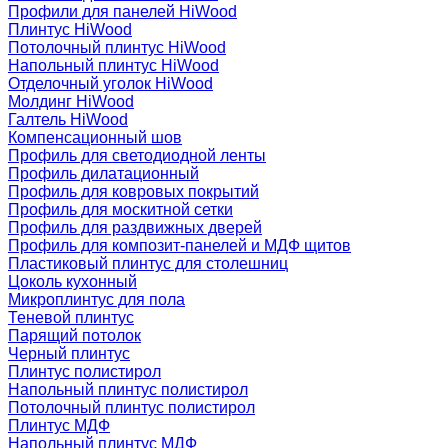
Профили для панелей HiWood
Плинтус HiWood
Потолочный плинтус HiWood
Напольный плинтус HiWood
Отделочный уголок HiWood
Молдинг HiWood
Галтель HiWood
Компенсационный шов
Профиль для светодиодной ленты
Профиль дилатационный
Профиль для ковровых покрытий
Профиль для москитной сетки
Профиль для раздвижных дверей
Профиль для композит-панелей и МДФ щитов
Пластиковый плинтус для столешниц
Цоколь кухонный
Микроплинтус для пола
Теневой плинтус
Парящий потолок
Черный плинтус
Плинтус полистирол
Напольный плинтус полистирол
Потолочный плинтус полистирол
Плинтус МДФ
Напольный плинтус МДФ