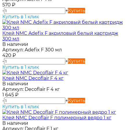
570
₽
-
+
Купить
Купить в 1 клик
Клей NMC Adefix F акриловый белый картридж
300 мл
В наличии
Артикул:
Adefix F 300 мл
420
₽
-
+
Купить
Купить в 1 клик
Клей NMC Decoflair F 4 кг
В наличии
Артикул:
Decoflair F 4 кг
1 645
₽
-
+
Купить
Купить в 1 клик
Клей NMC Decoflair F полимерный ведро 1 кг
В наличии
Артикул:
Decoflair F 1 кг