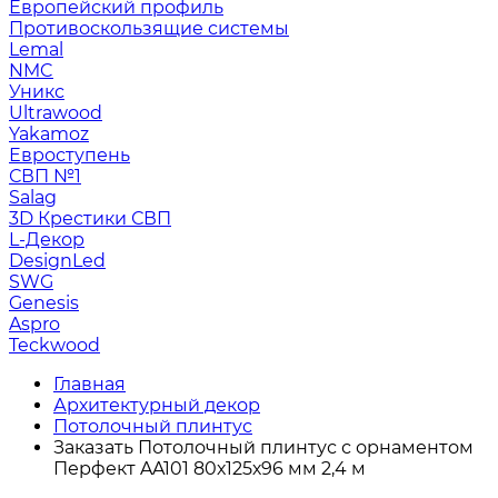
Европейский профиль
Противоскользящие системы
Lemal
NMC
Уникс
Ultrawood
Yakamoz
Евроступень
СВП №1
Salag
3D Крестики СВП
L-Декор
DesignLed
SWG
Genesis
Aspro
Teckwood
Главная
Архитектурный декор
Потолочный плинтус
Заказать Потолочный плинтус с орнаментом
Перфект AA101 80х125х96 мм 2,4 м