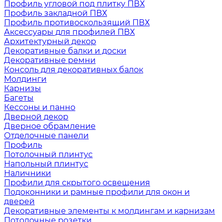
Профиль угловой под плитку ПВХ
Профиль закладной ПВХ
Профиль противоскользящий ПВХ
Аксессуары для профилей ПВХ
Архитектурный декор
Декоративные балки и доски
Декоративные ремни
Консоль для декоративных балок
Молдинги
Карнизы
Багеты
Кессоны и панно
Дверной декор
Дверное обрамление
Отделочные панели
Профиль
Потолочный плинтус
Напольный плинтус
Наличники
Профили для скрытого освещения
Подоконники и рамные профили для окон и
дверей
Декоративные элементы к молдингам и карнизам
Потолочные розетки