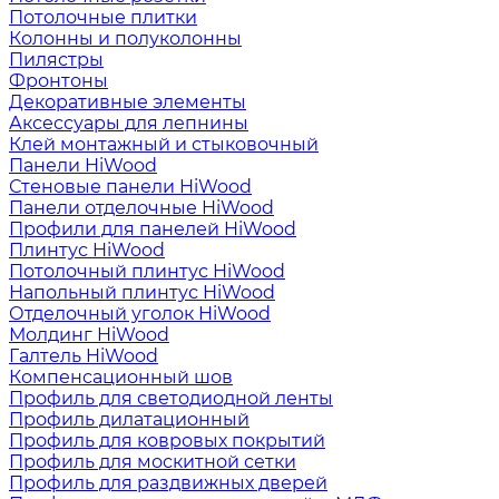
Потолочные плитки
Колонны и полуколонны
Пилястры
Фронтоны
Декоративные элементы
Аксессуары для лепнины
Клей монтажный и стыковочный
Панели HiWood
Стеновые панели HiWood
Панели отделочные HiWood
Профили для панелей HiWood
Плинтус HiWood
Потолочный плинтус HiWood
Напольный плинтус HiWood
Отделочный уголок HiWood
Молдинг HiWood
Галтель HiWood
Компенсационный шов
Профиль для светодиодной ленты
Профиль дилатационный
Профиль для ковровых покрытий
Профиль для москитной сетки
Профиль для раздвижных дверей