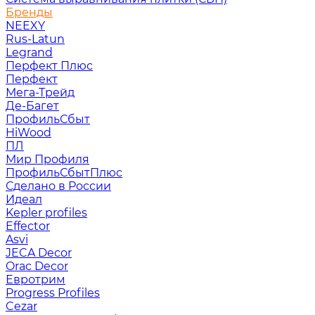
Бренды
NEEXY
Rus-Latun
Legrand
Перфект Плюс
Перфект
Мега-Трейд
Де-Багет
ПрофильСбыт
HiWood
ПЛ
Мир Профиля
ПрофильСбытПлюс
Сделано в России
Идеал
Kepler profiles
Effector
Asvi
JECA Decor
Orac Decor
Евротрим
Progress Profiles
Cezar